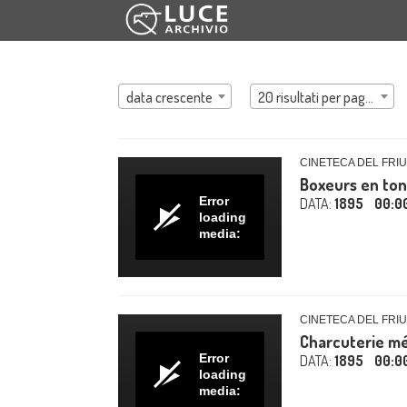
data crescente
20 risultati per pagina
CINETECA DEL FRIU
Boxeurs en to
Error
DATA:
1895
00:0
loading
media:
CINETECA DEL FRIU
Charcuterie m
Error
DATA:
1895
00:0
loading
media: