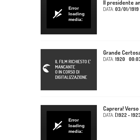
Il presidente am
Error
DATA:
03/01/1919
loading
media:
Grande Certos
DATA:
1920
00:0
Caprera! Verso l
DATA:
[1922 - 192
Error
loading
media: