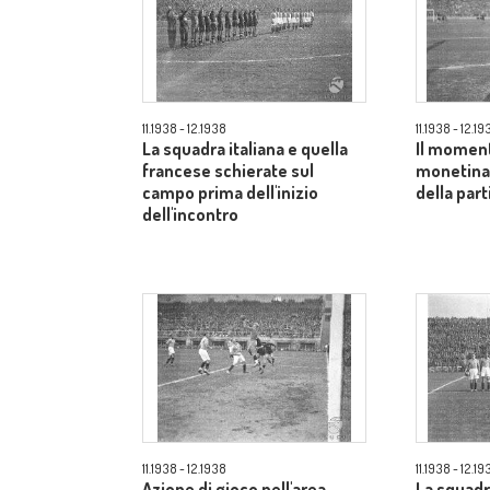
11.1938 - 12.1938
11.1938 - 12.19
La squadra italiana e quella
Il moment
francese schierate sul
monetina 
campo prima dell'inizio
della part
dell'incontro
11.1938 - 12.1938
11.1938 - 12.19
Azione di gioco nell'area
La squadr