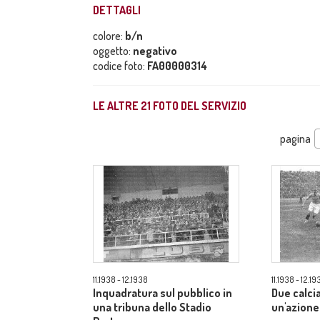
DETTAGLI
colore:
b/n
oggetto:
negativo
codice foto:
FA00000314
LE ALTRE
21
FOTO DEL SERVIZIO
pagina
11.1938 - 12.1938
11.1938 - 12.19
Inquadratura sul pubblico in
Due calci
una tribuna dello Stadio
un'azione