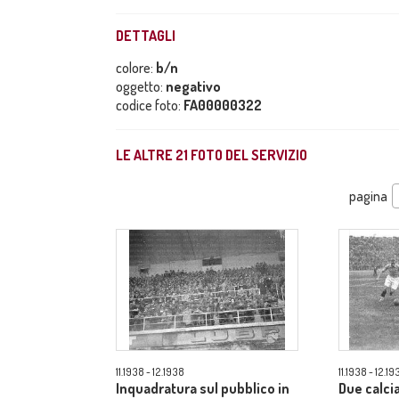
DETTAGLI
colore:
b/n
oggetto:
negativo
codice foto:
FA00000322
LE ALTRE
21
FOTO DEL SERVIZIO
pagina
11.1938 - 12.1938
11.1938 - 12.19
Inquadratura sul pubblico in
Due calci