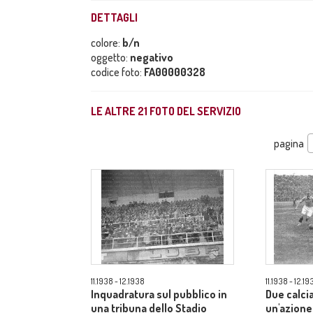
DETTAGLI
colore:
b/n
oggetto:
negativo
codice foto:
FA00000328
LE ALTRE
21
FOTO DEL SERVIZIO
pagina
11.1938 - 12.1938
11.1938 - 12.19
Inquadratura sul pubblico in
Due calci
una tribuna dello Stadio
un'azione