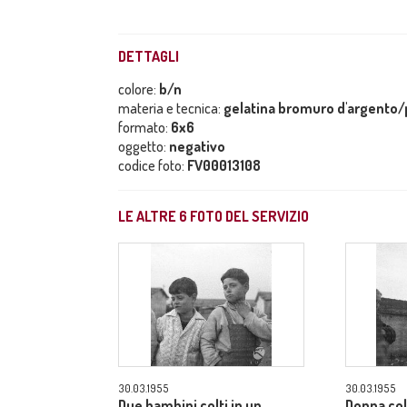
DETTAGLI
colore:
b/n
materia e tecnica:
gelatina bromuro d'argento/p
formato:
6x6
oggetto:
negativo
codice foto:
FV00013108
LE ALTRE
6
FOTO DEL SERVIZIO
30.03.1955
30.03.1955
Due bambini colti in un
Donna co