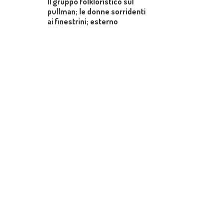
Il gruppo folkloristico sul
pullman; le donne sorridenti
ai finestrini; esterno