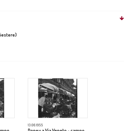
liestere)
13.06.1955
campo
Doney a Via Veneto - campo