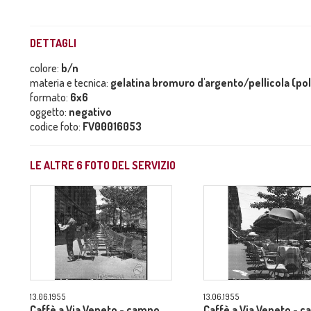
DETTAGLI
colore:
b/n
materia e tecnica:
gelatina bromuro d'argento/pellicola (po
formato:
6x6
oggetto:
negativo
codice foto:
FV00016053
LE ALTRE
6
FOTO DEL SERVIZIO
13.06.1955
13.06.1955
Caffè a Via Veneto - campo
Caffè a Via Veneto - 