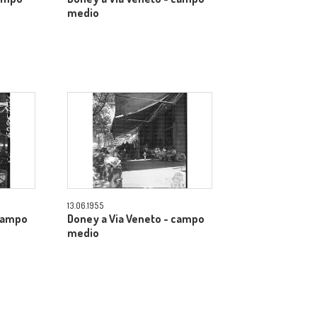
medio
13.06.1955
 campo
Doney a Via Veneto - campo
medio