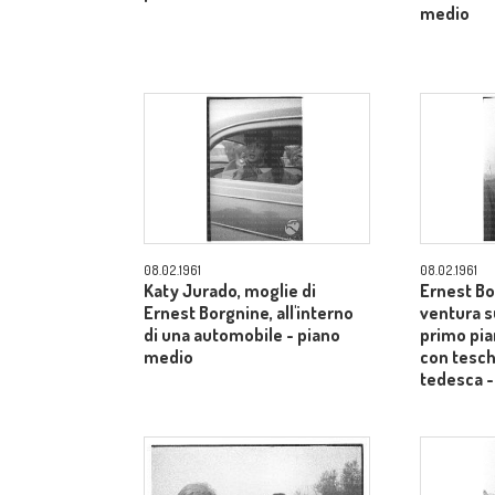
medio
08.02.1961
08.02.1961
Katy Jurado, moglie di
Ernest Bo
Ernest Borgnine, all'interno
ventura su
di una automobile - piano
primo pi
medio
con tesch
tedesca -