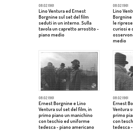
08.02.1961
08.02.1961
Lino Ventura ed Ernest
Lino Vent
Borgnine sul set del film
Borgnine 
seduti in un interno. Sulla
le riprese
tavola un capretto arrostito -
curiosi e
piano medio
osservono
medio
08.02.1961
08.02.1961
Ernest Borgnine e Lino
Ernest Bo
Ventura sul set del film, in
Ventura su
primo piano un manichino
primo pi
con teschio ed uniforme
con tesch
tedesca - piano americano
tedesca -