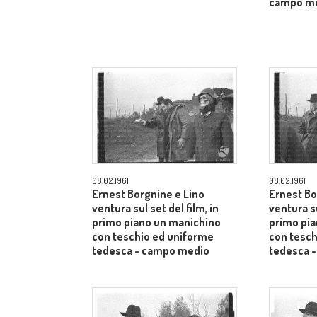
campo m
08.02.1961
08.02.1961
Ernest Borgnine e Lino
Ernest Bo
ventura sul set del film, in
ventura su
primo piano un manichino
primo pi
con teschio ed uniforme
con tesch
tedesca - campo medio
tedesca 