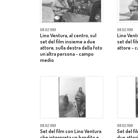
08.02.1961
08.02.1961
Lino Ventura, al centro, sul
Lino Ventu
set del film insieme a due
set del f
attore, sulla destra della foto
attore -
un'altra persona - campo
medio
08.02.1961
08.02.1961
Set del film con Lino Ventura
Set del fi
che interpreta un bandito e
due attori