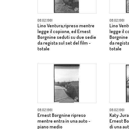
08.02.1961
08.02.1961
Lino Ventura,ripreso mentre
Lino Vent
legge il copione, ed Ernest
legge il 
Borgnine seduti su due sedie
Borgnine 
da regista sul set del film -
da regista
totale
totale
08.02.1961
08.02.1961
Ernest Borgnine ripreso
Katy Jura
mentre entra in una auto -
Ernest Bor
piano medio
di una au