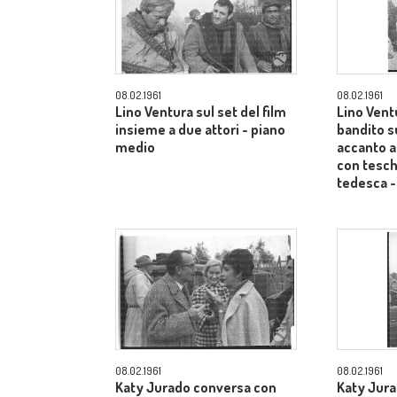
08.02.1961
08.02.1961
Lino Ventura sul set del film
Lino Vent
insieme a due attori - piano
bandito sul
medio
accanto a
con tesch
tedesca -
08.02.1961
08.02.1961
Katy Jurado conversa con
Katy Jura