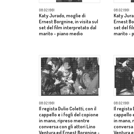
08.02.1961
08.02.1961
Katy Jurado, moglie di
Katy Jura
Ernest Borgnine, in visita sul
Ernest Bor
set del film interpretato dal
set del fi
marito - piano medio
marito - 
08.02.1961
08.02.1961
Il regista Dulio Coletti, con il
Il regista 
cappello e i fogli del copione
cappello e
in mano, ripreso mentre
in mano, 
conversa con gli attori Lino
conversa c
Ventura ed Ernest Borgnine -
Ventura e