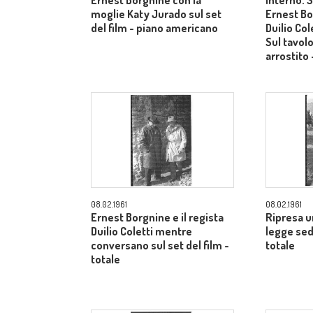
Ernest Borgnine con la
Interno. S
moglie Katy Jurado sul set
Ernest Bor
del film - piano americano
Duilio Col
Sul tavol
arrostito
08.02.1961
08.02.1961
Ernest Borgnine e il regista
Ripresa 
Duilio Coletti mentre
legge sed
conversano sul set del film -
totale
totale