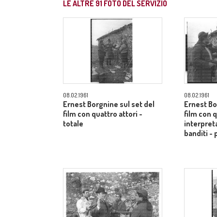
LE ALTRE
91
FOTO DEL SERVIZIO
08.02.1961
08.02.1961
Ernest Borgnine sul set del
Ernest Bo
film con quattro attori -
film con q
totale
interpreta
banditi -