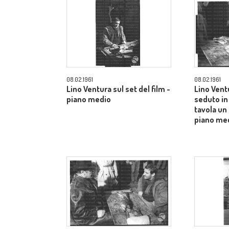
08.02.1961
08.02.1961
Lino Ventura sul set del film -
Lino Ventu
piano medio
seduto in 
tavola un 
piano me