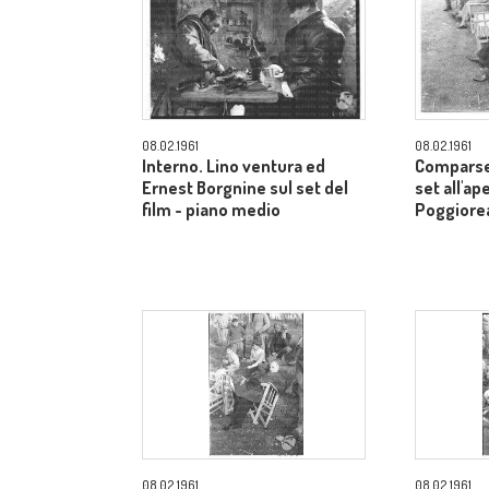
08.02.1961
08.02.1961
Interno. Lino ventura ed
Comparse, 
Ernest Borgnine sul set del
set all'ape
film - piano medio
Poggiorea
08.02.1961
08.02.1961