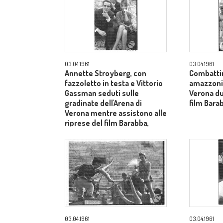
03.04.1961
03.04.1961
Annette Stroyberg, con
Combatti
fazzoletto in testa e Vittorio
amazzoni e
Gassman seduti sulle
Verona du
gradinate dell'Arena di
film Barab
Verona mentre assistono alle
riprese del film Barabba,
dietro il produttore Dino De
Laurentiis - totale
03.04.1961
03.04.1961