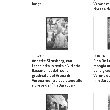
lungo
Verona me
riprese de
piano me
03.04.1961
03.04.1961
Annette Stroyberg, con
Dino De L
fazzoletto in testa e Vittorio
mangia u
Gassman seduti sulle
sulle grad
gradinate dell'Arena di
Verona du
Verona mentre assistono alle
film Bara
riprese del film Barabba -
piano medio