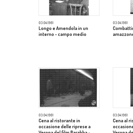
03.04.1961
03.04.1961
Longo e Amendola in un
Combatti
interno - campo medio
amazzone 
03.04.1961
03.04.1961
Cena al ristorante in
Cena al ri
occasione delle riprese a
occasione
Verona del film Barabba -
Verona de