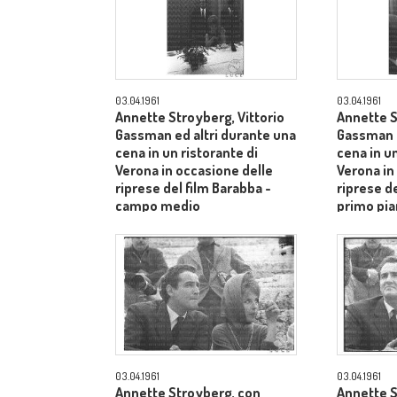
03.04.1961
03.04.1961
Annette Stroyberg, Vittorio
Annette S
Gassman ed altri durante una
Gassman e
cena in un ristorante di
cena in un
Verona in occasione delle
Verona in
riprese del film Barabba -
riprese de
campo medio
primo pia
Aldo Tont
03.04.1961
03.04.1961
Annette Stroyberg, con
Annette S