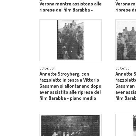
Verona mentre assistono alle
Verona me
riprese del film Barabba -
riprese de
piano medio
piano me
03.04.1961
03.04.1961
Annette Stroyberg, con
Annette S
fazzoletto in testa e Vittorio
fazzoletto
Gassman si allontanano dopo
Gassman s
aver assistito alle riprese del
aver assis
film Barabba - piano medio
film Bara