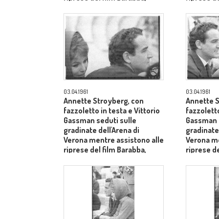
dietro il produttore Dino De
dietro il 
Laurentiis - piano medio
Laurentii
03.04.1961
03.04.1961
Annette Stroyberg, con
Annette S
fazzoletto in testa e Vittorio
fazzoletto
Gassman seduti sulle
Gassman s
gradinate dell'Arena di
gradinate 
Verona mentre assistono alle
Verona me
riprese del film Barabba,
riprese de
dietro il produttore Dino De
medio pr
Laurentiis - primo piano