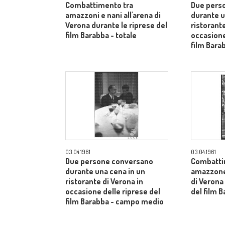
Combattimento tra
Due pers
amazzoni e nani all'arena di
durante u
Verona durante le riprese del
ristorante
film Barabba - totale
occasione
film Bara
03.04.1961
03.04.1961
Due persone conversano
Combatti
durante una cena in un
amazzone 
ristorante di Verona in
di Verona
occasione delle riprese del
del film B
film Barabba - campo medio