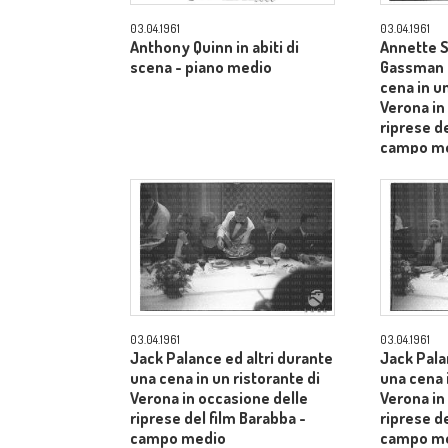
03.04.1961
03.04.1961
Anthony Quinn in abiti di
Annette S
scena - piano medio
Gassman e
cena in un
Verona in
riprese de
campo m
03.04.1961
03.04.1961
Jack Palance ed altri durante
Jack Pala
una cena in un ristorante di
una cena i
Verona in occasione delle
Verona in
riprese del film Barabba -
riprese de
campo medio
campo m