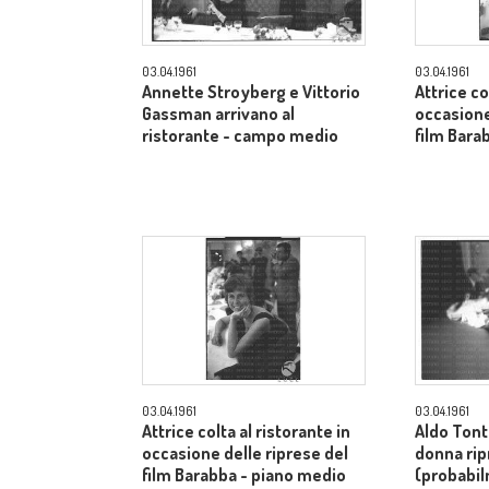
03.04.1961
03.04.1961
Annette Stroyberg e Vittorio
Attrice co
Gassman arrivano al
occasione
ristorante - campo medio
film Bara
03.04.1961
03.04.1961
Attrice colta al ristorante in
Aldo Tont
occasione delle riprese del
donna rip
film Barabba - piano medio
(probabi