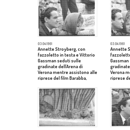
03.04.1961
03.04.1961
Annette Stroyberg, con
Annette S
fazzoletto in testa e Vittorio
fazzoletto
Gassman seduti sulle
Gassman s
gradinate dell'Arena di
gradinate 
Verona mentre assistono alle
Verona me
riprese del film Barabba,
riprese de
dietro il produttore Dino De
dietro il 
Laurentiis - primo piano
Laurentii