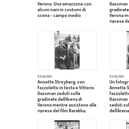
Verona. Una amazzone con
Gassman s
alcuni nani in costumi di
gradinate 
scena - campo medio
Verona me
riprese de
dietro il 
Laurentiis
03.04.1961
03.04.1961
Annette Stroyberg, con
Un fotogr
fazzoletto in testa e Vittorio
Annette S
Gassman seduti sulle
fazzoletto
gradinate dell'Arena di
Gassman e
Verona mentre assistono alle
seduti su
riprese del film Barabba,
dell'Arena
dietro il produttore Dino De
Laurentiis - totale