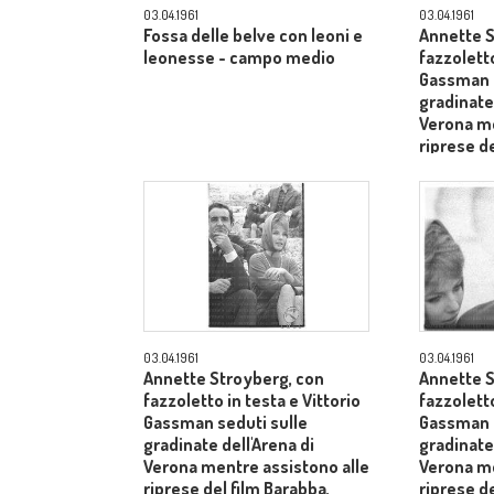
03.04.1961
03.04.1961
Fossa delle belve con leoni e
Annette S
leonesse - campo medio
fazzoletto
Gassman s
gradinate 
Verona me
riprese de
dietro il 
Laurentii
03.04.1961
03.04.1961
Annette Stroyberg, con
Annette S
fazzoletto in testa e Vittorio
fazzoletto
Gassman seduti sulle
Gassman s
gradinate dell'Arena di
gradinate 
Verona mentre assistono alle
Verona me
riprese del film Barabba,
riprese de