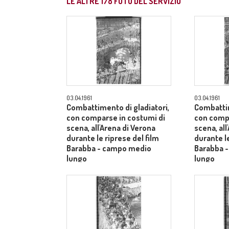
LE ALTRE
178
FOTO DEL SERVIZIO
03.04.1961
03.04.1961
Combattimento di gladiatori,
Combattim
con comparse in costumi di
con compa
scena, all'Arena di Verona
scena, all
durante le riprese del film
durante le
Barabba - campo medio
Barabba 
lungo
lungo