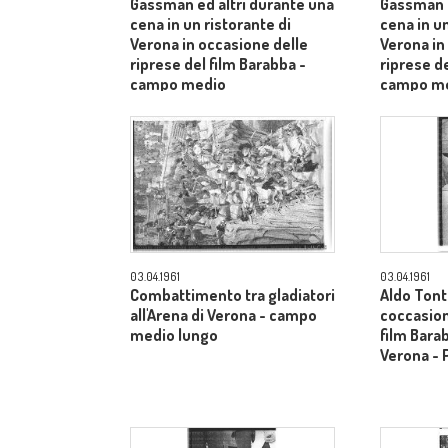
Gassman ed altri durante una
Gassman e
cena in un ristorante di
cena in un
Verona in occasione delle
Verona in
riprese del film Barabba -
riprese de
campo medio
campo m
03.04.1961
03.04.1961
Combattimento tra gladiatori
Aldo Tonti
all'Arena di Verona - campo
coccasion
medio lungo
film Barab
Verona - 