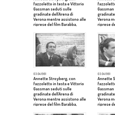
fazzoletto in testa e Vittorio
fazzoletto
Gassman seduti sulle
Gassman s
gradinate dell'Arena di
gradinate 
Verona mentre assistono alle
Verona me
riprese del film Barabba,
riprese de
dietro il produttore Dino De
dietro il 
Laurentiis - medio primo
Laurentii
piano
03.04.1961
03.04.1961
Annette Stroyberg, con
Annette S
fazzoletto in testa e Vittorio
fazzoletto
Gassman seduti sulle
Gassman s
gradinate dell'Arena di
gradinate 
Verona mentre assistono alle
Verona me
riprese del film Barabba,
riprese de
dietro il produttore Dino De
dietro il 
Laurentiis - piano medio
Laurentii