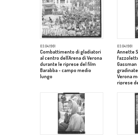
03.04.1961
03.04.1961
Combattimento di gladiatori
Annette S
al centro dell'Arena di Verona
fazzoletto
durante le riprese del film
Gassman s
Barabba - campo medio
gradinate 
lungo
Verona me
riprese de
piano me