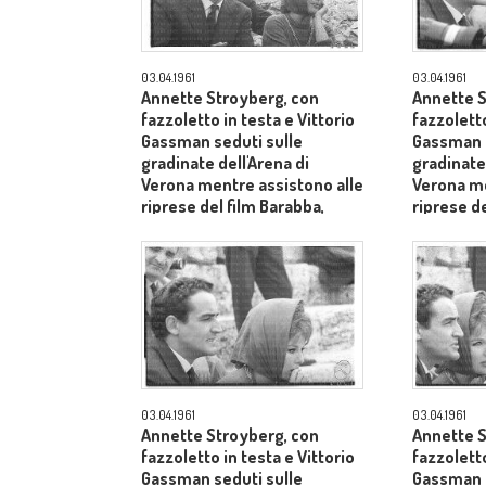
03.04.1961
03.04.1961
Annette Stroyberg, con
Annette S
fazzoletto in testa e Vittorio
fazzoletto
Gassman seduti sulle
Gassman s
gradinate dell'Arena di
gradinate 
Verona mentre assistono alle
Verona me
riprese del film Barabba,
riprese de
dietro il produttore Dino De
dietro il 
Laurentiis - piano medio
Laurentii
03.04.1961
03.04.1961
Annette Stroyberg, con
Annette S
fazzoletto in testa e Vittorio
fazzoletto
Gassman seduti sulle
Gassman s