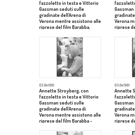
fazzoletto in testa e Vittorio
fazzoletto
Gassman seduti sulle
Gassman s
gradinate dell'Arena di
gradinate 
Verona mentre assistono alle
Verona me
riprese del film Barabba,
riprese de
dietro il produttore Dino De
medio pr
Laurentiis - primo piano
03.04.1961
03.04.1961
Annette Stroyberg, con
Annette S
fazzoletto in testa e Vittorio
fazzoletto
Gassman seduti sulle
Gassman s
gradinate dell'Arena di
gradinate 
Verona mentre assistono alle
Verona me
riprese del film Barabba -
riprese de
piano medio
piano me