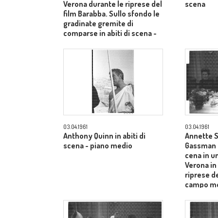
Verona durante le riprese del
scena
film Barabba. Sullo sfondo le
gradinate gremite di
comparse in abiti di scena -
totale
03.04.1961
03.04.1961
Anthony Quinn in abiti di
Annette S
scena - piano medio
Gassman e
cena in un
Verona in
riprese de
campo m