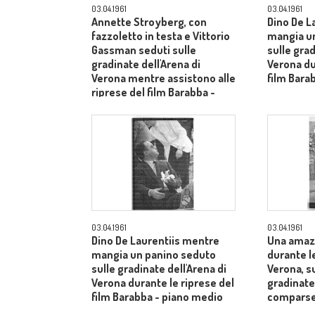
03.04.1961
03.04.1961
Annette Stroyberg, con
Dino De L
fazzoletto in testa e Vittorio
mangia u
Gassman seduti sulle
sulle grad
gradinate dell'Arena di
Verona du
Verona mentre assistono alle
film Bara
riprese del film Barabba -
piano medio
03.04.1961
03.04.1961
Dino De Laurentiis mentre
Una amaz
mangia un panino seduto
durante le
sulle gradinate dell'Arena di
Verona, s
Verona durante le riprese del
gradinate
film Barabba - piano medio
comparse