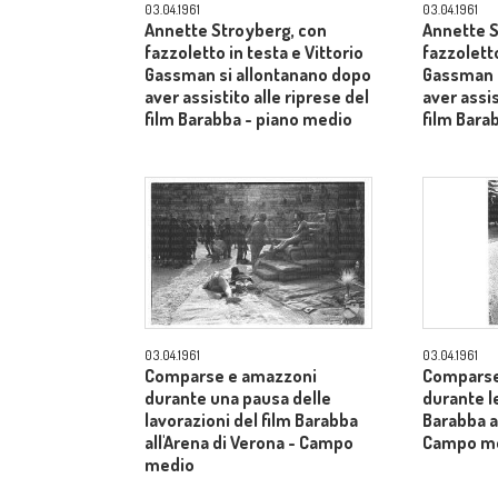
03.04.1961
03.04.1961
Annette Stroyberg, con
Annette S
fazzoletto in testa e Vittorio
fazzoletto
Gassman si allontanano dopo
Gassman s
aver assistito alle riprese del
aver assis
film Barabba - piano medio
film Bara
03.04.1961
03.04.1961
Comparse e amazzoni
Comparse
durante una pausa delle
durante le
lavorazioni del film Barabba
Barabba al
all'Arena di Verona - Campo
Campo m
medio