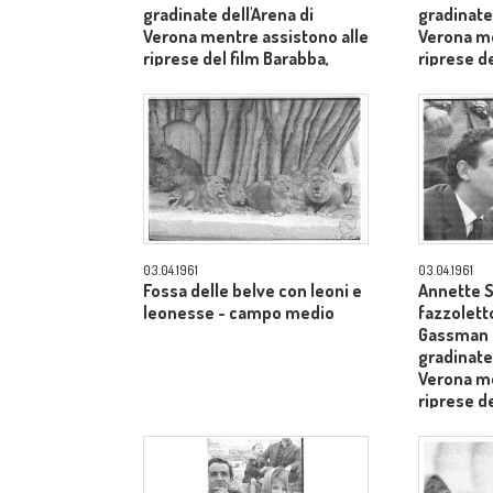
gradinate dell'Arena di
gradinate 
Verona mentre assistono alle
Verona me
riprese del film Barabba,
riprese de
dietro il produttore Dino De
dietro il 
Laurentiis - primo piano
Laurentii
03.04.1961
03.04.1961
Fossa delle belve con leoni e
Annette S
leonesse - campo medio
fazzoletto
Gassman s
gradinate 
Verona me
riprese de
dietro il 
Laurentii