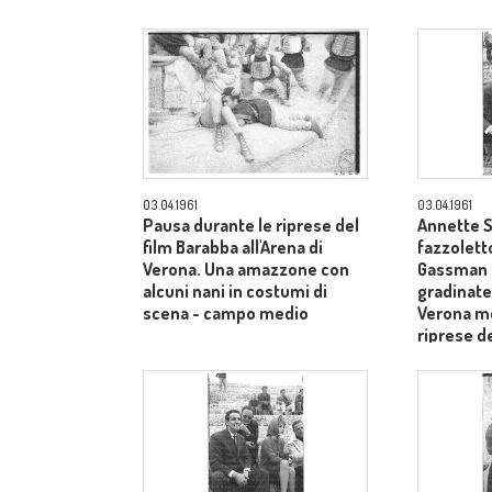
03.04.1961
03.04.1961
Pausa durante le riprese del
Annette S
film Barabba all'Arena di
fazzoletto
Verona. Una amazzone con
Gassman s
alcuni nani in costumi di
gradinate 
scena - campo medio
Verona me
riprese de
dietro il 
Laurentiis