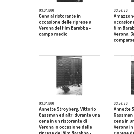
03.04.1961
03.04.1961
Cena al ristorante in
Amazzone 
occasione delle riprese a
occasione
Verona del film Barabba -
film Barab
campo medio
Verona. G
comparse
03.04.1961
03.04.1961
Annette Stroyberg, Vittorio
Annette S
Gassman ed altri durante una
Gassman e
cena in un ristorante di
cena in un
Verona in occasione delle
Verona in
riprese del film Barabba -
riprese de