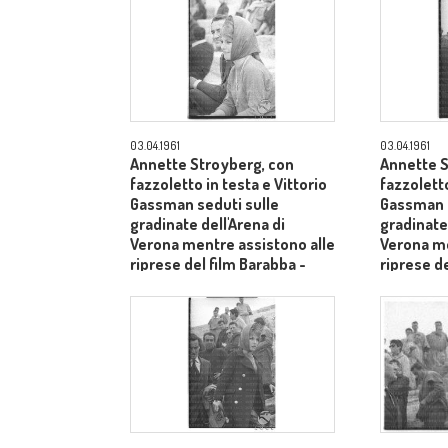
03.04.1961
03.04.1961
Annette Stroyberg, con
Annette S
fazzoletto in testa e Vittorio
fazzoletto
Gassman seduti sulle
Gassman i
gradinate dell'Arena di
gradinate 
Verona mentre assistono alle
Verona me
riprese del film Barabba -
riprese de
piano medio
piano me