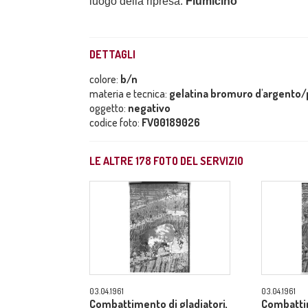
luogo della ripresa:
Fiumicino
DETTAGLI
colore:
b/n
materia e tecnica:
gelatina bromuro d'argento/p
oggetto:
negativo
codice foto:
FV00189026
LE ALTRE
178
FOTO DEL SERVIZIO
03.04.1961
03.04.1961
Combattimento di gladiatori,
Combattim