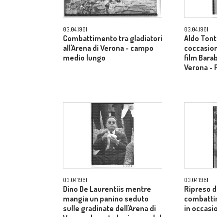
03.04.1961
03.04.1961
Combattimento tra gladiatori
Aldo Tonti
all'Arena di Verona - campo
coccasion
medio lungo
film Barab
Verona - 
03.04.1961
03.04.1961
Dino De Laurentiis mentre
Ripreso da
mangia un panino seduto
combattim
sulle gradinate dell'Arena di
in occasi