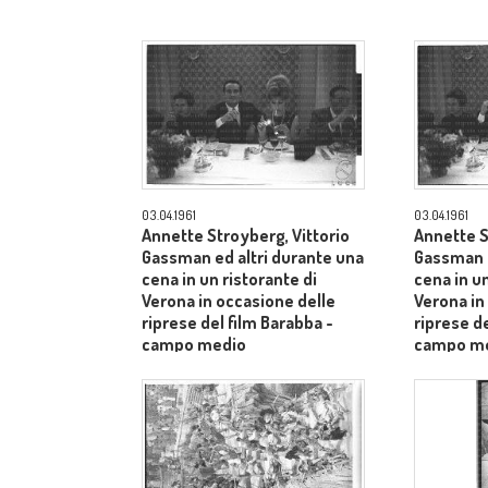
03.04.1961
03.04.1961
Annette Stroyberg, Vittorio
Annette S
Gassman ed altri durante una
Gassman e
cena in un ristorante di
cena in un
Verona in occasione delle
Verona in
riprese del film Barabba -
riprese de
campo medio
campo m