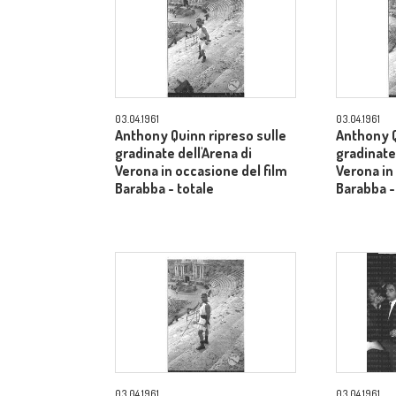
03.04.1961
03.04.1961
Anthony Quinn ripreso sulle
Anthony Q
gradinate dell'Arena di
gradinate 
Verona in occasione del film
Verona in
Barabba - totale
Barabba -
03.04.1961
03.04.1961