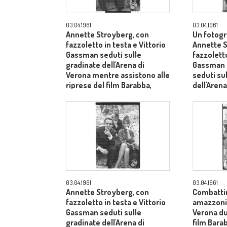
03.04.1961
03.04.1961
Annette Stroyberg, con
Un fotogr
fazzoletto in testa e Vittorio
Annette S
Gassman seduti sulle
fazzoletto
gradinate dell'Arena di
Gassman e
Verona mentre assistono alle
seduti su
riprese del film Barabba,
dell'Arena
dietro il produttore Dino De
Laurentiis - totale
03.04.1961
03.04.1961
Annette Stroyberg, con
Combatti
fazzoletto in testa e Vittorio
amazzoni e
Gassman seduti sulle
Verona du
gradinate dell'Arena di
film Barab