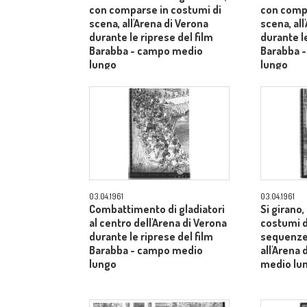
con comparse in costumi di
con compa
scena, all'Arena di Verona
scena, all
durante le riprese del film
durante le
Barabba - campo medio
Barabba 
lungo
lungo
03.04.1961
03.04.1961
Combattimento di gladiatori
Si girano
al centro dell'Arena di Verona
costumi d
durante le riprese del film
sequenze 
Barabba - campo medio
all'Arena
lungo
medio lu