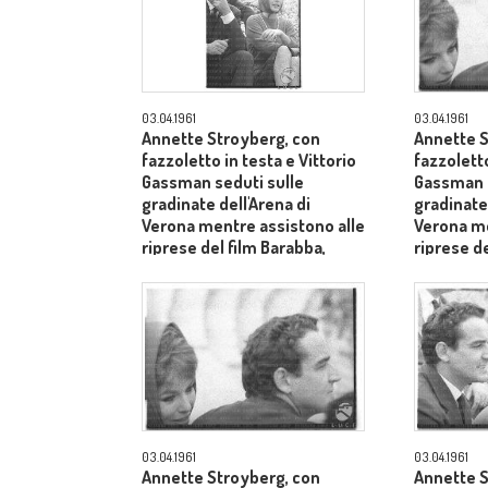
03.04.1961
03.04.1961
Annette Stroyberg, con
Annette S
fazzoletto in testa e Vittorio
fazzoletto
Gassman seduti sulle
Gassman s
gradinate dell'Arena di
gradinate 
Verona mentre assistono alle
Verona me
riprese del film Barabba,
riprese de
dietro il produttore Dino De
dietro il 
Laurentiis - piano medio
Laurentii
03.04.1961
03.04.1961
Annette Stroyberg, con
Annette S