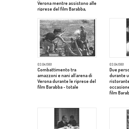
Verona mentre assistono alle
riprese del film Barabba,
dietro il produttore Dino De
Laurentiis - totale
03.04.1961
03.04.1961
Combattimento tra
Due pers
amazzoni e nani all'arena di
durante u
Verona durante le riprese del
ristorante
film Barabba - totale
occasione
film Bara