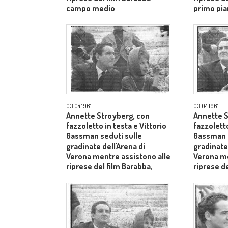
campo medio
primo pia
Aldo Tont
03.04.1961
03.04.1961
Annette Stroyberg, con
Annette S
fazzoletto in testa e Vittorio
fazzoletto
Gassman seduti sulle
Gassman s
gradinate dell'Arena di
gradinate 
Verona mentre assistono alle
Verona me
riprese del film Barabba,
riprese de
dietro il produttore Dino De
dietro il 
Laurentiis - medio primo
Laurentii
piano