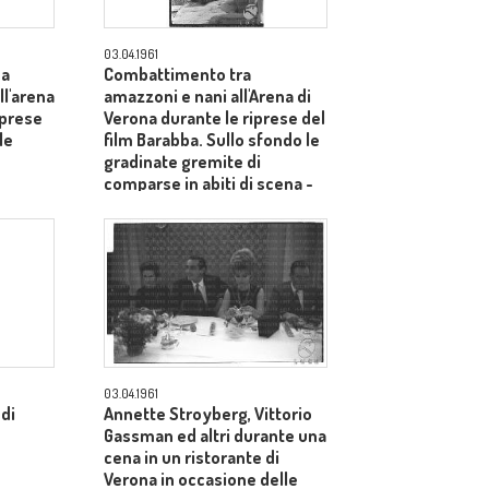
03.04.1961
na
Combattimento tra
l'arena
amazzoni e nani all'Arena di
iprese
Verona durante le riprese del
le
film Barabba. Sullo sfondo le
gradinate gremite di
comparse in abiti di scena -
totale
03.04.1961
 di
Annette Stroyberg, Vittorio
Gassman ed altri durante una
cena in un ristorante di
Verona in occasione delle