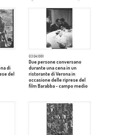
dietro il produttore Dino De
Laurentiis - totale
03.04.1961
Due persone conversano
ena di
durante una cena in un
ese del
ristorante di Verona in
occasione delle riprese del
film Barabba - campo medio