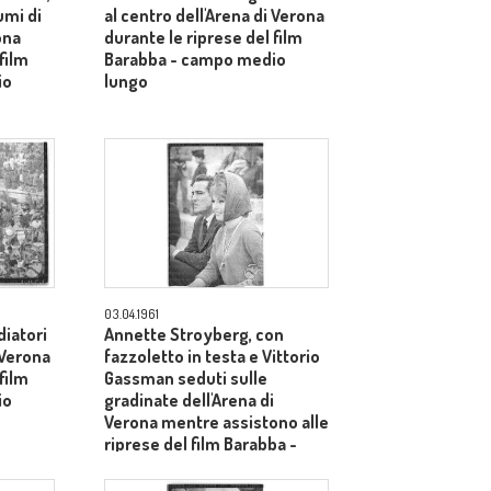
umi di
al centro dell'Arena di Verona
ona
durante le riprese del film
film
Barabba - campo medio
io
lungo
03.04.1961
iatori
Annette Stroyberg, con
 Verona
fazzoletto in testa e Vittorio
film
Gassman seduti sulle
io
gradinate dell'Arena di
Verona mentre assistono alle
riprese del film Barabba -
piano medio