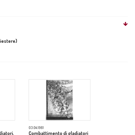
liestere)
03.04.1961
iatori,
Combattimento di gladiatori