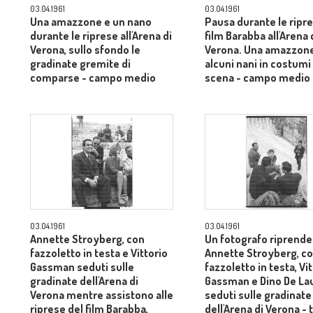
03.04.1961
03.04.1961
Una amazzone e un nano
Pausa durante le ripre
durante le riprese all'Arena di
film Barabba all'Arena 
Verona, sullo sfondo le
Verona. Una amazzon
gradinate gremite di
alcuni nani in costumi 
comparse - campo medio
scena - campo medio
03.04.1961
03.04.1961
Annette Stroyberg, con
Un fotografo riprende
fazzoletto in testa e Vittorio
Annette Stroyberg, c
Gassman seduti sulle
fazzoletto in testa, Vi
gradinate dell'Arena di
Gassman e Dino De Lau
Verona mentre assistono alle
seduti sulle gradinate
riprese del film Barabba,
dell'Arena di Verona - 