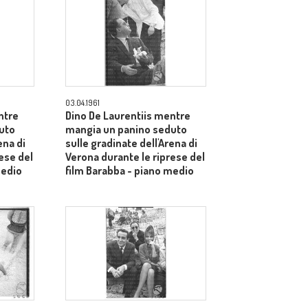
03.04.1961
ntre
Dino De Laurentiis mentre
uto
mangia un panino seduto
ena di
sulle gradinate dell'Arena di
ese del
Verona durante le riprese del
medio
film Barabba - piano medio