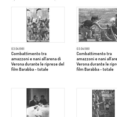
dietro il produttore Dino De
Laurentiis - totale
03.04.1961
03.04.1961
Combattimento tra
Combattimento tra
amazzoni e nani all'arena di
amazzoni e nani all'ar
Verona durante le riprese del
Verona durante le ripr
film Barabba - totale
film Barabba - totale