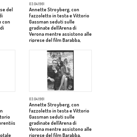
03.04.1961
se del
Annette Stroyberg, con
di
fazzoletto in testa e Vittorio
e con
Gassman seduti sulle
di
gradinate dell'Arena di
Verona mentre assistono alle
riprese del film Barabba,
dietro il produttore Dino De
Laurentiis - totale
03.04.1961
Annette Stroyberg, con
on
fazzoletto in testa e Vittorio
ttorio
Gassman seduti sulle
rentiis
gradinate dell'Arena di
Verona mentre assistono alle
totale
riprese del film Barabba,