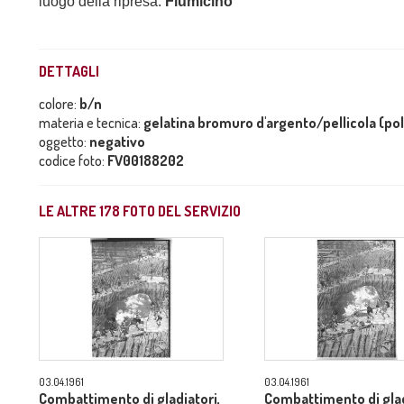
luogo della ripresa:
Fiumicino
DETTAGLI
colore:
b/n
materia e tecnica:
gelatina bromuro d'argento/pellicola (po
oggetto:
negativo
codice foto:
FV00188202
LE ALTRE
178
FOTO DEL SERVIZIO
03.04.1961
03.04.1961
Combattimento di gladiatori,
Combattimento di glad