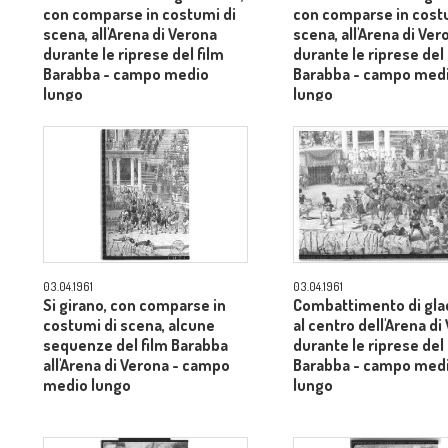
con comparse in costumi di
con comparse in cost
scena, all'Arena di Verona
scena, all'Arena di Ver
durante le riprese del film
durante le riprese del 
Barabba - campo medio
Barabba - campo med
lungo
lungo
03.04.1961
03.04.1961
Si girano, con comparse in
Combattimento di glad
costumi di scena, alcune
al centro dell'Arena di
sequenze del film Barabba
durante le riprese del 
all'Arena di Verona - campo
Barabba - campo med
medio lungo
lungo