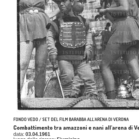
FONDO VEDO / SET DEL FILM BARABBA ALL'ARENA DI VERONA
Combattimento tra amazzoni e nani all'arena di Ve
data:
03.04.1961