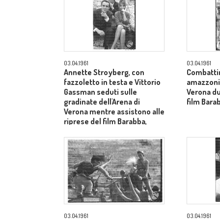
03.04.1961
03.04.1961
Annette Stroyberg, con
Combatti
fazzoletto in testa e Vittorio
amazzoni e
Gassman seduti sulle
Verona du
gradinate dell'Arena di
film Barab
Verona mentre assistono alle
riprese del film Barabba,
dietro il produttore Dino De
Laurentiis - totale
03.04.1961
03.04.1961