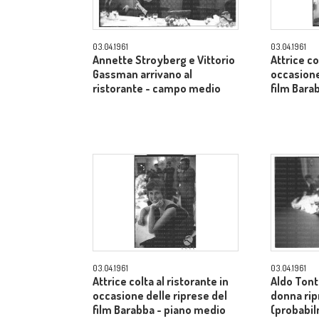
03.04.1961
03.04.1961
Annette Stroyberg e Vittorio
Attrice co
Gassman arrivano al
occasione
ristorante - campo medio
film Bara
03.04.1961
03.04.1961
Attrice colta al ristorante in
Aldo Tont
occasione delle riprese del
donna rip
film Barabba - piano medio
(probabi