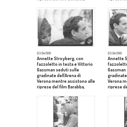
dietro il produttore Dino De
dietro il 
Laurentiis - piano medio
Laurentii
03.04.1961
03.04.1961
Annette Stroyberg, con
Annette S
fazzoletto in testa e Vittorio
fazzoletto
Gassman seduti sulle
Gassman s
gradinate dell'Arena di
gradinate 
Verona mentre assistono alle
Verona me
riprese del film Barabba,
riprese de
dietro il produttore Dino De
medio pr
Laurentiis - primo piano