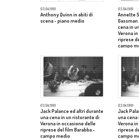
03.04.1961
03.04.1961
Anthony Quinn in abiti di
Annette S
scena - piano medio
Gassman e
cena in un
Verona in
riprese de
campo m
03.04.1961
03.04.1961
Jack Palance ed altri durante
Jack Pala
una cena in un ristorante di
una cena i
Verona in occasione delle
Verona in
riprese del film Barabba -
riprese de
campo medio
campo m