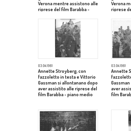
Verona mentre assistono alle
Verona me
riprese del film Barabba -
riprese de
piano medio
piano me
03.04.1961
03.04.1961
Annette Stroyberg, con
Annette S
fazzoletto in testa e Vittorio
fazzoletto
Gassman si allontanano dopo
Gassman s
aver assistito alle riprese del
aver assis
film Barabba - piano medio
film Bara