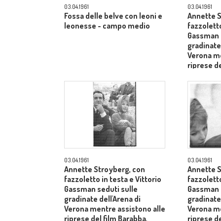
03.04.1961
03.04.1961
Fossa delle belve con leoni e
Annette S
leonesse - campo medio
fazzoletto
Gassman s
gradinate 
Verona me
riprese de
dietro il 
Laurentii
03.04.1961
03.04.1961
Annette Stroyberg, con
Annette S
fazzoletto in testa e Vittorio
fazzoletto
Gassman seduti sulle
Gassman s
gradinate dell'Arena di
gradinate 
Verona mentre assistono alle
Verona me
riprese del film Barabba,
riprese de