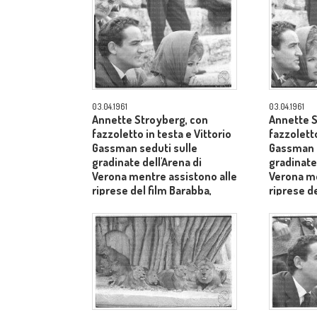
03.04.1961
03.04.1961
Annette Stroyberg, con
Annette S
fazzoletto in testa e Vittorio
fazzoletto
Gassman seduti sulle
Gassman s
gradinate dell'Arena di
gradinate 
Verona mentre assistono alle
Verona me
riprese del film Barabba,
riprese de
dietro il produttore Dino De
dietro il 
Laurentiis - primo piano
Laurentii