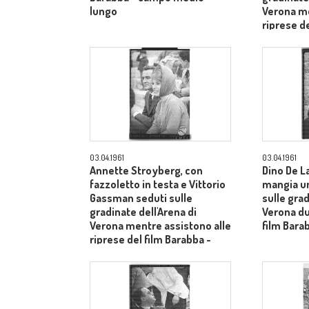
lungo
Verona me
riprese de
piano me
03.04.1961
03.04.1961
Annette Stroyberg, con
Dino De L
fazzoletto in testa e Vittorio
mangia u
Gassman seduti sulle
sulle grad
gradinate dell'Arena di
Verona du
Verona mentre assistono alle
film Bara
riprese del film Barabba -
piano medio