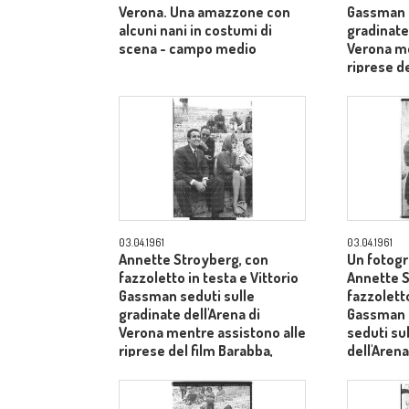
Verona. Una amazzone con
Gassman s
alcuni nani in costumi di
gradinate 
scena - campo medio
Verona me
riprese de
dietro il 
Laurentiis
03.04.1961
03.04.1961
Annette Stroyberg, con
Un fotogr
fazzoletto in testa e Vittorio
Annette S
Gassman seduti sulle
fazzoletto
gradinate dell'Arena di
Gassman e
Verona mentre assistono alle
seduti su
riprese del film Barabba,
dell'Arena
dietro il produttore Dino De
Laurentiis - totale