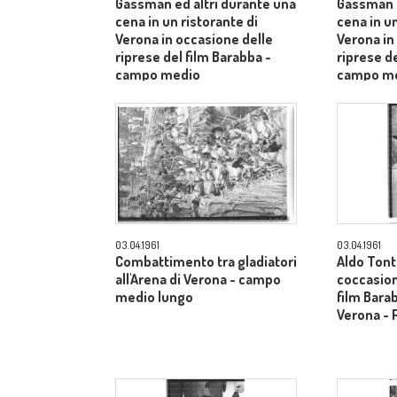
Gassman ed altri durante una
Gassman e
cena in un ristorante di
cena in un
Verona in occasione delle
Verona in
riprese del film Barabba -
riprese de
campo medio
campo m
03.04.1961
03.04.1961
Combattimento tra gladiatori
Aldo Tonti
all'Arena di Verona - campo
coccasion
medio lungo
film Barab
Verona - 