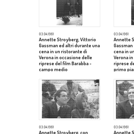
03.04.1961
03.04.1961
Annette Stroyberg, Vittorio
Annette S
Gassman ed altri durante una
Gassman e
cena in un ristorante di
cena in un
Verona in occasione delle
Verona in
riprese del film Barabba -
riprese de
campo medio
primo pia
Aldo Tont
03.04.1961
03.04.1961
Annette Stroyberg, con
Annette S