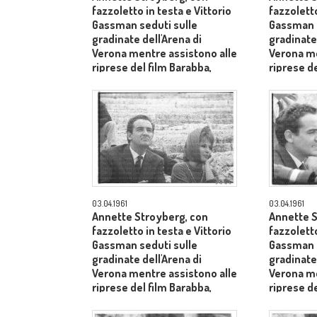
fazzoletto in testa e Vittorio
fazzoletto
Gassman seduti sulle
Gassman s
gradinate dell'Arena di
gradinate 
Verona mentre assistono alle
Verona me
riprese del film Barabba,
riprese de
dietro il produttore Dino De
dietro il 
Laurentiis - medio primo
Laurentii
piano
03.04.1961
03.04.1961
Annette Stroyberg, con
Annette S
fazzoletto in testa e Vittorio
fazzoletto
Gassman seduti sulle
Gassman s
gradinate dell'Arena di
gradinate 
Verona mentre assistono alle
Verona me
riprese del film Barabba,
riprese de
dietro il produttore Dino De
dietro il 
Laurentiis - piano medio
Laurentii