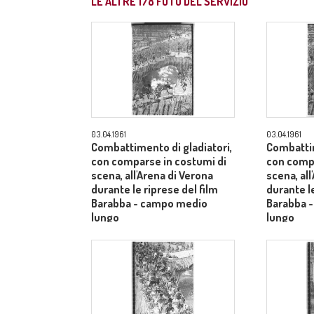
LE ALTRE
178
FOTO DEL SERVIZIO
03.04.1961
03.04.1961
Combattimento di gladiatori,
Combattim
con comparse in costumi di
con compa
scena, all'Arena di Verona
scena, all
durante le riprese del film
durante le
Barabba - campo medio
Barabba 
lungo
lungo