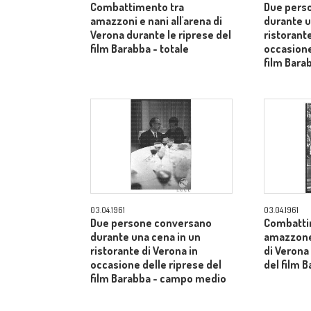
Combattimento tra
Due pers
amazzoni e nani all'arena di
durante u
Verona durante le riprese del
ristorante
film Barabba - totale
occasione
film Bara
03.04.1961
03.04.1961
Due persone conversano
Combatti
durante una cena in un
amazzone 
ristorante di Verona in
di Verona
occasione delle riprese del
del film B
film Barabba - campo medio