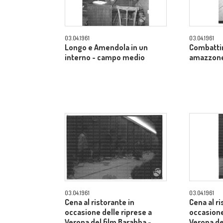
03.04.1961
03.04.1961
Longo e Amendola in un
Combatti
interno - campo medio
amazzone 
03.04.1961
03.04.1961
Cena al ristorante in
Cena al ri
occasione delle riprese a
occasione
Verona del film Barabba -
Verona de