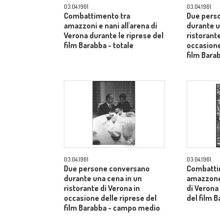
03.04.1961
03.04.1961
Combattimento tra
Due pers
amazzoni e nani all'arena di
durante u
Verona durante le riprese del
ristorante
film Barabba - totale
occasione
film Bara
03.04.1961
03.04.1961
Due persone conversano
Combatti
durante una cena in un
amazzone 
ristorante di Verona in
di Verona
occasione delle riprese del
del film B
film Barabba - campo medio