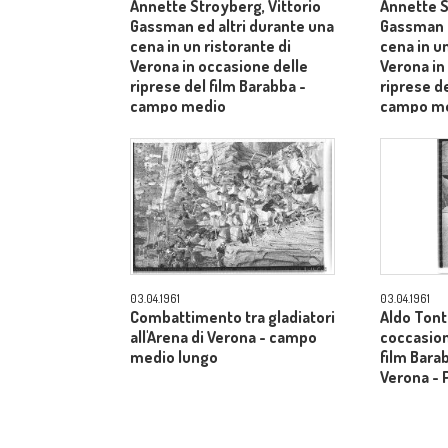
Annette Stroyberg, Vittorio
Annette S
Gassman ed altri durante una
Gassman e
cena in un ristorante di
cena in un
Verona in occasione delle
Verona in
riprese del film Barabba -
riprese de
campo medio
campo m
03.04.1961
03.04.1961
Combattimento tra gladiatori
Aldo Tonti
all'Arena di Verona - campo
coccasion
medio lungo
film Barab
Verona - 