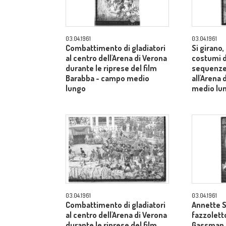
03.04.1961
03.04.1961
Combattimento di gladiatori
Si girano
al centro dell'Arena di Verona
costumi d
durante le riprese del film
sequenze 
Barabba - campo medio
all'Arena
lungo
medio lu
03.04.1961
03.04.1961
Combattimento di gladiatori
Annette S
al centro dell'Arena di Verona
fazzoletto
durante le riprese del film
Gassman s