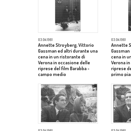
03.04.1961
03.04.1961
Annette Stroyberg, Vittorio
Annette S
Gassman ed altri durante una
Gassman e
cena in un ristorante di
cena in un
Verona in occasione delle
Verona in
riprese del film Barabba -
riprese de
campo medio
primo pia
Aldo Tont
03.04.1961
03.04.1961