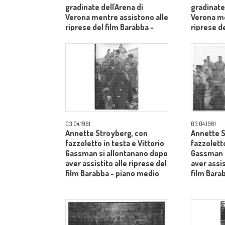
gradinate dell'Arena di
gradinate 
Verona mentre assistono alle
Verona me
riprese del film Barabba -
riprese de
piano medio
piano me
03.04.1961
03.04.1961
Annette Stroyberg, con
Annette S
fazzoletto in testa e Vittorio
fazzoletto
Gassman si allontanano dopo
Gassman s
aver assistito alle riprese del
aver assis
film Barabba - piano medio
film Bara