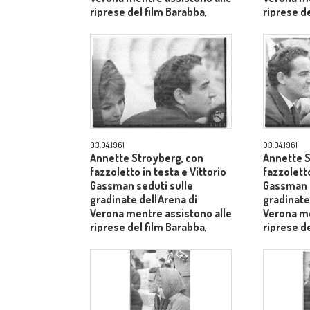
riprese del film Barabba,
riprese de
dietro il produttore Dino De
dietro il 
Laurentiis - piano medio
Laurentii
03.04.1961
03.04.1961
Annette Stroyberg, con
Annette S
fazzoletto in testa e Vittorio
fazzoletto
Gassman seduti sulle
Gassman s
gradinate dell'Arena di
gradinate 
Verona mentre assistono alle
Verona me
riprese del film Barabba,
riprese de
dietro il produttore Dino De
medio pr
Laurentiis - primo piano