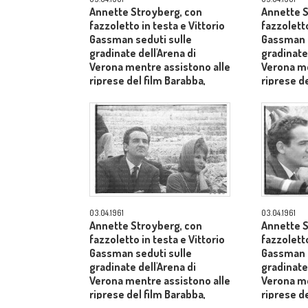
Annette Stroyberg, con
Annette S
fazzoletto in testa e Vittorio
fazzoletto
Gassman seduti sulle
Gassman s
gradinate dell'Arena di
gradinate 
Verona mentre assistono alle
Verona me
riprese del film Barabba,
riprese de
dietro il produttore Dino De
dietro il 
Laurentiis - medio primo
Laurentii
piano
03.04.1961
03.04.1961
Annette Stroyberg, con
Annette S
fazzoletto in testa e Vittorio
fazzoletto
Gassman seduti sulle
Gassman s
gradinate dell'Arena di
gradinate 
Verona mentre assistono alle
Verona me
riprese del film Barabba,
riprese de