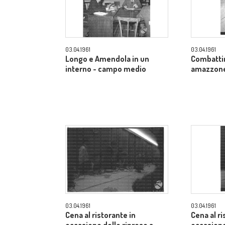
03.04.1961
03.04.1961
Longo e Amendola in un
Combatti
interno - campo medio
amazzone 
03.04.1961
03.04.1961
Cena al ristorante in
Cena al ri