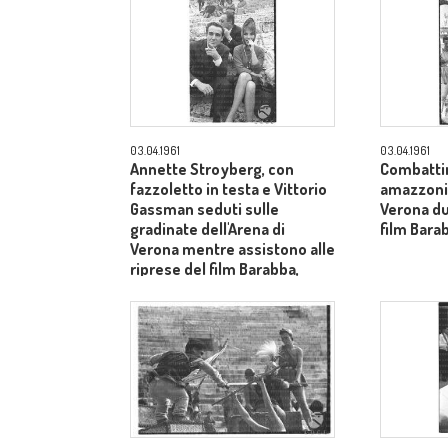
03.04.1961
03.04.1961
Annette Stroyberg, con
Combatti
fazzoletto in testa e Vittorio
amazzoni e
Gassman seduti sulle
Verona du
gradinate dell'Arena di
film Barab
Verona mentre assistono alle
riprese del film Barabba,
dietro il produttore Dino De
Laurentiis - totale