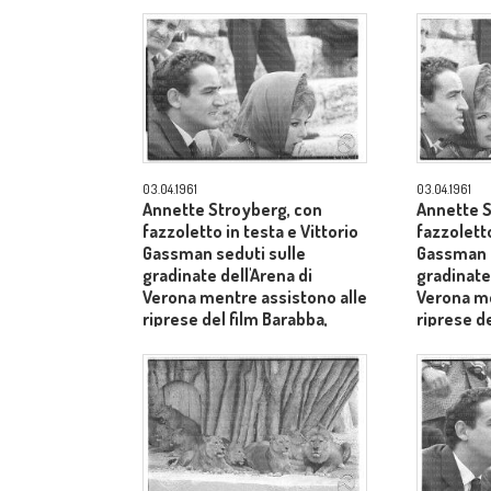
dietro il produttore Dino De
dietro il 
Laurentiis - piano medio
Laurentii
03.04.1961
03.04.1961
Annette Stroyberg, con
Annette S
fazzoletto in testa e Vittorio
fazzoletto
Gassman seduti sulle
Gassman s
gradinate dell'Arena di
gradinate 
Verona mentre assistono alle
Verona me
riprese del film Barabba,
riprese de
dietro il produttore Dino De
dietro il 
Laurentiis - primo piano
Laurentii