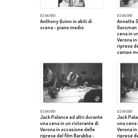
03.04.1961
03.04.1961
Anthony Quinn in abiti di
Annette S
scena - piano medio
Gassman e
cena in un
Verona in
riprese de
campo m
03.04.1961
03.04.1961
Jack Palance ed altri durante
Jack Pala
una cena in un ristorante di
una cena i
Verona in occasione delle
Verona in
riprese del film Barabba -
riprese de