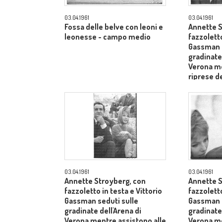
03.04.1961
03.04.1961
Fossa delle belve con leoni e
Annette S
leonesse - campo medio
fazzoletto
Gassman s
gradinate 
Verona me
riprese de
dietro il 
Laurentii
03.04.1961
03.04.1961
Annette Stroyberg, con
Annette S
fazzoletto in testa e Vittorio
fazzoletto
Gassman seduti sulle
Gassman s
gradinate dell'Arena di
gradinate 
Verona mentre assistono alle
Verona me