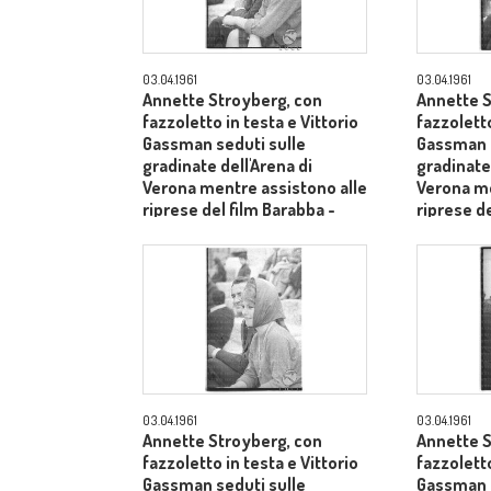
03.04.1961
03.04.1961
Annette Stroyberg, con
Annette S
fazzoletto in testa e Vittorio
fazzoletto
Gassman seduti sulle
Gassman s
gradinate dell'Arena di
gradinate 
Verona mentre assistono alle
Verona me
riprese del film Barabba -
riprese de
piano medio
piano me
03.04.1961
03.04.1961
Annette Stroyberg, con
Annette S
fazzoletto in testa e Vittorio
fazzoletto
Gassman seduti sulle
Gassman i