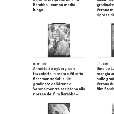
Barabba - campo medio
gradinate 
lungo
Verona me
riprese de
piano me
03.04.1961
03.04.1961
Annette Stroyberg, con
Dino De L
fazzoletto in testa e Vittorio
mangia u
Gassman seduti sulle
sulle grad
gradinate dell'Arena di
Verona du
Verona mentre assistono alle
film Bara
riprese del film Barabba -
piano medio