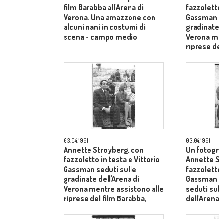
film Barabba all'Arena di
fazzoletto
Verona. Una amazzone con
Gassman s
alcuni nani in costumi di
gradinate 
scena - campo medio
Verona me
riprese de
dietro il 
Laurentiis
03.04.1961
03.04.1961
Annette Stroyberg, con
Un fotogr
fazzoletto in testa e Vittorio
Annette S
Gassman seduti sulle
fazzoletto
gradinate dell'Arena di
Gassman e
Verona mentre assistono alle
seduti su
riprese del film Barabba,
dell'Arena
dietro il produttore Dino De
Laurentiis - totale