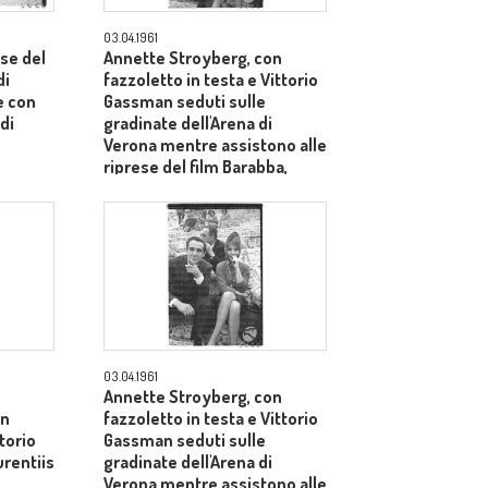
03.04.1961
se del
Annette Stroyberg, con
di
fazzoletto in testa e Vittorio
e con
Gassman seduti sulle
di
gradinate dell'Arena di
Verona mentre assistono alle
riprese del film Barabba,
dietro il produttore Dino De
Laurentiis - totale
03.04.1961
Annette Stroyberg, con
on
fazzoletto in testa e Vittorio
ttorio
Gassman seduti sulle
rentiis
gradinate dell'Arena di
Verona mentre assistono alle