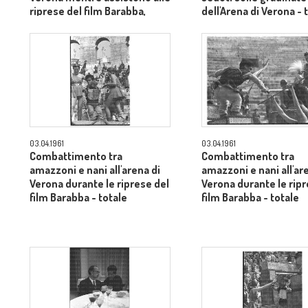
riprese del film Barabba,
dell'Arena di Verona - 
dietro il produttore Dino De
Laurentiis - totale
03.04.1961
03.04.1961
Combattimento tra
Combattimento tra
amazzoni e nani all'arena di
amazzoni e nani all'ar
Verona durante le riprese del
Verona durante le ripr
film Barabba - totale
film Barabba - totale