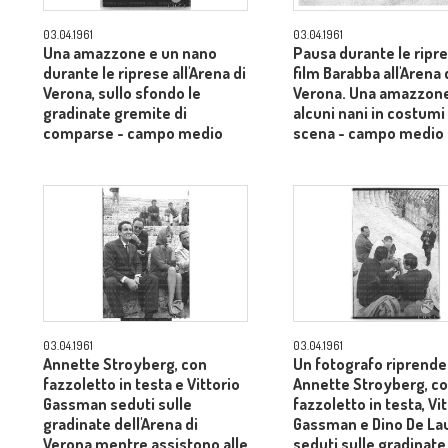
03.04.1961
03.04.1961
Una amazzone e un nano
Pausa durante le ripre
durante le riprese all'Arena di
film Barabba all'Arena 
Verona, sullo sfondo le
Verona. Una amazzon
gradinate gremite di
alcuni nani in costumi 
comparse - campo medio
scena - campo medio
03.04.1961
03.04.1961
Annette Stroyberg, con
Un fotografo riprende
fazzoletto in testa e Vittorio
Annette Stroyberg, c
Gassman seduti sulle
fazzoletto in testa, Vi
gradinate dell'Arena di
Gassman e Dino De Lau
Verona mentre assistono alle
seduti sulle gradinate