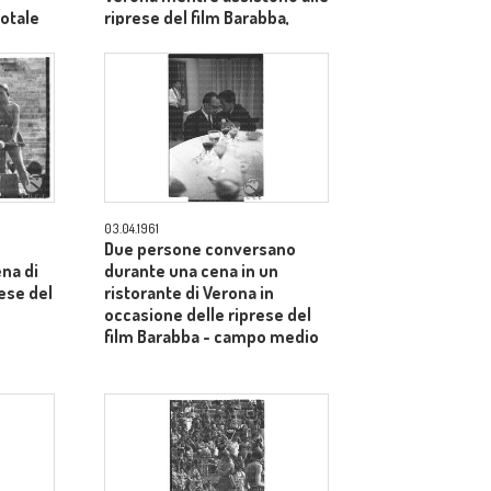
totale
riprese del film Barabba,
dietro il produttore Dino De
Laurentiis - totale
03.04.1961
Due persone conversano
ena di
durante una cena in un
ese del
ristorante di Verona in
occasione delle riprese del
film Barabba - campo medio