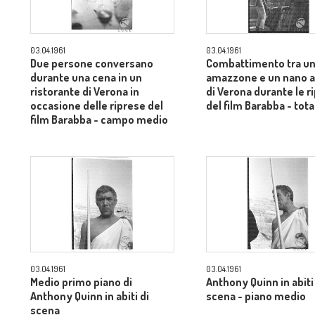
03.04.1961
03.04.1961
Due persone conversano
Combattimento tra u
durante una cena in un
amazzone e un nano al
ristorante di Verona in
di Verona durante le r
occasione delle riprese del
del film Barabba - tota
film Barabba - campo medio
03.04.1961
03.04.1961
Medio primo piano di
Anthony Quinn in abiti
Anthony Quinn in abiti di
scena - piano medio
scena