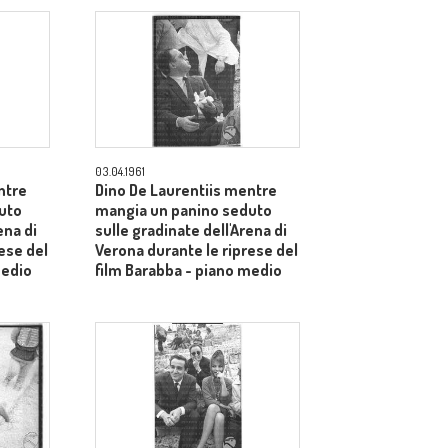
03.04.1961
ntre
Dino De Laurentiis mentre
uto
mangia un panino seduto
ena di
sulle gradinate dell'Arena di
ese del
Verona durante le riprese del
medio
film Barabba - piano medio