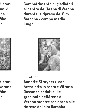
iatori,
Combattimento di gladiatori
umi di
al centro dell'Arena di Verona
ona
durante le riprese del film
film
Barabba - campo medio
io
lungo
03.04.1961
iatori
Annette Stroyberg, con
 Verona
fazzoletto in testa e Vittorio
film
Gassman seduti sulle
io
gradinate dell'Arena di
Verona mentre assistono alle
riprese del film Barabba -
piano medio