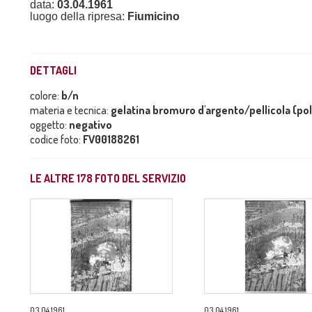
data:
03.04.1961
luogo della ripresa:
Fiumicino
DETTAGLI
colore:
b/n
materia e tecnica:
gelatina bromuro d'argento/pellicola (po
oggetto:
negativo
codice foto:
FV00188261
LE ALTRE
178
FOTO DEL SERVIZIO
03.04.1961
03.04.1961