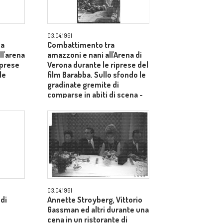
03.04.1961
na
Combattimento tra
l'arena
amazzoni e nani all'Arena di
iprese
Verona durante le riprese del
le
film Barabba. Sullo sfondo le
gradinate gremite di
comparse in abiti di scena -
totale
03.04.1961
 di
Annette Stroyberg, Vittorio
Gassman ed altri durante una
cena in un ristorante di