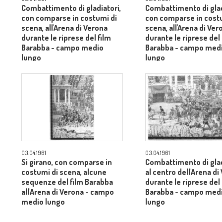
Combattimento di gladiatori,
Combattimento di glad
con comparse in costumi di
con comparse in cost
scena, all'Arena di Verona
scena, all'Arena di Ver
durante le riprese del film
durante le riprese del 
Barabba - campo medio
Barabba - campo med
lungo
lungo
03.04.1961
03.04.1961
Si girano, con comparse in
Combattimento di glad
costumi di scena, alcune
al centro dell'Arena di
sequenze del film Barabba
durante le riprese del 
all'Arena di Verona - campo
Barabba - campo med
medio lungo
lungo