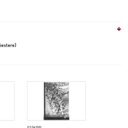
liestere)
03.04.1961