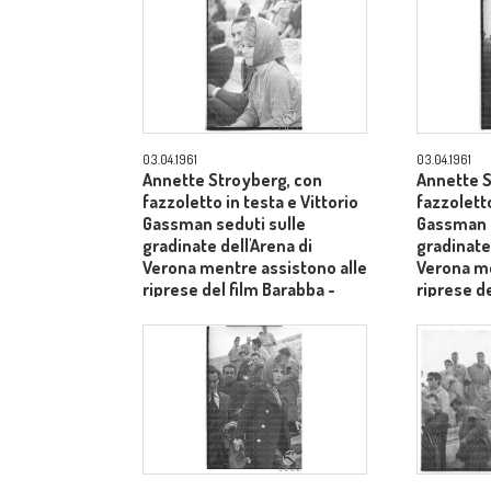
03.04.1961
03.04.1961
Annette Stroyberg, con
Annette S
fazzoletto in testa e Vittorio
fazzoletto
Gassman seduti sulle
Gassman i
gradinate dell'Arena di
gradinate 
Verona mentre assistono alle
Verona me
riprese del film Barabba -
riprese de
piano medio
piano me