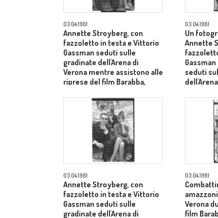
03.04.1961
03.04.1961
Annette Stroyberg, con
Un fotogr
fazzoletto in testa e Vittorio
Annette S
Gassman seduti sulle
fazzoletto
gradinate dell'Arena di
Gassman e
Verona mentre assistono alle
seduti su
riprese del film Barabba,
dell'Arena
dietro il produttore Dino De
Laurentiis - totale
03.04.1961
03.04.1961
Annette Stroyberg, con
Combatti
fazzoletto in testa e Vittorio
amazzoni e
Gassman seduti sulle
Verona du
gradinate dell'Arena di
film Barab