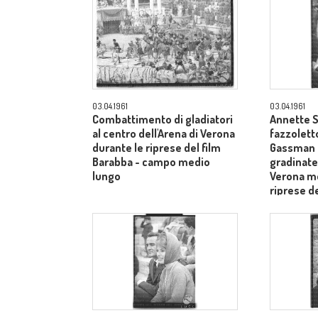
03.04.1961
03.04.1961
Combattimento di gladiatori
Annette S
al centro dell'Arena di Verona
fazzoletto
durante le riprese del film
Gassman s
Barabba - campo medio
gradinate 
lungo
Verona me
riprese de
piano me