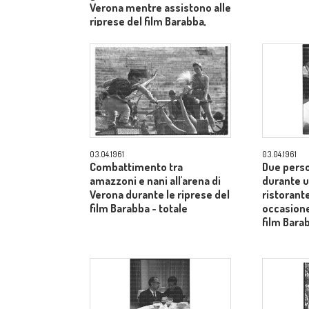
Verona mentre assistono alle
riprese del film Barabba,
dietro il produttore Dino De
Laurentiis - totale
03.04.1961
03.04.1961
Combattimento tra
Due pers
amazzoni e nani all'arena di
durante u
Verona durante le riprese del
ristorante
film Barabba - totale
occasione
film Bara