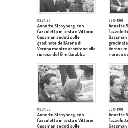
03.04.1961
03.04.1961
Annette Stroyberg, con
Annette S
fazzoletto in testa e Vittorio
fazzoletto
Gassman seduti sulle
Gassman s
gradinate dell'Arena di
gradinate 
Verona mentre assistono alle
Verona me
riprese del film Barabba,
riprese de
dietro il produttore Dino De
dietro il 
Laurentiis - piano medio
Laurentii
03.04.1961
03.04.1961
Annette Stroyberg, con
Annette S
fazzoletto in testa e Vittorio
fazzoletto
Gassman seduti sulle
Gassman s