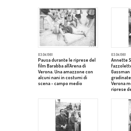
03.04.1961
03.04.1961
Pausa durante le riprese del
Annette S
film Barabba all'Arena di
fazzoletto
Verona. Una amazzone con
Gassman s
alcuni nani in costumi di
gradinate 
scena - campo medio
Verona me
riprese de
dietro il 
Laurentiis