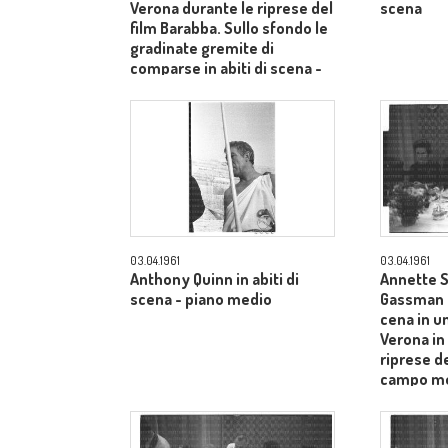
Verona durante le riprese del
scena
film Barabba. Sullo sfondo le
gradinate gremite di
comparse in abiti di scena -
totale
03.04.1961
03.04.1961
Anthony Quinn in abiti di
Annette S
scena - piano medio
Gassman e
cena in un
Verona in
riprese de
campo m