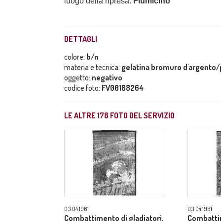
luogo della ripresa:
Fiumicino
DETTAGLI
colore:
b/n
materia e tecnica:
gelatina bromuro d'argento/p
oggetto:
negativo
codice foto:
FV00188264
LE ALTRE
178
FOTO DEL SERVIZIO
03.04.1961
03.04.1961
Combattimento di gladiatori,
Combattim