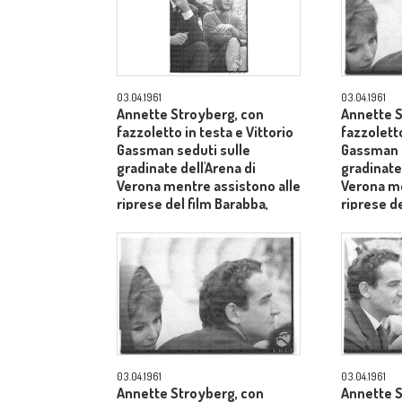
03.04.1961
03.04.1961
Annette Stroyberg, con
Annette S
fazzoletto in testa e Vittorio
fazzoletto
Gassman seduti sulle
Gassman s
gradinate dell'Arena di
gradinate 
Verona mentre assistono alle
Verona me
riprese del film Barabba,
riprese de
dietro il produttore Dino De
dietro il 
Laurentiis - piano medio
Laurentii
03.04.1961
03.04.1961
Annette Stroyberg, con
Annette S