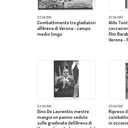
03.04.1961
03.04.1961
Combattimento tra gladiatori
Aldo Tonti
all'Arena di Verona - campo
coccasion
medio lungo
film Barab
Verona - 
03.04.1961
03.04.1961
Dino De Laurentiis mentre
Ripreso da
mangia un panino seduto
combattim
sulle gradinate dell'Arena di
in occasi