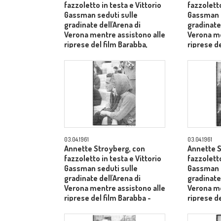
fazzoletto in testa e Vittorio
fazzoletto
Gassman seduti sulle
Gassman s
gradinate dell'Arena di
gradinate 
Verona mentre assistono alle
Verona me
riprese del film Barabba,
riprese de
dietro il produttore Dino De
medio pr
Laurentiis - primo piano
03.04.1961
03.04.1961
Annette Stroyberg, con
Annette S
fazzoletto in testa e Vittorio
fazzoletto
Gassman seduti sulle
Gassman s
gradinate dell'Arena di
gradinate 
Verona mentre assistono alle
Verona me
riprese del film Barabba -
riprese de
piano medio
piano me