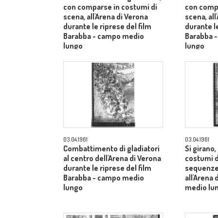
con comparse in costumi di
con compa
scena, all'Arena di Verona
scena, all
durante le riprese del film
durante le
Barabba - campo medio
Barabba 
lungo
lungo
03.04.1961
03.04.1961
Combattimento di gladiatori
Si girano
al centro dell'Arena di Verona
costumi d
durante le riprese del film
sequenze 
Barabba - campo medio
all'Arena
lungo
medio lu