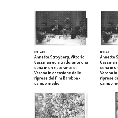
03.04.1961
03.04.1961
Annette Stroyberg, Vittorio
Annette S
Gassman ed altri durante una
Gassman e
cena in un ristorante di
cena in un
Verona in occasione delle
Verona in
riprese del film Barabba -
riprese de
campo medio
campo m