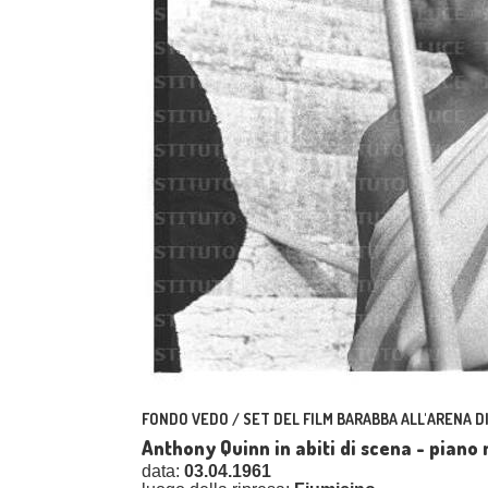
FONDO VEDO / SET DEL FILM BARABBA ALL'ARENA D
Anthony Quinn in abiti di scena - piano
data:
03.04.1961