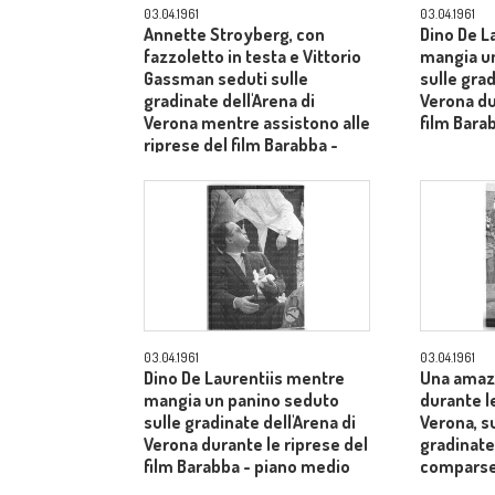
03.04.1961
03.04.1961
Annette Stroyberg, con
Dino De L
fazzoletto in testa e Vittorio
mangia u
Gassman seduti sulle
sulle grad
gradinate dell'Arena di
Verona du
Verona mentre assistono alle
film Bara
riprese del film Barabba -
piano medio
03.04.1961
03.04.1961
Dino De Laurentiis mentre
Una amaz
mangia un panino seduto
durante le
sulle gradinate dell'Arena di
Verona, s
Verona durante le riprese del
gradinate
film Barabba - piano medio
comparse