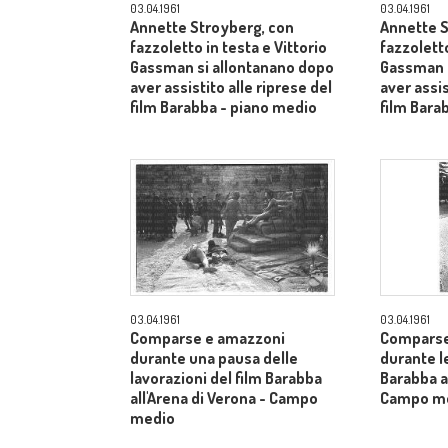
03.04.1961
03.04.1961
Annette Stroyberg, con
Annette S
fazzoletto in testa e Vittorio
fazzoletto
Gassman si allontanano dopo
Gassman s
aver assistito alle riprese del
aver assis
film Barabba - piano medio
film Bara
03.04.1961
03.04.1961
Comparse e amazzoni
Comparse
durante una pausa delle
durante le
lavorazioni del film Barabba
Barabba al
all'Arena di Verona - Campo
Campo m
medio