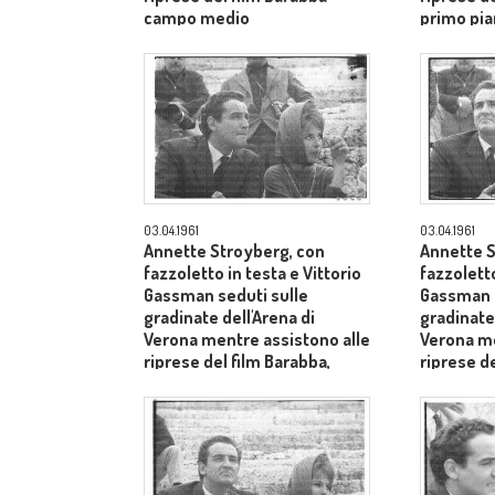
campo medio
primo pia
Aldo Tont
03.04.1961
03.04.1961
Annette Stroyberg, con
Annette S
fazzoletto in testa e Vittorio
fazzoletto
Gassman seduti sulle
Gassman s
gradinate dell'Arena di
gradinate 
Verona mentre assistono alle
Verona me
riprese del film Barabba,
riprese de
dietro il produttore Dino De
dietro il 
Laurentiis - medio primo
Laurentii
piano