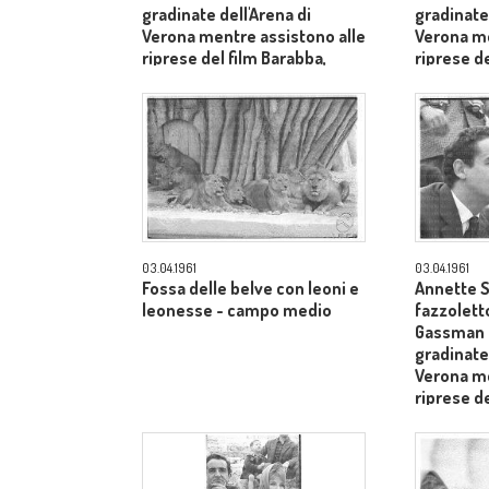
gradinate dell'Arena di
gradinate 
Verona mentre assistono alle
Verona me
riprese del film Barabba,
riprese de
dietro il produttore Dino De
dietro il 
Laurentiis - primo piano
Laurentii
03.04.1961
03.04.1961
Fossa delle belve con leoni e
Annette S
leonesse - campo medio
fazzoletto
Gassman s
gradinate 
Verona me
riprese de
dietro il 
Laurentii