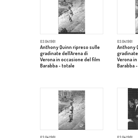
03.04.1961
03.04.1961
Anthony Quinn ripreso sulle
Anthony Q
gradinate dell'Arena di
gradinate 
Verona in occasione del film
Verona in
Barabba - totale
Barabba -
03.04.1961
03.04.1961