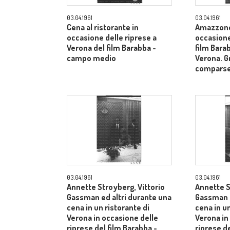
03.04.1961
03.04.1961
Cena al ristorante in
Amazzone 
occasione delle riprese a
occasione
Verona del film Barabba -
film Barab
campo medio
Verona. G
comparse
03.04.1961
03.04.1961
Annette Stroyberg, Vittorio
Annette S
Gassman ed altri durante una
Gassman e
cena in un ristorante di
cena in un
Verona in occasione delle
Verona in
riprese del film Barabba -
riprese de