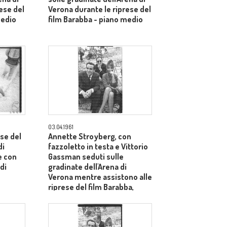
ese del
Verona durante le riprese del
medio
film Barabba - piano medio
03.04.1961
se del
Annette Stroyberg, con
di
fazzoletto in testa e Vittorio
e con
Gassman seduti sulle
di
gradinate dell'Arena di
Verona mentre assistono alle
riprese del film Barabba,
dietro il produttore Dino De
Laurentiis - totale