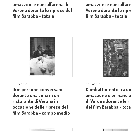
amazzoni e nani all'arena di
amazzoni e nani all'ar
Verona durante le riprese del
Verona durante le ripr
film Barabba - totale
film Barabba - totale
03.04.1961
03.04.1961
Due persone conversano
Combattimento tra u
durante una cena in un
amazzone e un nano al
ristorante di Verona in
di Verona durante le r
occasione delle riprese del
del film Barabba - tota
film Barabba - campo medio