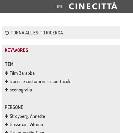
LOGIN
TORNA ALL'ESITO RICERCA
KEYWORDS
TEMI
Film Barabba
trucco e costumi nello spettacolo
scenografia
PERSONE
Stroyberg, Annette
Gassman, Vittorio
De Laurentiis, Dino