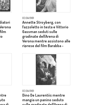
03.04.1961
iatori
Annette Stroyberg, con
 Verona
fazzoletto in testa e Vittorio
film
Gassman seduti sulle
io
gradinate dell'Arena di
Verona mentre assistono alle
riprese del film Barabba -
piano medio
03.04.1961
ntre
Dino De Laurentiis mentre
uto
mangia un panino seduto
ena di
sulle gradinate dell'Arena di