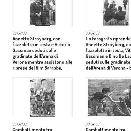
03.04.1961
03.04.1961
Annette Stroyberg, con
Un fotografo riprende
fazzoletto in testa e Vittorio
Annette Stroyberg, c
Gassman seduti sulle
fazzoletto in testa, Vi
gradinate dell'Arena di
Gassman e Dino De Lau
Verona mentre assistono alle
seduti sulle gradinate
riprese del film Barabba,
dell'Arena di Verona - 
dietro il produttore Dino De
Laurentiis - totale
03.04.1961
03.04.1961
Combattimento tra
Combattimento tra