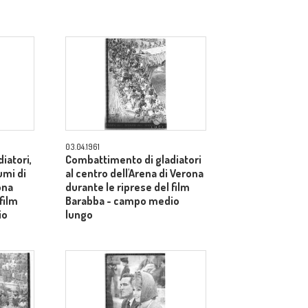
03.04.1961
iatori,
Combattimento di gladiatori
umi di
al centro dell'Arena di Verona
ona
durante le riprese del film
film
Barabba - campo medio
io
lungo