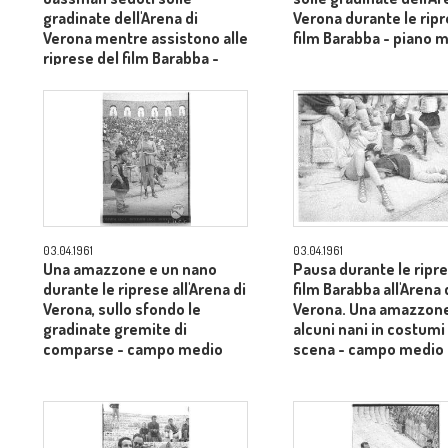
gradinate dell'Arena di
Verona durante le ripr
Verona mentre assistono alle
film Barabba - piano 
riprese del film Barabba -
piano medio
03.04.1961
03.04.1961
Una amazzone e un nano
Pausa durante le ripre
durante le riprese all'Arena di
film Barabba all'Arena 
Verona, sullo sfondo le
Verona. Una amazzon
gradinate gremite di
alcuni nani in costumi 
comparse - campo medio
scena - campo medio