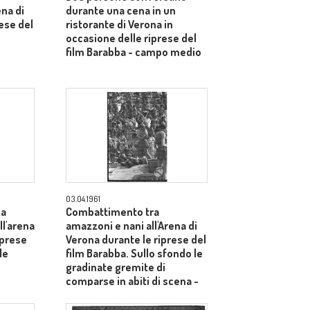
ena di
durante una cena in un
ese del
ristorante di Verona in
occasione delle riprese del
film Barabba - campo medio
03.04.1961
na
Combattimento tra
l'arena
amazzoni e nani all'Arena di
iprese
Verona durante le riprese del
le
film Barabba. Sullo sfondo le
gradinate gremite di
comparse in abiti di scena -
totale