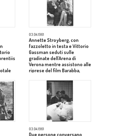
03.04.1961
Annette Stroyberg, con
on
fazzoletto in testa e Vittorio
ttorio
Gassman seduti sulle
rentiis
gradinate dell'Arena di
Verona mentre assistono alle
totale
riprese del film Barabba,
dietro il produttore Dino De
Laurentiis - totale
03.04.1961
Due persone conversano