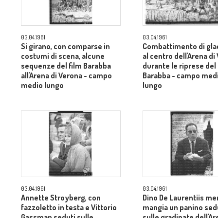
03.04.1961
03.04.1961
Si girano, con comparse in
Combattimento di glad
costumi di scena, alcune
al centro dell'Arena di
sequenze del film Barabba
durante le riprese del 
all'Arena di Verona - campo
Barabba - campo med
medio lungo
lungo
03.04.1961
03.04.1961
Annette Stroyberg, con
Dino De Laurentiis me
fazzoletto in testa e Vittorio
mangia un panino sed
Gassman seduti sulle
sulle gradinate dell'Ar