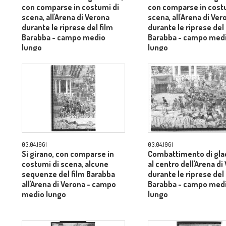
con comparse in costumi di
con comparse in cost
scena, all'Arena di Verona
scena, all'Arena di Ver
durante le riprese del film
durante le riprese del 
Barabba - campo medio
Barabba - campo med
lungo
lungo
03.04.1961
03.04.1961
Si girano, con comparse in
Combattimento di glad
costumi di scena, alcune
al centro dell'Arena di
sequenze del film Barabba
durante le riprese del 
all'Arena di Verona - campo
Barabba - campo med
medio lungo
lungo