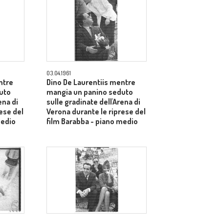
03.04.1961
ntre
Dino De Laurentiis mentre
uto
mangia un panino seduto
ena di
sulle gradinate dell'Arena di
ese del
Verona durante le riprese del
medio
film Barabba - piano medio