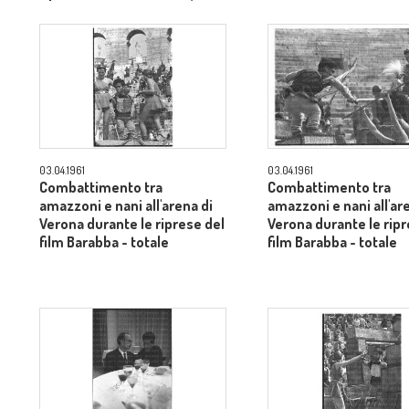
dietro il produttore Dino De
Laurentiis - totale
03.04.1961
03.04.1961
Combattimento tra
Combattimento tra
amazzoni e nani all'arena di
amazzoni e nani all'ar
Verona durante le riprese del
Verona durante le ripr
film Barabba - totale
film Barabba - totale