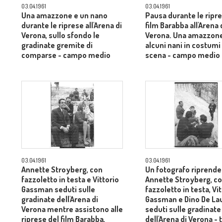
03.04.1961
03.04.1961
Una amazzone e un nano
Pausa durante le ripre
durante le riprese all'Arena di
film Barabba all'Arena 
Verona, sullo sfondo le
Verona. Una amazzon
gradinate gremite di
alcuni nani in costumi 
comparse - campo medio
scena - campo medio
03.04.1961
03.04.1961
Annette Stroyberg, con
Un fotografo riprende
fazzoletto in testa e Vittorio
Annette Stroyberg, c
Gassman seduti sulle
fazzoletto in testa, Vi
gradinate dell'Arena di
Gassman e Dino De Lau
Verona mentre assistono alle
seduti sulle gradinate
riprese del film Barabba,
dell'Arena di Verona - 