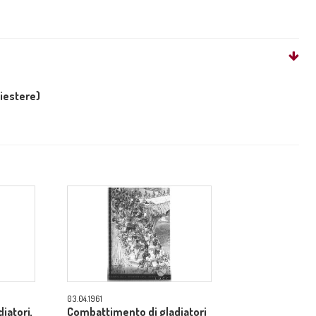
liestere)
03.04.1961
iatori,
Combattimento di gladiatori