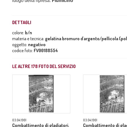
luogo della ripresa:
Fiumicino
DETTAGLI
colore:
b/n
materia e tecnica:
gelatina bromuro d'argento/pellicola (po
oggetto:
negativo
codice foto:
FV00188554
LE ALTRE
178
FOTO DEL SERVIZIO
03.04.1961
03.04.1961
Combattimento di gladiatori,
Combattimento di glad