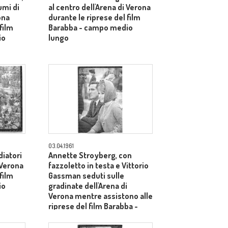
umi di
al centro dell'Arena di Verona
ona
durante le riprese del film
film
Barabba - campo medio
io
lungo
03.04.1961
iatori
Annette Stroyberg, con
 Verona
fazzoletto in testa e Vittorio
film
Gassman seduti sulle
io
gradinate dell'Arena di
Verona mentre assistono alle
riprese del film Barabba -
piano medio