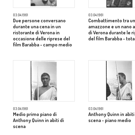
03.04.1961
03.04.1961
Due persone conversano
Combattimento tra u
durante una cena in un
amazzone e un nano al
ristorante di Verona in
di Verona durante le r
occasione delle riprese del
del film Barabba - tota
film Barabba - campo medio
03.04.1961
03.04.1961
Medio primo piano di
Anthony Quinn in abiti
Anthony Quinn in abiti di
scena - piano medio
scena