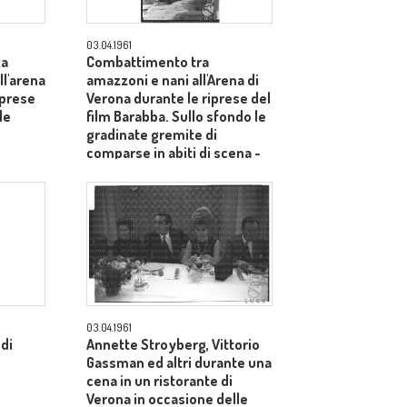
03.04.1961
na
Combattimento tra
l'arena
amazzoni e nani all'Arena di
iprese
Verona durante le riprese del
le
film Barabba. Sullo sfondo le
gradinate gremite di
comparse in abiti di scena -
totale
03.04.1961
 di
Annette Stroyberg, Vittorio
Gassman ed altri durante una
cena in un ristorante di
Verona in occasione delle