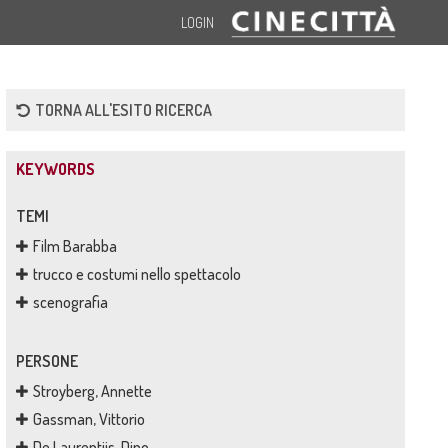
LOGIN
TORNA ALL'ESITO RICERCA
KEYWORDS
TEMI
Film Barabba
trucco e costumi nello spettacolo
scenografia
PERSONE
Stroyberg, Annette
Gassman, Vittorio
De Laurentiis, Dino