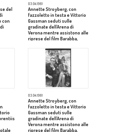
03.04.1961
se del
Annette Stroyberg, con
di
fazzoletto in testa e Vittorio
e con
Gassman seduti sulle
di
gradinate dell'Arena di
Verona mentre assistono alle
riprese del film Barabba,
dietro il produttore Dino De
Laurentiis - totale
03.04.1961
Annette Stroyberg, con
on
fazzoletto in testa e Vittorio
ttorio
Gassman seduti sulle
rentiis
gradinate dell'Arena di
Verona mentre assistono alle
totale
riprese del film Barabba,