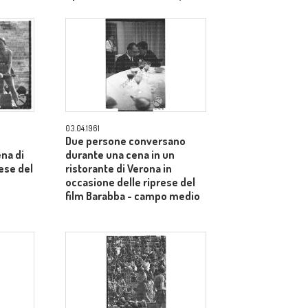
dietro il produttore Dino De
Laurentiis - totale
03.04.1961
Due persone conversano
ena di
durante una cena in un
ese del
ristorante di Verona in
occasione delle riprese del
film Barabba - campo medio