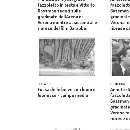
fazzoletto in testa e Vittorio
fazzoletto
Gassman seduti sulle
Gassman s
gradinate dell'Arena di
gradinate 
Verona mentre assistono alle
Verona me
riprese del film Barabba,
riprese de
dietro il produttore Dino De
dietro il 
Laurentiis - primo piano
Laurentii
03.04.1961
03.04.1961
Fossa delle belve con leoni e
Annette S
leonesse - campo medio
fazzoletto
Gassman s
gradinate 
Verona me
riprese de
dietro il 