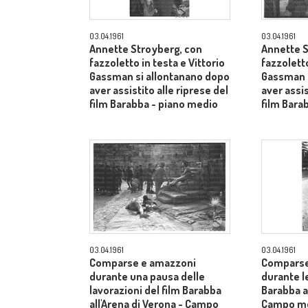
03.04.1961
03.04.1961
Annette Stroyberg, con
Annette S
fazzoletto in testa e Vittorio
fazzoletto
Gassman si allontanano dopo
Gassman s
aver assistito alle riprese del
aver assis
film Barabba - piano medio
film Bara
03.04.1961
03.04.1961
Comparse e amazzoni
Comparse
durante una pausa delle
durante le
lavorazioni del film Barabba
Barabba al
all'Arena di Verona - Campo
Campo m