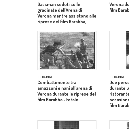
Gassman seduti sulle
Verona du
gradinate dell'Arena di
film Barab
Verona mentre assistono alle
riprese del film Barabba,
dietro il produttore Dino De
Laurentiis - totale
03.04.1961
03.04.1961
Combattimento tra
Due pers
amazzoni e nani all'arena di
durante u
Verona durante le riprese del
ristorante
film Barabba - totale
occasione
film Bara