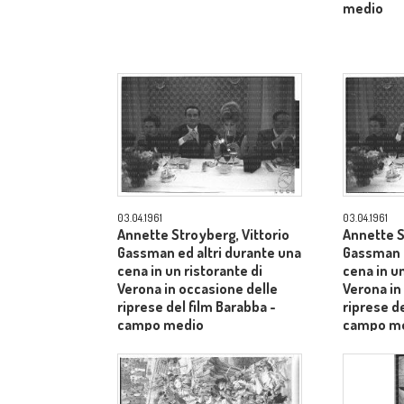
medio
03.04.1961
03.04.1961
Annette Stroyberg, Vittorio
Annette S
Gassman ed altri durante una
Gassman e
cena in un ristorante di
cena in un
Verona in occasione delle
Verona in
riprese del film Barabba -
riprese de
campo medio
campo m