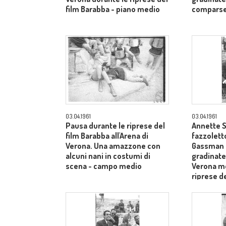
film Barabba - piano medio
comparse
03.04.1961
03.04.1961
Pausa durante le riprese del
Annette S
film Barabba all'Arena di
fazzoletto
Verona. Una amazzone con
Gassman s
alcuni nani in costumi di
gradinate 
scena - campo medio
Verona me
riprese de
dietro il 
Laurentiis