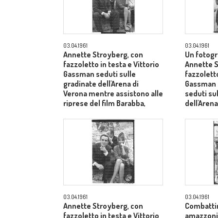
03.04.1961
03.04.1961
Annette Stroyberg, con
Un fotogr
fazzoletto in testa e Vittorio
Annette S
Gassman seduti sulle
fazzoletto
gradinate dell'Arena di
Gassman e
Verona mentre assistono alle
seduti su
riprese del film Barabba,
dell'Arena
dietro il produttore Dino De
Laurentiis - totale
03.04.1961
03.04.1961
Annette Stroyberg, con
Combatti
fazzoletto in testa e Vittorio
amazzoni e