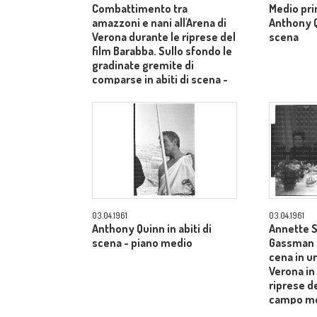
Combattimento tra
Medio pri
amazzoni e nani all'Arena di
Anthony Qu
Verona durante le riprese del
scena
film Barabba. Sullo sfondo le
gradinate gremite di
comparse in abiti di scena -
totale
03.04.1961
03.04.1961
Anthony Quinn in abiti di
Annette S
scena - piano medio
Gassman e
cena in un
Verona in
riprese de
campo m