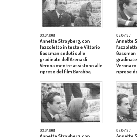
03.04.1961
03.04.1961
Annette Stroyberg, con
Annette S
fazzoletto in testa e Vittorio
fazzoletto
Gassman seduti sulle
Gassman s
gradinate dell'Arena di
gradinate 
Verona mentre assistono alle
Verona me
riprese del film Barabba,
riprese de
dietro il produttore Dino De
dietro il 
Laurentiis - piano medio
Laurentii
03.04.1961
03.04.1961
Annette Stroyberg, con
Annette S