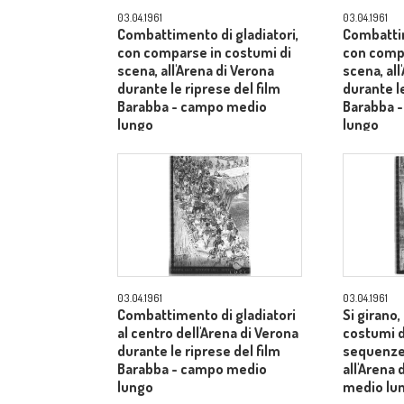
03.04.1961
03.04.1961
Combattimento di gladiatori,
Combattim
con comparse in costumi di
con compa
scena, all'Arena di Verona
scena, all
durante le riprese del film
durante le
Barabba - campo medio
Barabba 
lungo
lungo
03.04.1961
03.04.1961
Combattimento di gladiatori
Si girano
al centro dell'Arena di Verona
costumi d
durante le riprese del film
sequenze 
Barabba - campo medio
all'Arena
lungo
medio lu