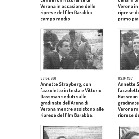
cena in un ristorante di
cena in un
Verona in occasione delle
Verona in
riprese del film Barabba -
riprese de
campo medio
primo pia
Aldo Tont
03.04.1961
03.04.1961
Annette Stroyberg, con
Annette S
fazzoletto in testa e Vittorio
fazzoletto
Gassman seduti sulle
Gassman s
gradinate dell'Arena di
gradinate 
Verona mentre assistono alle
Verona me
riprese del film Barabba,
riprese de
dietro il produttore Dino De
dietro il 
Laurentiis - medio primo
Laurentii
piano