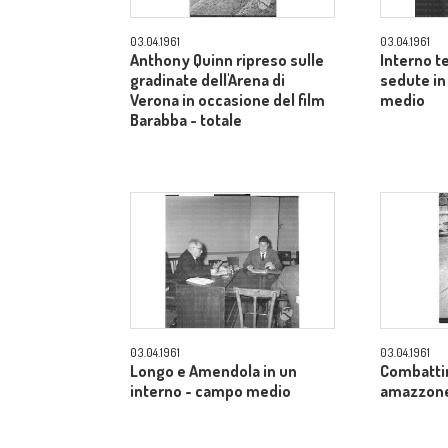
03.04.1961
03.04.1961
Anthony Quinn ripreso sulle
Interno t
gradinate dell'Arena di
sedute in
Verona in occasione del film
medio
Barabba - totale
03.04.1961
03.04.1961
Longo e Amendola in un
Combatti
interno - campo medio
amazzone 