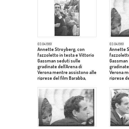
Laurentii
03.04.1961
03.04.1961
Annette Stroyberg, con
Annette S
fazzoletto in testa e Vittorio
fazzoletto
Gassman seduti sulle
Gassman s
gradinate dell'Arena di
gradinate 
Verona mentre assistono alle
Verona me
riprese del film Barabba,
riprese de
dietro il produttore Dino De
dietro il 
Laurentiis - piano medio
Laurentii