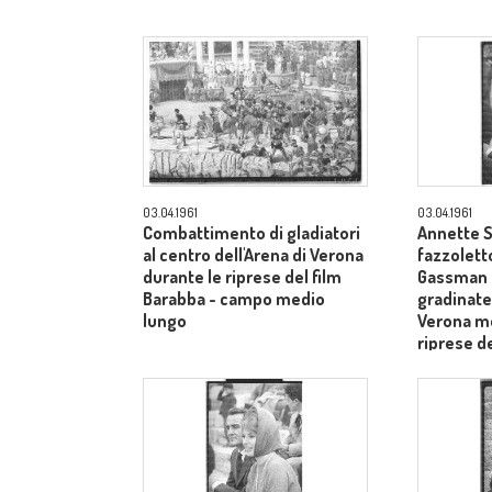
03.04.1961
03.04.1961
Combattimento di gladiatori
Annette S
al centro dell'Arena di Verona
fazzoletto
durante le riprese del film
Gassman s
Barabba - campo medio
gradinate 
lungo
Verona me
riprese de
piano me