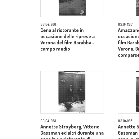
03.04.1961
03.04.1961
Cena al ristorante in
Amazzone 
occasione delle riprese a
occasione
Verona del film Barabba -
film Barab
campo medio
Verona. G
comparse
03.04.1961
03.04.1961
Annette Stroyberg, Vittorio
Annette S
Gassman ed altri durante una
Gassman e