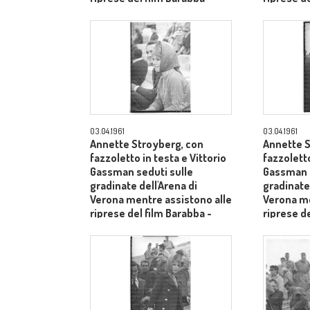
piano medio
piano me
03.04.1961
03.04.1961
Annette Stroyberg, con
Annette S
fazzoletto in testa e Vittorio
fazzoletto
Gassman seduti sulle
Gassman i
gradinate dell'Arena di
gradinate 
Verona mentre assistono alle
Verona me
riprese del film Barabba -
riprese de
piano medio
piano me