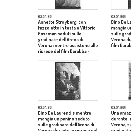
03.04.1961
03.04.1961
Annette Stroyberg, con
Dino De L
fazzoletto in testa e Vittorio
mangia u
Gassman seduti sulle
sulle grad
gradinate dell'Arena di
Verona du
Verona mentre assistono alle
film Bara
riprese del film Barabba -
piano medio
03.04.1961
03.04.1961
Dino De Laurentiis mentre
Una amaz
mangia un panino seduto
durante le
sulle gradinate dell'Arena di
Verona, s
Verona durante le riprese del
gradinate