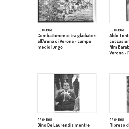
03.04.1961
03.04.1961
Combattimento tra gladiatori
Aldo Tonti
all'Arena di Verona - campo
coccasion
medio lungo
film Barab
Verona - 
03.04.1961
03.04.1961
Dino De Laurentiis mentre
Ripreso da