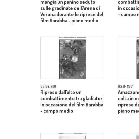
mangia un panino seduto
combattim
sulle gradinate dell'Arena di
in occasi
Verona durante le riprese del
- campo 
film Barabba - piano medio
03.04.1961
03.04.1961
Ripreso dall'alto un
Amazzone
combattimento tra gladiatori
colta in 
in occasione del film Barabba
riprese de
- campo medio
piano me