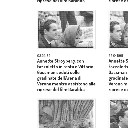
riprese del film Barabba,
riprese de
dietro il produttore Dino De
dietro il 
Laurentiis - piano medio
Laurentii
03.04.1961
03.04.1961
Annette Stroyberg, con
Annette S
fazzoletto in testa e Vittorio
fazzoletto
Gassman seduti sulle
Gassman s
gradinate dell'Arena di
gradinate 
Verona mentre assistono alle
Verona me
riprese del film Barabba,
riprese de
dietro il produttore Dino De
dietro il 
Laurentiis - primo piano
Laurentii