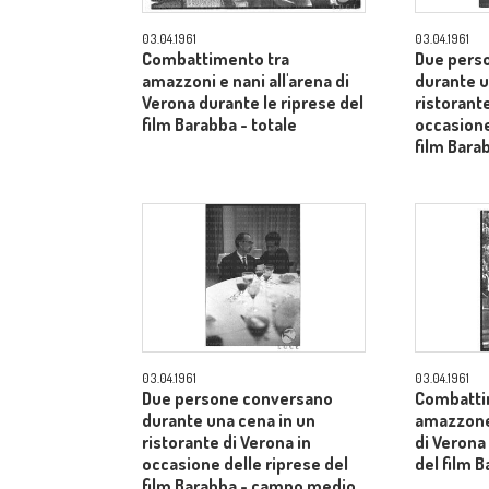
03.04.1961
03.04.1961
Combattimento tra
Due pers
amazzoni e nani all'arena di
durante u
Verona durante le riprese del
ristorante
film Barabba - totale
occasione
film Bara
03.04.1961
03.04.1961
Due persone conversano
Combatti
durante una cena in un
amazzone 
ristorante di Verona in
di Verona
occasione delle riprese del
del film B
film Barabba - campo medio