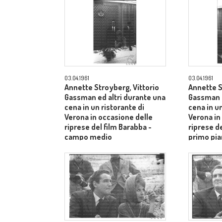
03.04.1961
03.04.1961
Annette Stroyberg, Vittorio
Annette S
Gassman ed altri durante una
Gassman e
cena in un ristorante di
cena in un
Verona in occasione delle
Verona in
riprese del film Barabba -
riprese de
campo medio
primo pia
Aldo Tont