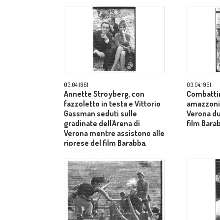
dietro il produttore Dino De
Laurentiis - totale
03.04.1961
03.04.1961
Annette Stroyberg, con
Combatti
fazzoletto in testa e Vittorio
amazzoni e
Gassman seduti sulle
Verona du
gradinate dell'Arena di
film Barab
Verona mentre assistono alle
riprese del film Barabba,
dietro il produttore Dino De
Laurentiis - totale