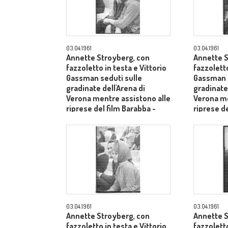
03.04.1961
03.04.1961
Annette Stroyberg, con
Annette S
fazzoletto in testa e Vittorio
fazzoletto
Gassman seduti sulle
Gassman s
gradinate dell'Arena di
gradinate 
Verona mentre assistono alle
Verona me
riprese del film Barabba -
riprese de
piano medio
piano me
03.04.1961
03.04.1961
Annette Stroyberg, con
Annette S
fazzoletto in testa e Vittorio
fazzoletto