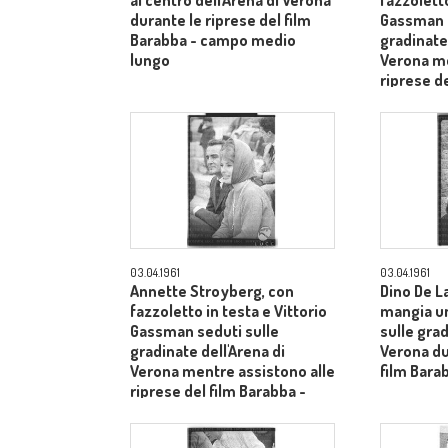
al centro dell'Arena di Verona
fazzoletto
durante le riprese del film
Gassman s
Barabba - campo medio
gradinate 
lungo
Verona me
riprese de
piano me
03.04.1961
03.04.1961
Annette Stroyberg, con
Dino De L
fazzoletto in testa e Vittorio
mangia u
Gassman seduti sulle
sulle grad
gradinate dell'Arena di
Verona du
Verona mentre assistono alle
film Bara
riprese del film Barabba -
piano medio