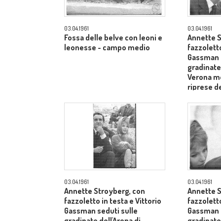
03.04.1961
03.04.1961
Fossa delle belve con leoni e
Annette S
leonesse - campo medio
fazzoletto
Gassman s
gradinate 
Verona me
riprese de
dietro il 
Laurentii
03.04.1961
03.04.1961
Annette Stroyberg, con
Annette S
fazzoletto in testa e Vittorio
fazzoletto
Gassman seduti sulle
Gassman s
gradinate dell'Arena di
gradinate 