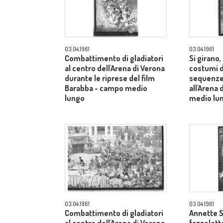
03.04.1961
03.04.1961
Combattimento di gladiatori
Si girano
al centro dell'Arena di Verona
costumi d
durante le riprese del film
sequenze 
Barabba - campo medio
all'Arena
lungo
medio lu
03.04.1961
03.04.1961
Combattimento di gladiatori
Annette S