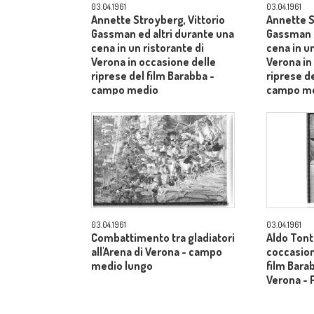
03.04.1961
03.04.1961
Annette Stroyberg, Vittorio
Annette S
Gassman ed altri durante una
Gassman e
cena in un ristorante di
cena in un
Verona in occasione delle
Verona in
riprese del film Barabba -
riprese de
campo medio
campo m
03.04.1961
03.04.1961
Combattimento tra gladiatori
Aldo Tonti
all'Arena di Verona - campo
coccasion
medio lungo
film Barab
Verona - 