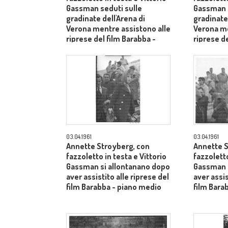
Gassman seduti sulle
Gassman i
gradinate dell'Arena di
gradinate 
Verona mentre assistono alle
Verona me
riprese del film Barabba -
riprese de
piano medio
piano me
03.04.1961
03.04.1961
Annette Stroyberg, con
Annette S
fazzoletto in testa e Vittorio
fazzoletto
Gassman si allontanano dopo
Gassman s
aver assistito alle riprese del
aver assis
film Barabba - piano medio
film Bara