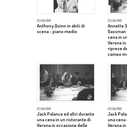
03.04.1961
03.04.1961
Anthony Quinn in abiti di
Annette S
scena - piano medio
Gassman e
cena in un
Verona in
riprese de
campo m
03.04.1961
03.04.1961
Jack Palance ed altri durante
Jack Pala
una cena in un ristorante di
una cena i
Verona in occasione delle
Verona in