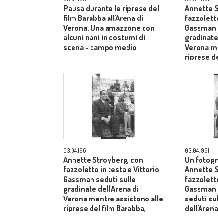
Pausa durante le riprese del
Annette S
film Barabba all'Arena di
fazzoletto
Verona. Una amazzone con
Gassman s
alcuni nani in costumi di
gradinate 
scena - campo medio
Verona me
riprese de
dietro il 
Laurentiis
03.04.1961
03.04.1961
Annette Stroyberg, con
Un fotogr
fazzoletto in testa e Vittorio
Annette S
Gassman seduti sulle
fazzoletto
gradinate dell'Arena di
Gassman e
Verona mentre assistono alle
seduti su
riprese del film Barabba,
dell'Arena