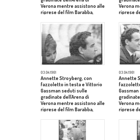
Verona mentre assistono alle
Verona me
riprese del film Barabba,
riprese de
dietro il produttore Dino De
dietro il 
Laurentiis - piano medio
Laurentii
03.04.1961
03.04.1961
Annette Stroyberg, con
Annette S
fazzoletto in testa e Vittorio
fazzoletto
Gassman seduti sulle
Gassman s
gradinate dell'Arena di
gradinate 
Verona mentre assistono alle
Verona me
riprese del film Barabba,
riprese de
dietro il produttore Dino De
medio pr
Laurentiis - primo piano