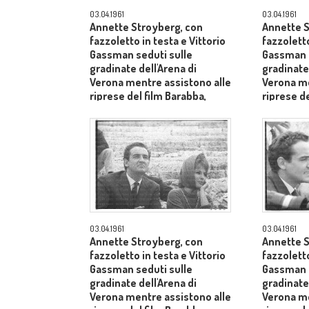
03.04.1961
03.04.1961
Annette Stroyberg, con
Annette S
fazzoletto in testa e Vittorio
fazzoletto
Gassman seduti sulle
Gassman s
gradinate dell'Arena di
gradinate 
Verona mentre assistono alle
Verona me
riprese del film Barabba,
riprese de
dietro il produttore Dino De
dietro il 
Laurentiis - medio primo
Laurentii
piano
03.04.1961
03.04.1961
Annette Stroyberg, con
Annette S
fazzoletto in testa e Vittorio
fazzoletto
Gassman seduti sulle
Gassman s
gradinate dell'Arena di
gradinate 
Verona mentre assistono alle
Verona me