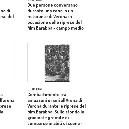
Due persone conversano
ena di
durante una cena in un
ese del
ristorante di Verona in
occasione delle riprese del
film Barabba - campo medio
03.04.1961
na
Combattimento tra
l'arena
amazzoni e nani all'Arena di
iprese
Verona durante le riprese del
le
film Barabba. Sullo sfondo le
gradinate gremite di
comparse in abiti di scena -