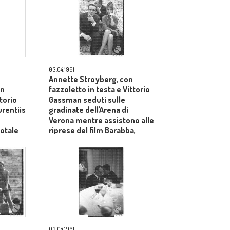
03.04.1961
Annette Stroyberg, con
on
fazzoletto in testa e Vittorio
ttorio
Gassman seduti sulle
rentiis
gradinate dell'Arena di
Verona mentre assistono alle
totale
riprese del film Barabba,
dietro il produttore Dino De
Laurentiis - totale
03.04.1961