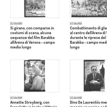
03.04.1961
03.04.1961
Si girano, con comparse in
Combattimento di glad
costumi di scena, alcune
al centro dell'Arena di
sequenze del film Barabba
durante le riprese del 
all'Arena di Verona - campo
Barabba - campo med
medio lungo
lungo
03.04.1961
03.04.1961
Annette Stroyberg, con
Dino De Laurentiis me