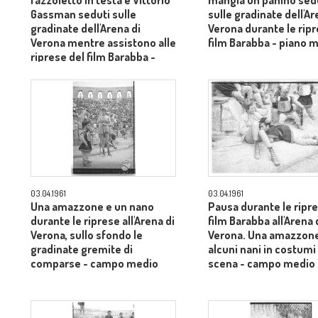
fazzoletto in testa e Vittorio
mangia un panino sed
Gassman seduti sulle
sulle gradinate dell'Ar
gradinate dell'Arena di
Verona durante le ripr
Verona mentre assistono alle
film Barabba - piano 
riprese del film Barabba -
piano medio
03.04.1961
03.04.1961
Una amazzone e un nano
Pausa durante le ripre
durante le riprese all'Arena di
film Barabba all'Arena 
Verona, sullo sfondo le
Verona. Una amazzon
gradinate gremite di
alcuni nani in costumi 
comparse - campo medio
scena - campo medio