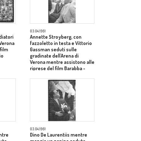
03.04.1961
iatori
Annette Stroyberg, con
 Verona
fazzoletto in testa e Vittorio
film
Gassman seduti sulle
io
gradinate dell'Arena di
Verona mentre assistono alle
riprese del film Barabba -
piano medio
03.04.1961
ntre
Dino De Laurentiis mentre