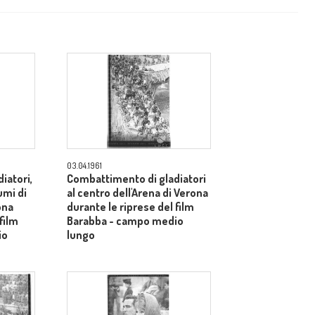
03.04.1961
iatori,
Combattimento di gladiatori
umi di
al centro dell'Arena di Verona
ona
durante le riprese del film
film
Barabba - campo medio
io
lungo