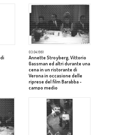
totale
03.04.1961
 di
Annette Stroyberg, Vittorio
Gassman ed altri durante una
cena in un ristorante di
Verona in occasione delle
riprese del film Barabba -
campo medio