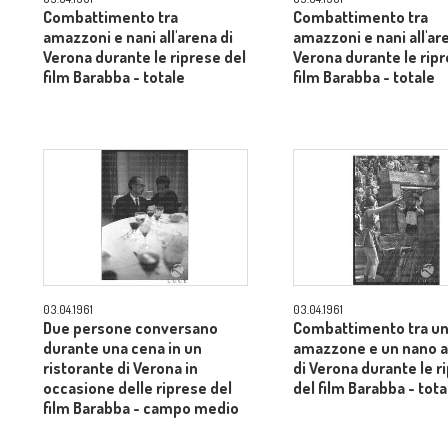
Combattimento tra
Combattimento tra
amazzoni e nani all'arena di
amazzoni e nani all'ar
Verona durante le riprese del
Verona durante le ripr
film Barabba - totale
film Barabba - totale
03.04.1961
03.04.1961
Due persone conversano
Combattimento tra u
durante una cena in un
amazzone e un nano al
ristorante di Verona in
di Verona durante le r
occasione delle riprese del
del film Barabba - tota
film Barabba - campo medio