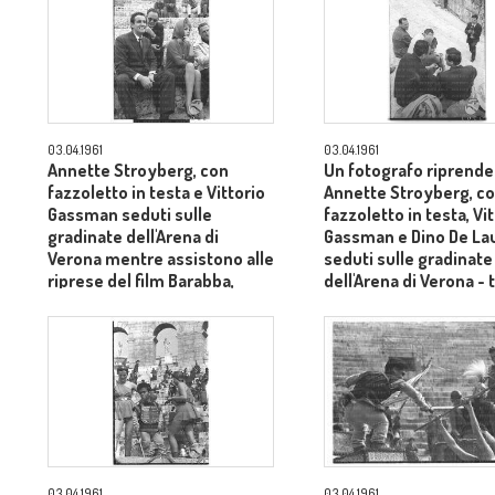
03.04.1961
03.04.1961
Annette Stroyberg, con
Un fotografo riprende
fazzoletto in testa e Vittorio
Annette Stroyberg, c
Gassman seduti sulle
fazzoletto in testa, Vi
gradinate dell'Arena di
Gassman e Dino De Lau
Verona mentre assistono alle
seduti sulle gradinate
riprese del film Barabba,
dell'Arena di Verona - 
dietro il produttore Dino De
Laurentiis - totale
03.04.1961
03.04.1961