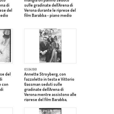
uto
mangia un panino seduto
ena di
sulle gradinate dell'Arena di
ese del
Verona durante le riprese del
medio
film Barabba - piano medio
03.04.1961
se del
Annette Stroyberg, con
di
fazzoletto in testa e Vittorio
e con
Gassman seduti sulle
di
gradinate dell'Arena di
Verona mentre assistono alle
riprese del film Barabba,
dietro il produttore Dino De
Laurentiis - totale