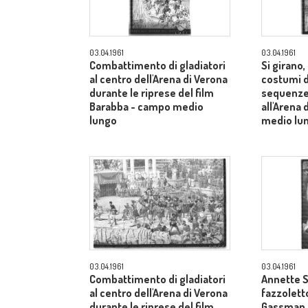
03.04.1961
03.04.1961
Combattimento di gladiatori
Si girano
al centro dell'Arena di Verona
costumi d
durante le riprese del film
sequenze 
Barabba - campo medio
all'Arena
lungo
medio lu
03.04.1961
03.04.1961
Combattimento di gladiatori
Annette S
al centro dell'Arena di Verona
fazzoletto
durante le riprese del film
Gassman s