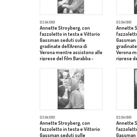
03.04.1961
03.04.1961
Annette Stroyberg, con
Annette S
fazzoletto in testa e Vittorio
fazzoletto
Gassman seduti sulle
Gassman s
gradinate dell'Arena di
gradinate 
Verona mentre assistono alle
Verona me
riprese del film Barabba -
riprese de
piano medio
piano me
03.04.1961
03.04.1961
Annette Stroyberg, con
Annette S
fazzoletto in testa e Vittorio
fazzoletto
Gassman seduti sulle
Gassman i