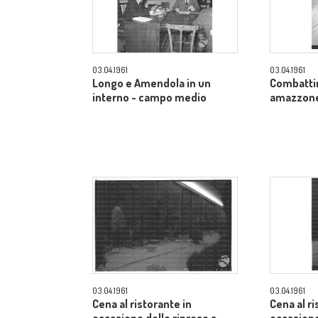
03.04.1961
03.04.1961
Longo e Amendola in un
Combatti
interno - campo medio
amazzone 
03.04.1961
03.04.1961
Cena al ristorante in
Cena al ri