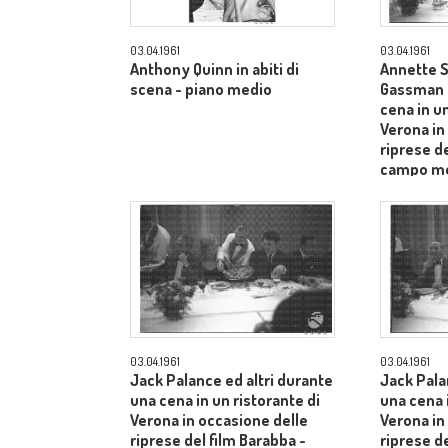
03.04.1961
03.04.1961
Anthony Quinn in abiti di
Annette S
scena - piano medio
Gassman e
cena in un
Verona in
riprese de
campo m
03.04.1961
03.04.1961
Jack Palance ed altri durante
Jack Pala
una cena in un ristorante di
una cena i
Verona in occasione delle
Verona in
riprese del film Barabba -
riprese de