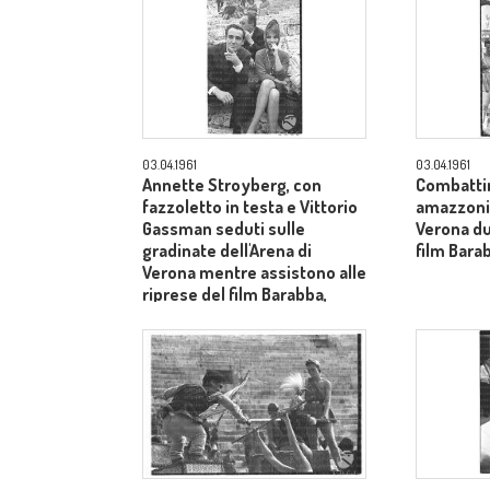
03.04.1961
03.04.1961
Annette Stroyberg, con
Combatti
fazzoletto in testa e Vittorio
amazzoni e
Gassman seduti sulle
Verona du
gradinate dell'Arena di
film Barab
Verona mentre assistono alle
riprese del film Barabba,
dietro il produttore Dino De
Laurentiis - totale