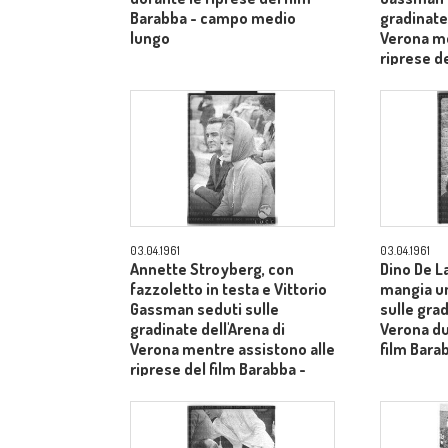
Barabba - campo medio
gradinate 
lungo
Verona me
riprese de
piano me
03.04.1961
03.04.1961
Annette Stroyberg, con
Dino De L
fazzoletto in testa e Vittorio
mangia u
Gassman seduti sulle
sulle grad
gradinate dell'Arena di
Verona du
Verona mentre assistono alle
film Bara
riprese del film Barabba -
piano medio