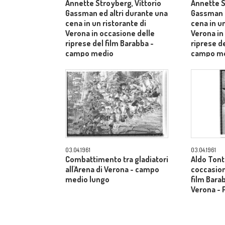
Annette Stroyberg, Vittorio
Annette S
Gassman ed altri durante una
Gassman e
cena in un ristorante di
cena in un
Verona in occasione delle
Verona in
riprese del film Barabba -
riprese de
campo medio
campo m
03.04.1961
03.04.1961
Combattimento tra gladiatori
Aldo Tonti
all'Arena di Verona - campo
coccasion
medio lungo
film Barab
Verona - 