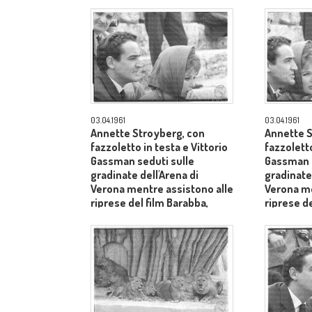
dietro il produttore Dino De
dietro il 
Laurentiis - piano medio
Laurentii
03.04.1961
03.04.1961
Annette Stroyberg, con
Annette S
fazzoletto in testa e Vittorio
fazzoletto
Gassman seduti sulle
Gassman s
gradinate dell'Arena di
gradinate 
Verona mentre assistono alle
Verona me
riprese del film Barabba,
riprese de
dietro il produttore Dino De
dietro il 
Laurentiis - primo piano
Laurentii