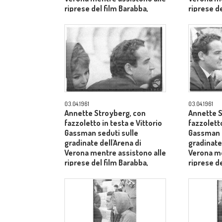
riprese del film Barabba,
riprese de
dietro il produttore Dino De
dietro il 
Laurentiis - piano medio
Laurentii
03.04.1961
03.04.1961
Annette Stroyberg, con
Annette S
fazzoletto in testa e Vittorio
fazzoletto
Gassman seduti sulle
Gassman s
gradinate dell'Arena di
gradinate 
Verona mentre assistono alle
Verona me
riprese del film Barabba,
riprese de
dietro il produttore Dino De
medio pr
Laurentiis - primo piano