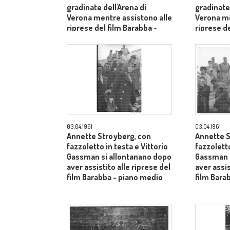
gradinate dell'Arena di
gradinate 
Verona mentre assistono alle
Verona me
riprese del film Barabba -
riprese de
piano medio
piano me
03.04.1961
03.04.1961
Annette Stroyberg, con
Annette S
fazzoletto in testa e Vittorio
fazzoletto
Gassman si allontanano dopo
Gassman s
aver assistito alle riprese del
aver assis
film Barabba - piano medio
film Bara