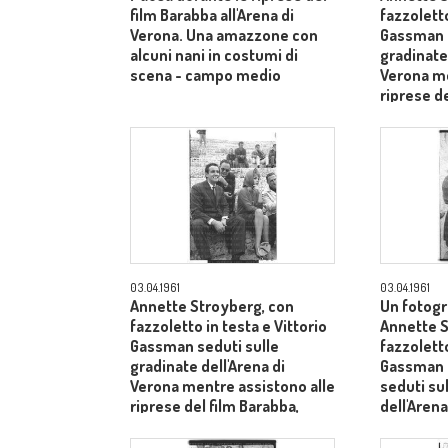
film Barabba all'Arena di
fazzoletto
Verona. Una amazzone con
Gassman s
alcuni nani in costumi di
gradinate 
scena - campo medio
Verona me
riprese de
dietro il 
Laurentiis
03.04.1961
03.04.1961
Annette Stroyberg, con
Un fotogr
fazzoletto in testa e Vittorio
Annette S
Gassman seduti sulle
fazzoletto
gradinate dell'Arena di
Gassman e
Verona mentre assistono alle
seduti su
riprese del film Barabba,
dell'Arena
dietro il produttore Dino De
Laurentiis - totale