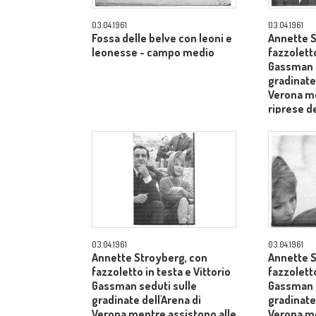
03.04.1961
03.04.1961
Fossa delle belve con leoni e
Annette S
leonesse - campo medio
fazzoletto
Gassman s
gradinate 
Verona me
riprese de
dietro il 
Laurentii
03.04.1961
03.04.1961
Annette Stroyberg, con
Annette S
fazzoletto in testa e Vittorio
fazzoletto
Gassman seduti sulle
Gassman s
gradinate dell'Arena di
gradinate 
Verona mentre assistono alle
Verona me