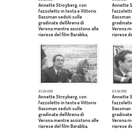
Annette Stroyberg, con
Annette S
fazzoletto in testa e Vittorio
fazzoletto
Gassman seduti sulle
Gassman s
gradinate dell'Arena di
gradinate 
Verona mentre assistono alle
Verona me
riprese del film Barabba,
riprese de
dietro il produttore Dino De
dietro il 
Laurentiis - medio primo
Laurentii
piano
03.04.1961
03.04.1961
Annette Stroyberg, con
Annette S
fazzoletto in testa e Vittorio
fazzoletto
Gassman seduti sulle
Gassman s
gradinate dell'Arena di
gradinate 
Verona mentre assistono alle
Verona me
riprese del film Barabba,
riprese de