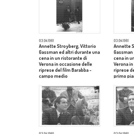
03.04.1961
03.04.1961
Annette Stroyberg, Vittorio
Annette S
Gassman ed altri durante una
Gassman e
cena in un ristorante di
cena in un
Verona in occasione delle
Verona in
riprese del film Barabba -
riprese de
campo medio
primo pia
Aldo Tont
03.04.1961
03.04.1961