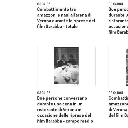
03.04.1961
03.04.1961
Combattimento tra
Due pers
amazzoni e nani all'arena di
durante u
Verona durante le riprese del
ristorante
film Barabba - totale
occasione
film Bara
03.04.1961
03.04.1961
Due persone conversano
Combatti
durante una cena in un
amazzone 
ristorante di Verona in
di Verona
occasione delle riprese del
del film B
film Barabba - campo medio