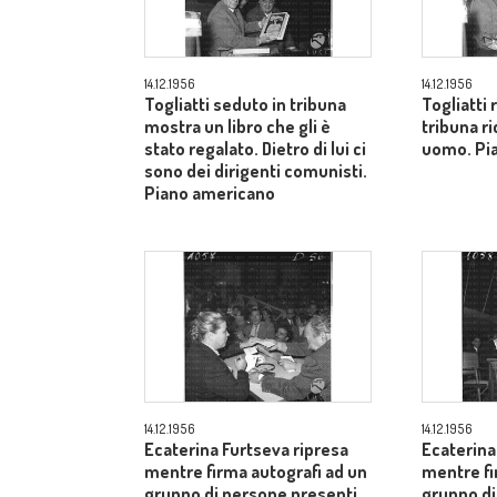
14.12.1956
14.12.1956
Togliatti seduto in tribuna
Togliatti
mostra un libro che gli è
tribuna ri
stato regalato. Dietro di lui ci
uomo. Pi
sono dei dirigenti comunisti.
Piano americano
14.12.1956
14.12.1956
Ecaterina Furtseva ripresa
Ecaterina
mentre firma autografi ad un
mentre fi
gruppo di persone presenti
gruppo di