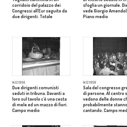
corridoio del palazzo dei
sfoglia un giornale. Di
Congressi all'Eur seguito da
vede Giorgio Amendol
due dirigenti. Totale
Piano medio
14.12.1956
14.12.1956
Due dirigenti comunisti
Sala del congresso gr
seduti in tribuna. Davanti a
di persone. Al centro s
loro sul tavolo c'è una cesta
vedono delle donne c
di mele ed un mazzo di fiori.
probabilmente stann
Campo medio
cantando. Campo med