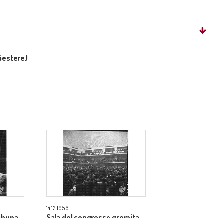
liestere)
14.12.1956
ribuna
Sala del congresso gremita