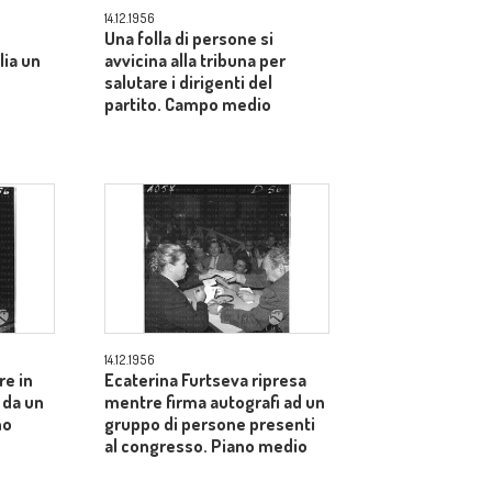
14.12.1956
Una folla di persone si
lia un
avvicina alla tribuna per
salutare i dirigenti del
partito. Campo medio
14.12.1956
re in
Ecaterina Furtseva ripresa
 da un
mentre firma autografi ad un
no
gruppo di persone presenti
al congresso. Piano medio