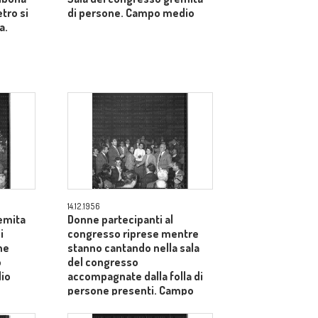
etro si
di persone. Campo medio
a.
14.12.1956
emita
Donne partecipanti al
i
congresso riprese mentre
he
stanno cantando nella sala
o
del congresso
io
accompagnate dalla folla di
persone presenti. Campo
medio