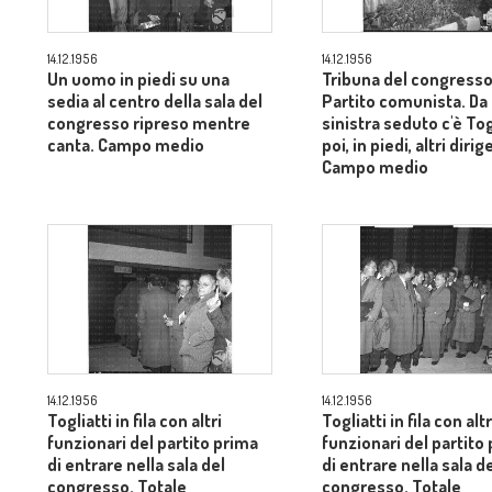
14.12.1956
14.12.1956
Un uomo in piedi su una
Tribuna del congresso
sedia al centro della sala del
Partito comunista. Da
congresso ripreso mentre
sinistra seduto c'è Tog
canta. Campo medio
poi, in piedi, altri dirig
Campo medio
14.12.1956
14.12.1956
Togliatti in fila con altri
Togliatti in fila con altr
funzionari del partito prima
funzionari del partito
di entrare nella sala del
di entrare nella sala d
congresso. Totale
congresso. Totale