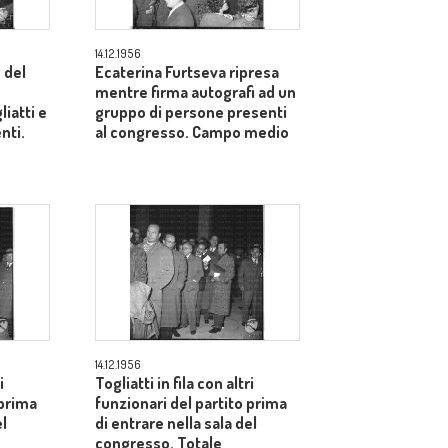
14.12.1956
 del
Ecaterina Furtseva ripresa
mentre firma autografi ad un
liatti e
gruppo di persone presenti
enti.
al congresso. Campo medio
14.12.1956
i
Togliatti in fila con altri
 prima
funzionari del partito prima
el
di entrare nella sala del
congresso. Totale