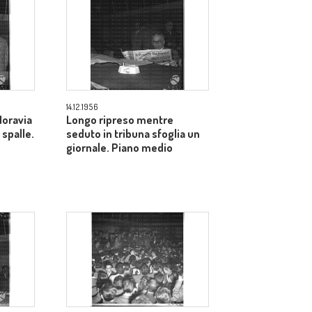
14.12.1956
Moravia
Longo ripreso mentre
 spalle.
seduto in tribuna sfoglia un
giornale. Piano medio