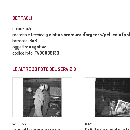
DETTAGLI
colore:
b/n
materia e tecnica:
gelatina bromuro d'argento/pellicola (po
formato:
6x6
oggetto:
negativo
codice foto:
FV00039130
LE ALTRE
33
FOTO DEL SERVIZIO
14.12.1956
14.12.1956
Togliatti cammina in un
Di Vittorio seduto in t