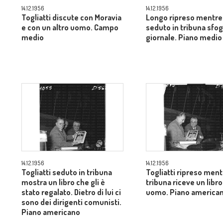
14.12.1956
14.12.1956
Togliatti discute con Moravia
Longo ripreso mentre
e con un altro uomo. Campo
seduto in tribuna sfog
medio
giornale. Piano medio
14.12.1956
14.12.1956
Togliatti seduto in tribuna
Togliatti ripreso ment
mostra un libro che gli è
tribuna riceve un libro
stato regalato. Dietro di lui ci
uomo. Piano america
sono dei dirigenti comunisti.
Piano americano