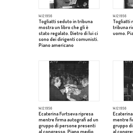
14.12.1956
14.12.1956
Togliatti seduto in tribuna
Togliatti
mostra un libro che gli è
tribuna ri
stato regalato. Dietro di lui ci
uomo. Pi
sono dei dirigenti comunisti.
Piano americano
14.12.1956
14.12.1956
Ecaterina Furtseva ripresa
Ecaterina
mentre firma autografi ad un
mentre fi
gruppo di persone presenti
gruppo di
al congresso. Piano medio
al congr