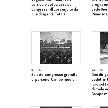
corridoio del palazzo dei
sfoglia un
Congressi all'Eur seguito da
vede Gior
due dirigenti. Totale
Piano me
14.12.1956
14.12.1956
Sala del congresso gremita
Due dirig
di persone. Campo medio
seduti in 
loro sul t
di mele ed
Campo m