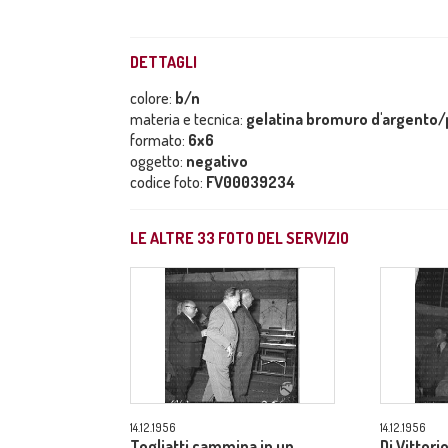
DETTAGLI
colore:
b/n
materia e tecnica:
gelatina bromuro d'argento/p
formato:
6x6
oggetto:
negativo
codice foto:
FV00039234
LE ALTRE
33
FOTO DEL SERVIZIO
14.12.1956
14.12.1956
Togliatti cammina in un
Di Vittori