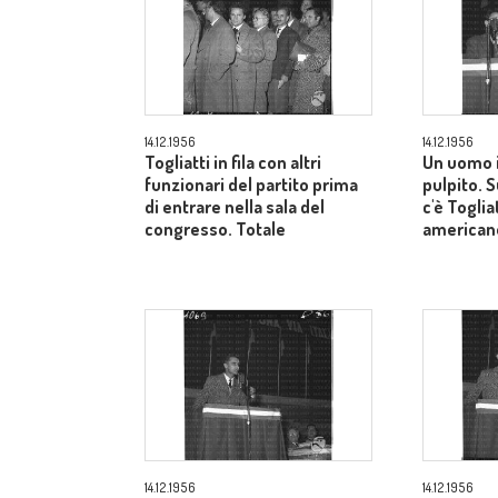
14.12.1956
14.12.1956
Togliatti in fila con altri
Un uomo i
funzionari del partito prima
pulpito. 
di entrare nella sala del
c'è Toglia
congresso. Totale
american
14.12.1956
14.12.1956