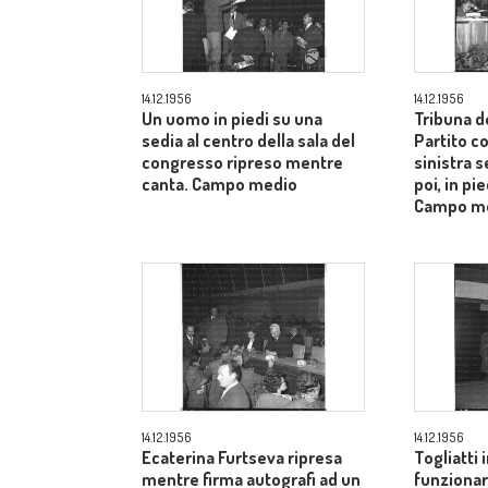
14.12.1956
14.12.1956
Un uomo in piedi su una
Tribuna d
sedia al centro della sala del
Partito c
congresso ripreso mentre
sinistra s
canta. Campo medio
poi, in pie
Campo m
14.12.1956
14.12.1956
Ecaterina Furtseva ripresa
Togliatti i
mentre firma autografi ad un
funzionar