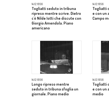
14.12.1956
14.12.1956
Togliatti seduto in tribuna
Togliatti
ripreso mentre scrive. Dietro
e con un a
c'è Nilde Iotti che discute con
Campo m
Giorgio Amendola. Piano
americano
14.12.1956
14.12.1956
Longo ripreso mentre
Togliatti
seduto in tribuna sfoglia un
e con un 
giornale. Piano medio
medio