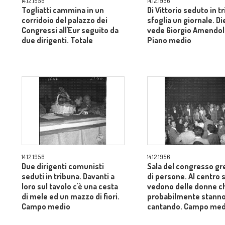
14.12.1956
14.12.1956
Togliatti cammina in un
Di Vittorio seduto in t
corridoio del palazzo dei
sfoglia un giornale. Di
Congressi all'Eur seguito da
vede Giorgio Amendol
due dirigenti. Totale
Piano medio
14.12.1956
14.12.1956
Due dirigenti comunisti
Sala del congresso gr
seduti in tribuna. Davanti a
di persone. Al centro s
loro sul tavolo c'è una cesta
vedono delle donne c
di mele ed un mazzo di fiori.
probabilmente stann
Campo medio
cantando. Campo med