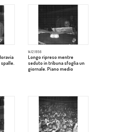
medio
14.12.1956
Moravia
Longo ripreso mentre
 spalle.
seduto in tribuna sfoglia un
giornale. Piano medio