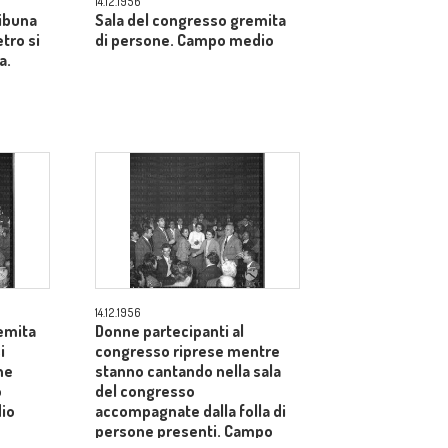
14.12.1956
ribuna
Sala del congresso gremita
etro si
di persone. Campo medio
a.
14.12.1956
emita
Donne partecipanti al
i
congresso riprese mentre
he
stanno cantando nella sala
o
del congresso
io
accompagnate dalla folla di
persone presenti. Campo