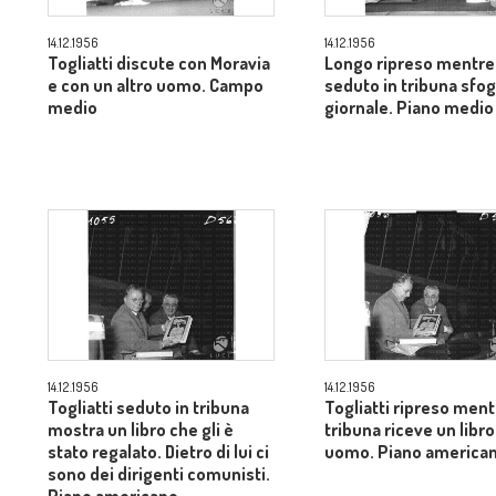
14.12.1956
14.12.1956
Togliatti discute con Moravia
Longo ripreso mentre
e con un altro uomo. Campo
seduto in tribuna sfog
medio
giornale. Piano medio
14.12.1956
14.12.1956
Togliatti seduto in tribuna
Togliatti ripreso ment
mostra un libro che gli è
tribuna riceve un libro
stato regalato. Dietro di lui ci
uomo. Piano america
sono dei dirigenti comunisti.