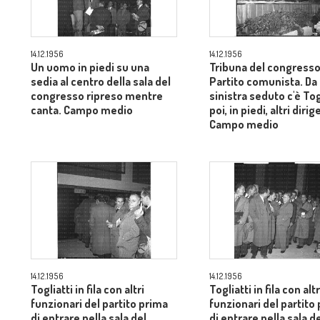
14.12.1956
14.12.1956
Un uomo in piedi su una
Tribuna del congresso
sedia al centro della sala del
Partito comunista. Da
congresso ripreso mentre
sinistra seduto c'è Tog
canta. Campo medio
poi, in piedi, altri dirig
Campo medio
14.12.1956
14.12.1956
Togliatti in fila con altri
Togliatti in fila con altr
funzionari del partito prima
funzionari del partito
di entrare nella sala del
di entrare nella sala d