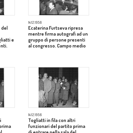
14.12.1956
 del
Ecaterina Furtseva ripresa
mentre firma autografi ad un
liatti e
gruppo di persone presenti
enti.
al congresso. Campo medio
14.12.1956
i
Togliatti in fila con altri
 prima
funzionari del partito prima
el
di entrare nella sala del