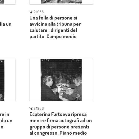
14.12.1956
Una folla di persone si
lia un
avvicina alla tribuna per
salutare i dirigenti del
partito. Campo medio
14.12.1956
re in
Ecaterina Furtseva ripresa
 da un
mentre firma autografi ad un
no
gruppo di persone presenti
al congresso. Piano medio