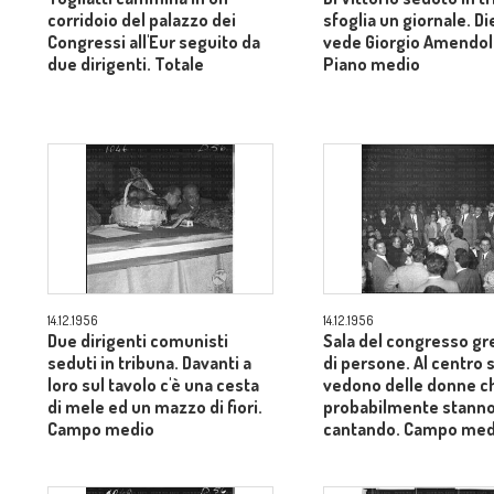
corridoio del palazzo dei
sfoglia un giornale. Di
Congressi all'Eur seguito da
vede Giorgio Amendol
due dirigenti. Totale
Piano medio
14.12.1956
14.12.1956
Due dirigenti comunisti
Sala del congresso gr
seduti in tribuna. Davanti a
di persone. Al centro s
loro sul tavolo c'è una cesta
vedono delle donne c
di mele ed un mazzo di fiori.
probabilmente stann
Campo medio
cantando. Campo med