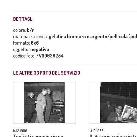
DETTAGLI
colore:
b/n
materia e tecnica:
gelatina bromuro d'argento/pellicola (po
formato:
6x6
oggetto:
negativo
codice foto:
FV00039254
LE ALTRE
33
FOTO DEL SERVIZIO
14.12.1956
14.12.1956
Togliatti cammina in un
Di Vittorio seduto in t