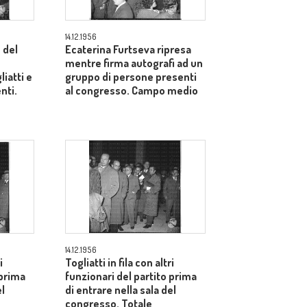
14.12.1956
 del
Ecaterina Furtseva ripresa
mentre firma autografi ad un
liatti e
gruppo di persone presenti
enti.
al congresso. Campo medio
14.12.1956
i
Togliatti in fila con altri
 prima
funzionari del partito prima
el
di entrare nella sala del
congresso. Totale