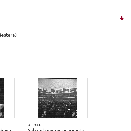
liestere)
14.12.1956
ribuna
Sala del congresso gremita