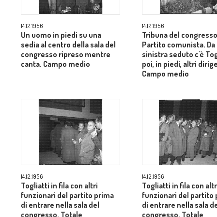
14.12.1956
14.12.1956
Un uomo in piedi su una
Tribuna del congresso
sedia al centro della sala del
Partito comunista. Da
congresso ripreso mentre
sinistra seduto c'è Tog
canta. Campo medio
poi, in piedi, altri dirig
Campo medio
14.12.1956
14.12.1956
Togliatti in fila con altri
Togliatti in fila con altr
funzionari del partito prima
funzionari del partito
di entrare nella sala del
di entrare nella sala d
congresso. Totale
congresso. Totale