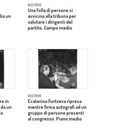
14.12.1956
Una folla di persone si
lia un
avvicina alla tribuna per
salutare i dirigenti del
partito. Campo medio
14.12.1956
re in
Ecaterina Furtseva ripresa
 da un
mentre firma autografi ad un
no
gruppo di persone presenti
al congresso. Piano medio