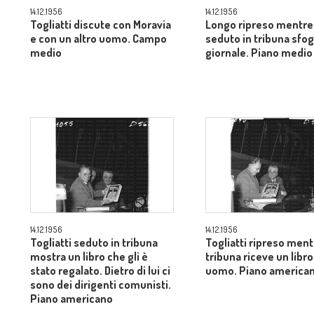
14.12.1956
14.12.1956
Togliatti discute con Moravia
Longo ripreso mentre
e con un altro uomo. Campo
seduto in tribuna sfog
medio
giornale. Piano medio
14.12.1956
14.12.1956
Togliatti seduto in tribuna
Togliatti ripreso ment
mostra un libro che gli è
tribuna riceve un libro
stato regalato. Dietro di lui ci
uomo. Piano america
sono dei dirigenti comunisti.
Piano americano