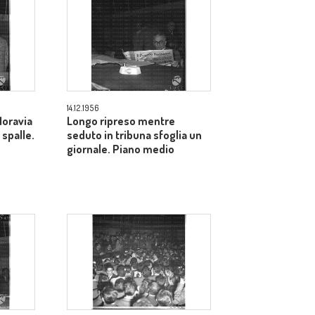
14.12.1956
Moravia
Longo ripreso mentre
 spalle.
seduto in tribuna sfoglia un
giornale. Piano medio