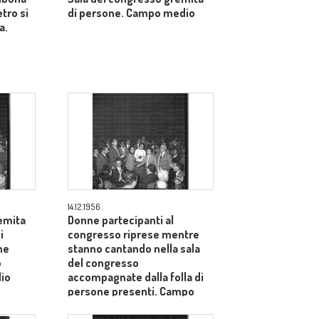
etro si
di persone. Campo medio
a.
14.12.1956
emita
Donne partecipanti al
i
congresso riprese mentre
he
stanno cantando nella sala
o
del congresso
io
accompagnate dalla folla di
persone presenti. Campo
medio