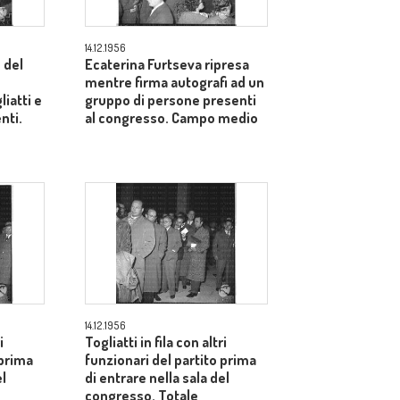
14.12.1956
 del
Ecaterina Furtseva ripresa
mentre firma autografi ad un
liatti e
gruppo di persone presenti
enti.
al congresso. Campo medio
14.12.1956
i
Togliatti in fila con altri
 prima
funzionari del partito prima
el
di entrare nella sala del
congresso. Totale