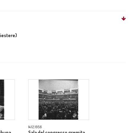
liestere)
14.12.1956
ribuna
Sala del congresso gremita