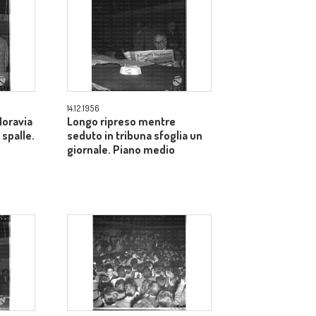
14.12.1956
Moravia
Longo ripreso mentre
 spalle.
seduto in tribuna sfoglia un
giornale. Piano medio