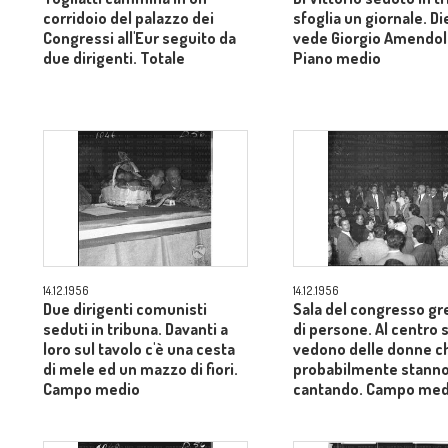
corridoio del palazzo dei
sfoglia un giornale. Di
Congressi all'Eur seguito da
vede Giorgio Amendol
due dirigenti. Totale
Piano medio
14.12.1956
14.12.1956
Due dirigenti comunisti
Sala del congresso gr
seduti in tribuna. Davanti a
di persone. Al centro s
loro sul tavolo c'è una cesta
vedono delle donne c
di mele ed un mazzo di fiori.
probabilmente stann
Campo medio
cantando. Campo med