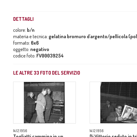
DETTAGLI
colore:
b/n
materia e tecnica:
gelatina bromuro d'argento/pellicola (po
formato:
6x6
oggetto:
negativo
codice foto:
FV00039254
LE ALTRE
33
FOTO DEL SERVIZIO
14.12.1956
14.12.1956
Togliatti cammina in un
Di Vittorio seduto in t