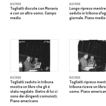
14.12.1956
14.12.1956
Togliatti discute con Moravia
Longo ripreso mentre
e con un altro uomo. Campo
seduto in tribuna sfog
medio
giornale. Piano medio
14.12.1956
14.12.1956
Togliatti seduto in tribuna
Togliatti ripreso ment
mostra un libro che gli è
tribuna riceve un libro
stato regalato. Dietro di lui ci
uomo. Piano america
sono dei dirigenti comunisti.
Piano americano