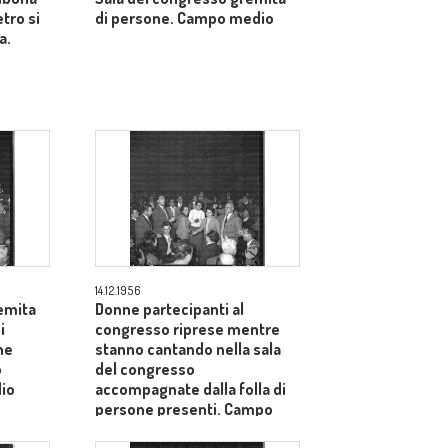
etro si
di persone. Campo medio
a.
14.12.1956
emita
Donne partecipanti al
i
congresso riprese mentre
he
stanno cantando nella sala
o
del congresso
io
accompagnate dalla folla di
persone presenti. Campo
medio