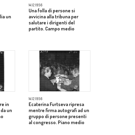
14.12.1956
Una folla di persone si
lia un
avvicina alla tribuna per
salutare i dirigenti del
partito. Campo medio
14.12.1956
re in
Ecaterina Furtseva ripresa
 da un
mentre firma autografi ad un
no
gruppo di persone presenti
al congresso. Piano medio