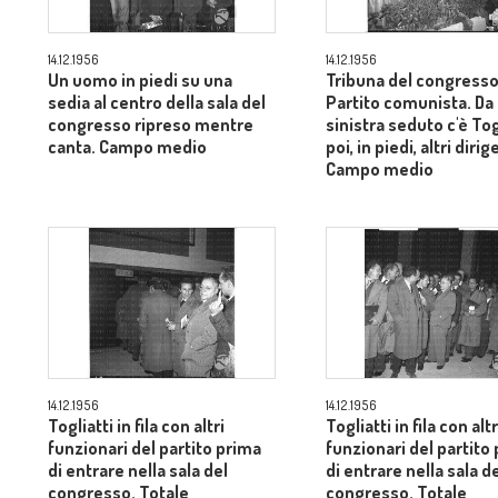
14.12.1956
14.12.1956
Un uomo in piedi su una
Tribuna del congresso
sedia al centro della sala del
Partito comunista. Da
congresso ripreso mentre
sinistra seduto c'è Tog
canta. Campo medio
poi, in piedi, altri dirig
Campo medio
14.12.1956
14.12.1956
Togliatti in fila con altri
Togliatti in fila con altr
funzionari del partito prima
funzionari del partito
di entrare nella sala del
di entrare nella sala d
congresso. Totale
congresso. Totale