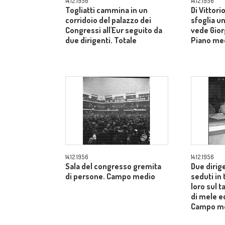
14.12.1956
14.12.1956
Togliatti cammina in un
Di Vittori
corridoio del palazzo dei
sfoglia un
Congressi all'Eur seguito da
vede Gior
due dirigenti. Totale
Piano me
14.12.1956
14.12.1956
Sala del congresso gremita
Due dirig
di persone. Campo medio
seduti in 
loro sul t
di mele ed
Campo m