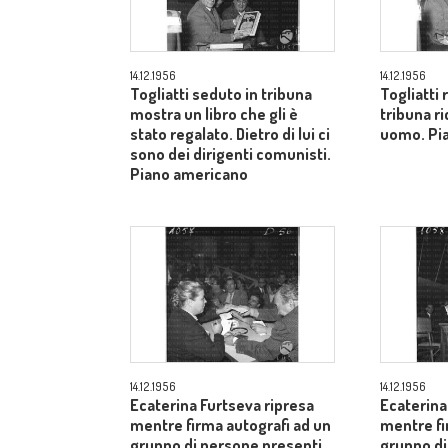
14.12.1956
14.12.1956
Togliatti seduto in tribuna
Togliatti
mostra un libro che gli è
tribuna ri
stato regalato. Dietro di lui ci
uomo. Pi
sono dei dirigenti comunisti.
Piano americano
14.12.1956
14.12.1956
Ecaterina Furtseva ripresa
Ecaterina
mentre firma autografi ad un
mentre fi
gruppo di persone presenti
gruppo di