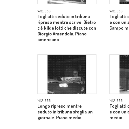
14.12.1956
14.12.1956
Togliatti seduto in tribuna
Togliatti
ripreso mentre scrive. Dietro
e con un a
c'è Nilde Iotti che discute con
Campo m
Giorgio Amendola. Piano
americano
14.12.1956
14.12.1956
Longo ripreso mentre
Togliatti
seduto in tribuna sfoglia un
e con un 
giornale. Piano medio
medio