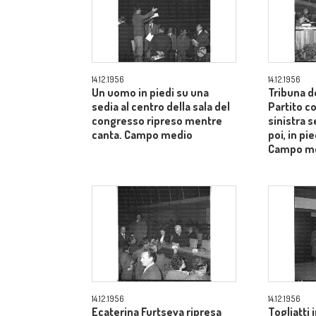
14.12.1956
14.12.1956
Un uomo in piedi su una
Tribuna d
sedia al centro della sala del
Partito c
congresso ripreso mentre
sinistra s
canta. Campo medio
poi, in pie
Campo m
14.12.1956
14.12.1956
Ecaterina Furtseva ripresa
Togliatti i