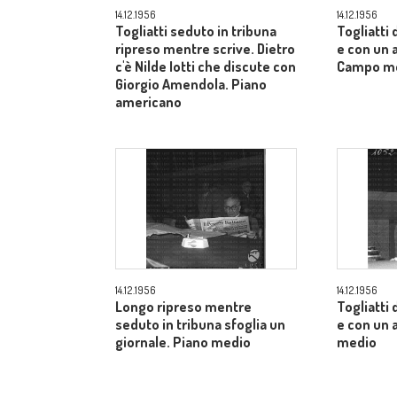
14.12.1956
14.12.1956
Togliatti seduto in tribuna
Togliatti
ripreso mentre scrive. Dietro
e con un a
c'è Nilde Iotti che discute con
Campo m
Giorgio Amendola. Piano
americano
14.12.1956
14.12.1956
Longo ripreso mentre
Togliatti
seduto in tribuna sfoglia un
e con un 
giornale. Piano medio
medio