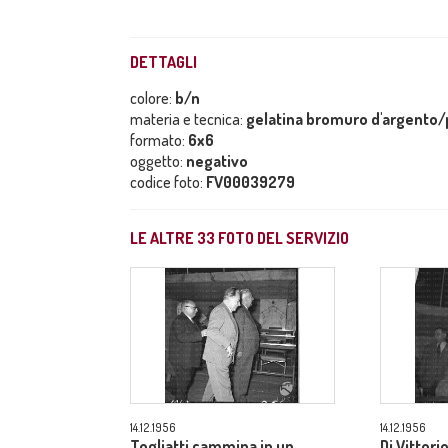
DETTAGLI
colore:
b/n
materia e tecnica:
gelatina bromuro d'argento/p
formato:
6x6
oggetto:
negativo
codice foto:
FV00039279
LE ALTRE
33
FOTO DEL SERVIZIO
14.12.1956
14.12.1956
Togliatti cammina in un
Di Vittori