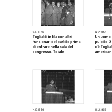
14.12.1956
14.12.1956
Togliatti in fila con altri
Un uomo i
funzionari del partito prima
pulpito. 
di entrare nella sala del
c'è Toglia
congresso. Totale
american
14.12.1956
14.12.1956