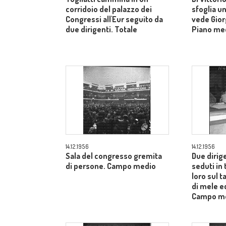
corridoio del palazzo dei
sfoglia un
Congressi all'Eur seguito da
vede Gior
due dirigenti. Totale
Piano me
14.12.1956
14.12.1956
Sala del congresso gremita
Due dirig
di persone. Campo medio
seduti in 
loro sul t
di mele ed
Campo m