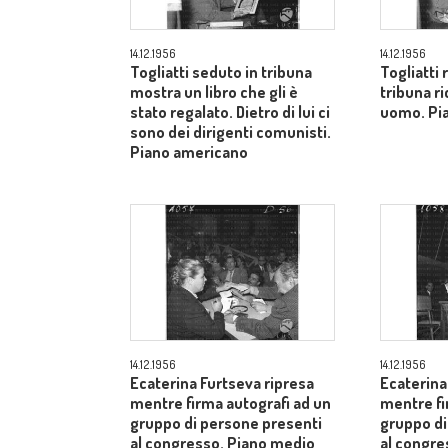
14.12.1956
14.12.1956
Togliatti seduto in tribuna
Togliatti
mostra un libro che gli è
tribuna ri
stato regalato. Dietro di lui ci
uomo. Pi
sono dei dirigenti comunisti.
Piano americano
14.12.1956
14.12.1956
Ecaterina Furtseva ripresa
Ecaterina
mentre firma autografi ad un
mentre fi
gruppo di persone presenti
gruppo di
al congresso. Piano medio
al congr