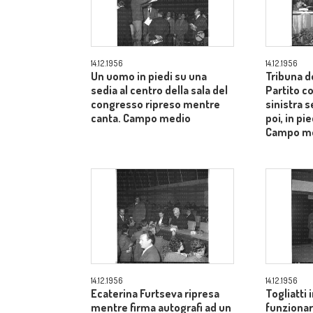
14.12.1956
14.12.1956
Un uomo in piedi su una
Tribuna d
sedia al centro della sala del
Partito c
congresso ripreso mentre
sinistra s
canta. Campo medio
poi, in pie
Campo m
14.12.1956
14.12.1956
Ecaterina Furtseva ripresa
Togliatti i
mentre firma autografi ad un
funzionar