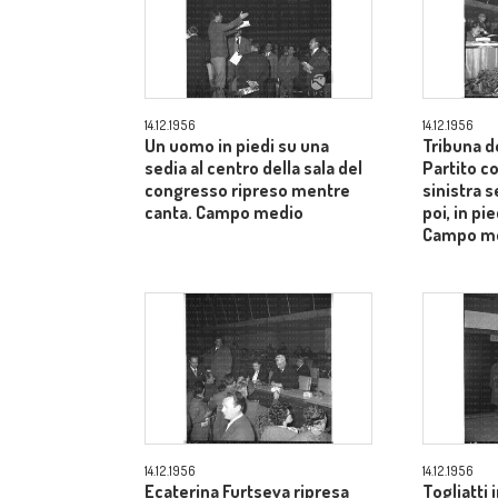
14.12.1956
14.12.1956
Un uomo in piedi su una
Tribuna d
sedia al centro della sala del
Partito c
congresso ripreso mentre
sinistra s
canta. Campo medio
poi, in pie
Campo m
14.12.1956
14.12.1956
Ecaterina Furtseva ripresa
Togliatti i