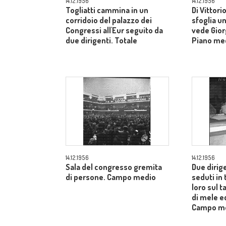
14.12.1956
14.12.1956
Togliatti cammina in un
Di Vittori
corridoio del palazzo dei
sfoglia un
Congressi all'Eur seguito da
vede Gior
due dirigenti. Totale
Piano me
14.12.1956
14.12.1956
Sala del congresso gremita
Due dirig
di persone. Campo medio
seduti in 
loro sul t
di mele ed
Campo m