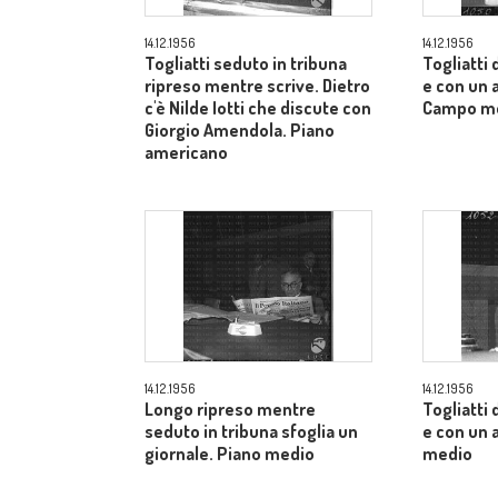
14.12.1956
14.12.1956
Togliatti seduto in tribuna
Togliatti
ripreso mentre scrive. Dietro
e con un a
c'è Nilde Iotti che discute con
Campo m
Giorgio Amendola. Piano
americano
14.12.1956
14.12.1956
Longo ripreso mentre
Togliatti
seduto in tribuna sfoglia un
e con un 
giornale. Piano medio
medio