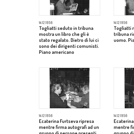
14.12.1956
14.12.1956
Togliatti seduto in tribuna
Togliatti
mostra un libro che gli è
tribuna ri
stato regalato. Dietro di lui ci
uomo. Pi
sono dei dirigenti comunisti.
Piano americano
14.12.1956
14.12.1956
Ecaterina Furtseva ripresa
Ecaterina
mentre firma autografi ad un
mentre fi
gruppo di persone presenti
gruppo di