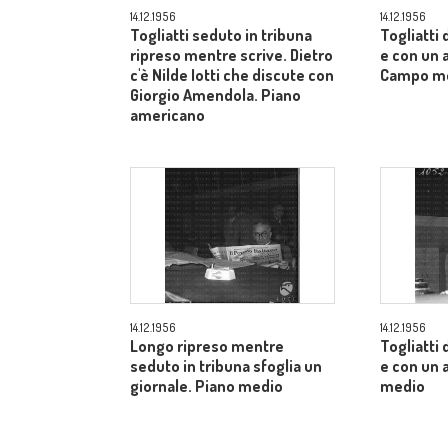
14.12.1956
14.12.1956
Togliatti seduto in tribuna
Togliatti
ripreso mentre scrive. Dietro
e con un a
c'è Nilde Iotti che discute con
Campo m
Giorgio Amendola. Piano
americano
14.12.1956
14.12.1956
Longo ripreso mentre
Togliatti
seduto in tribuna sfoglia un
e con un 
giornale. Piano medio
medio