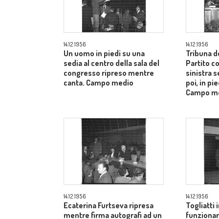
14.12.1956
14.12.1956
Un uomo in piedi su una
Tribuna d
sedia al centro della sala del
Partito c
congresso ripreso mentre
sinistra s
canta. Campo medio
poi, in pie
Campo m
14.12.1956
14.12.1956
Ecaterina Furtseva ripresa
Togliatti i
mentre firma autografi ad un
funzionar