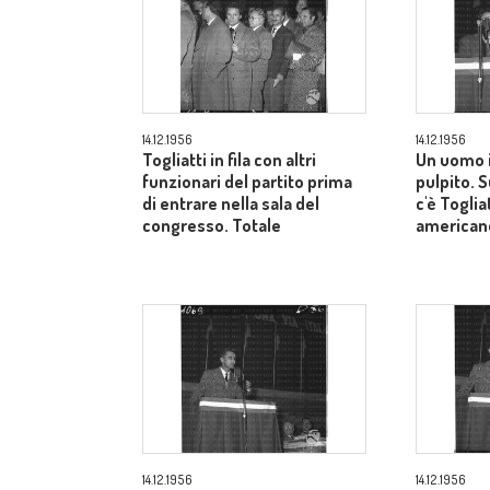
14.12.1956
14.12.1956
Togliatti in fila con altri
Un uomo i
funzionari del partito prima
pulpito. 
di entrare nella sala del
c'è Toglia
congresso. Totale
american
14.12.1956
14.12.1956