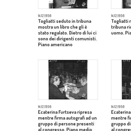
14.12.1956
14.12.1956
Togliatti seduto in tribuna
Togliatti
mostra un libro che gli è
tribuna ri
stato regalato. Dietro di lui ci
uomo. Pi
sono dei dirigenti comunisti.
Piano americano
14.12.1956
14.12.1956
Ecaterina Furtseva ripresa
Ecaterina
mentre firma autografi ad un
mentre fi
gruppo di persone presenti
gruppo di
al congresso. Piano medio
al congr