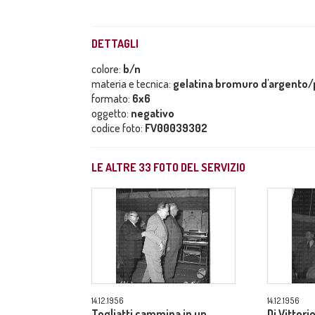
DETTAGLI
colore:
b/n
materia e tecnica:
gelatina bromuro d'argento/p
formato:
6x6
oggetto:
negativo
codice foto:
FV00039302
LE ALTRE
33
FOTO DEL SERVIZIO
14.12.1956
14.12.1956
Togliatti cammina in un
Di Vittori