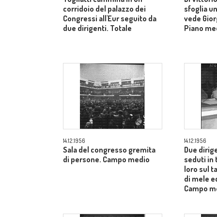
corridoio del palazzo dei
sfoglia un
Congressi all'Eur seguito da
vede Gior
due dirigenti. Totale
Piano me
14.12.1956
14.12.1956
Sala del congresso gremita
Due dirig
di persone. Campo medio
seduti in 
loro sul t
di mele ed
Campo m