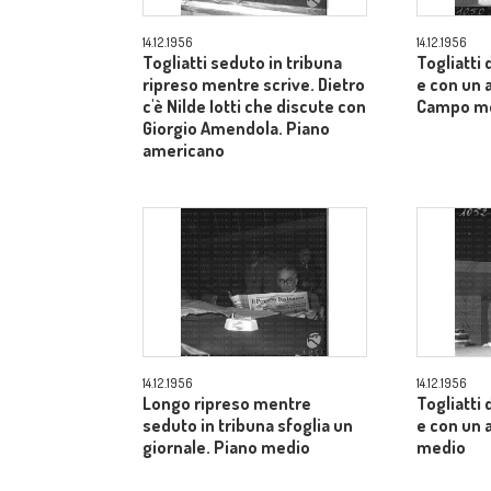
14.12.1956
14.12.1956
Togliatti seduto in tribuna
Togliatti
ripreso mentre scrive. Dietro
e con un a
c'è Nilde Iotti che discute con
Campo m
Giorgio Amendola. Piano
americano
14.12.1956
14.12.1956
Longo ripreso mentre
Togliatti
seduto in tribuna sfoglia un
e con un 
giornale. Piano medio
medio