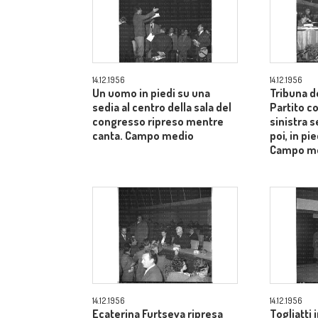
14.12.1956
14.12.1956
Un uomo in piedi su una
Tribuna d
sedia al centro della sala del
Partito c
congresso ripreso mentre
sinistra s
canta. Campo medio
poi, in pie
Campo m
14.12.1956
14.12.1956
Ecaterina Furtseva ripresa
Togliatti i