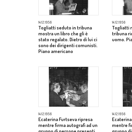
14.12.1956
14.12.1956
Togliatti seduto in tribuna
Togliatti
mostra un libro che gli è
tribuna ri
stato regalato. Dietro di lui ci
uomo. Pi
sono dei dirigenti comunisti.
Piano americano
14.12.1956
14.12.1956
Ecaterina Furtseva ripresa
Ecaterina
mentre firma autografi ad un
mentre fi
gruppo di persone presenti
gruppo di