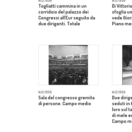
14.12.1956
14.12.1956
Togliatti cammina in un
Di Vittori
corridoio del palazzo dei
sfoglia un
Congressi all'Eur seguito da
vede Gior
due dirigenti. Totale
Piano me
14.12.1956
14.12.1956
Sala del congresso gremita
Due dirig
di persone. Campo medio
seduti in 
loro sul t
di mele ed
Campo m