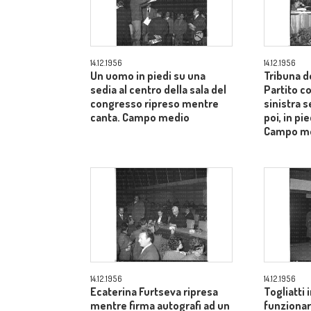
14.12.1956
14.12.1956
Un uomo in piedi su una
Tribuna d
sedia al centro della sala del
Partito c
congresso ripreso mentre
sinistra s
canta. Campo medio
poi, in pie
Campo m
14.12.1956
14.12.1956
Ecaterina Furtseva ripresa
Togliatti i
mentre firma autografi ad un
funzionar