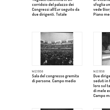
corridoio del palazzo dei
sfoglia un
Congressi all'Eur seguito da
vede Gior
due dirigenti. Totale
Piano me
14.12.1956
14.12.1956
Sala del congresso gremita
Due dirig
di persone. Campo medio
seduti in 
loro sul t
di mele ed
Campo m