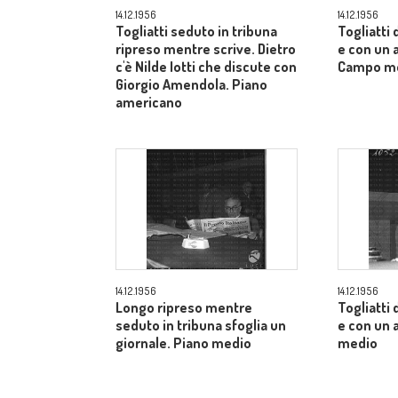
14.12.1956
14.12.1956
Togliatti seduto in tribuna
Togliatti
ripreso mentre scrive. Dietro
e con un a
c'è Nilde Iotti che discute con
Campo m
Giorgio Amendola. Piano
americano
14.12.1956
14.12.1956
Longo ripreso mentre
Togliatti
seduto in tribuna sfoglia un
e con un 
giornale. Piano medio
medio