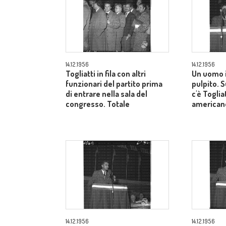
14.12.1956
14.12.1956
Togliatti in fila con altri
Un uomo i
funzionari del partito prima
pulpito. 
di entrare nella sala del
c'è Toglia
congresso. Totale
american
14.12.1956
14.12.1956