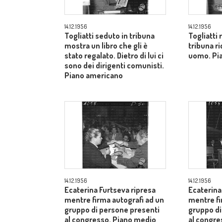
14.12.1956
14.12.1956
Togliatti seduto in tribuna
Togliatti
mostra un libro che gli è
tribuna ri
stato regalato. Dietro di lui ci
uomo. Pi
sono dei dirigenti comunisti.
Piano americano
14.12.1956
14.12.1956
Ecaterina Furtseva ripresa
Ecaterina
mentre firma autografi ad un
mentre fi
gruppo di persone presenti
gruppo di
al congresso. Piano medio
al congr