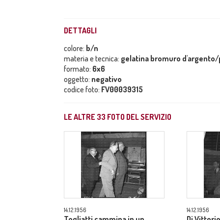
DETTAGLI
colore:
b/n
materia e tecnica:
gelatina bromuro d'argento/p
formato:
6x6
oggetto:
negativo
codice foto:
FV00039315
LE ALTRE
33
FOTO DEL SERVIZIO
14.12.1956
14.12.1956
Togliatti cammina in un
Di Vittori