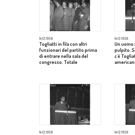
14.12.1956
14.12.1956
Togliatti in fila con altri
Un uomo i
funzionari del partito prima
pulpito. 
di entrare nella sala del
c'è Toglia
congresso. Totale
american
14.12.1956
14.12.1956