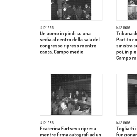
14.12.1956
14.12.1956
Un uomo in piedi su una
Tribuna d
sedia al centro della sala del
Partito c
congresso ripreso mentre
sinistra s
canta. Campo medio
poi, in pie
Campo m
14.12.1956
14.12.1956
Ecaterina Furtseva ripresa
Togliatti i
mentre firma autografi ad un
funzionar