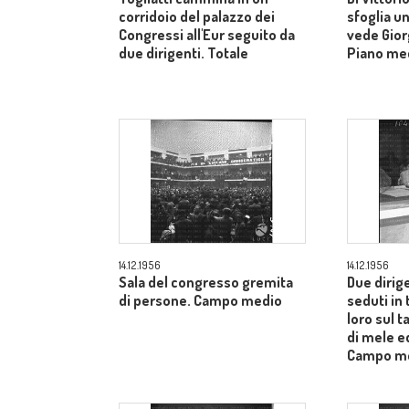
corridoio del palazzo dei
sfoglia un
Congressi all'Eur seguito da
vede Gior
due dirigenti. Totale
Piano me
14.12.1956
14.12.1956
Sala del congresso gremita
Due dirig
di persone. Campo medio
seduti in 
loro sul t
di mele ed
Campo m