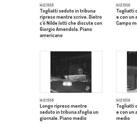
14.12.1956
14.12.1956
Togliatti seduto in tribuna
Togliatti
ripreso mentre scrive. Dietro
e con un a
c'è Nilde Iotti che discute con
Campo m
Giorgio Amendola. Piano
americano
14.12.1956
14.12.1956
Longo ripreso mentre
Togliatti
seduto in tribuna sfoglia un
e con un 
giornale. Piano medio
medio