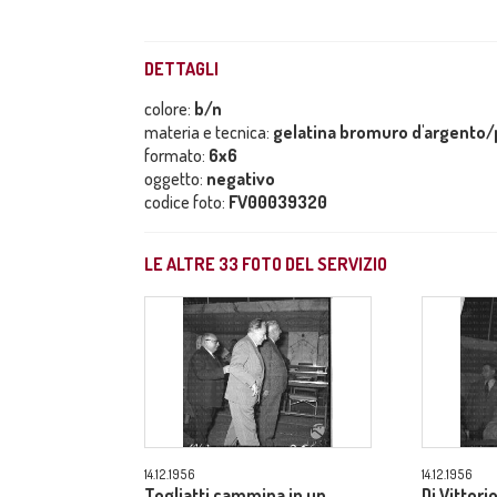
DETTAGLI
colore:
b/n
materia e tecnica:
gelatina bromuro d'argento/p
formato:
6x6
oggetto:
negativo
codice foto:
FV00039320
LE ALTRE
33
FOTO DEL SERVIZIO
14.12.1956
14.12.1956
Togliatti cammina in un
Di Vittori