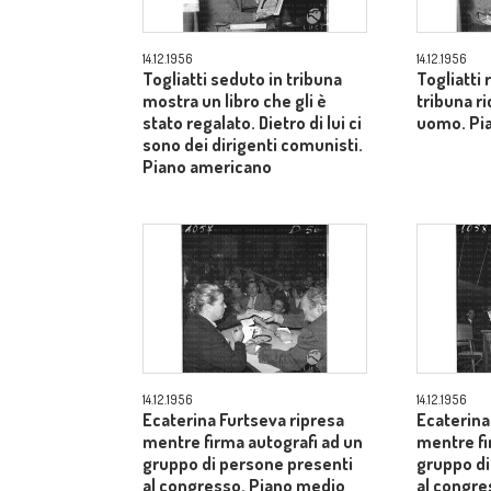
14.12.1956
14.12.1956
Togliatti seduto in tribuna
Togliatti
mostra un libro che gli è
tribuna ri
stato regalato. Dietro di lui ci
uomo. Pi
sono dei dirigenti comunisti.
Piano americano
14.12.1956
14.12.1956
Ecaterina Furtseva ripresa
Ecaterina
mentre firma autografi ad un
mentre fi
gruppo di persone presenti
gruppo di
al congresso. Piano medio
al congr