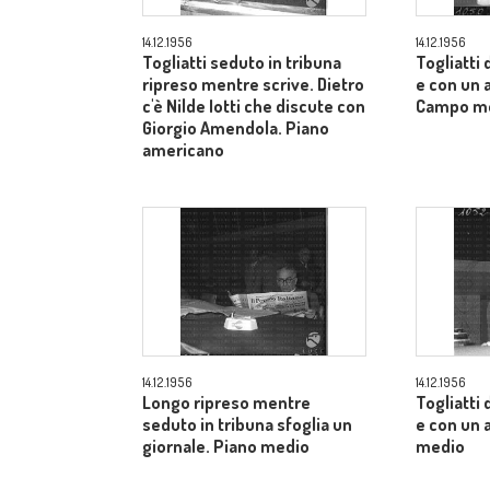
14.12.1956
14.12.1956
Togliatti seduto in tribuna
Togliatti
ripreso mentre scrive. Dietro
e con un a
c'è Nilde Iotti che discute con
Campo m
Giorgio Amendola. Piano
americano
14.12.1956
14.12.1956
Longo ripreso mentre
Togliatti
seduto in tribuna sfoglia un
e con un 
giornale. Piano medio
medio