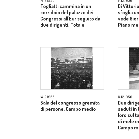
14.12.1956
14.12.1956
Togliatti cammina in un
Di Vittori
corridoio del palazzo dei
sfoglia un
Congressi all'Eur seguito da
vede Gior
due dirigenti. Totale
Piano me
14.12.1956
14.12.1956
Sala del congresso gremita
Due dirig
di persone. Campo medio
seduti in 
loro sul t
di mele ed
Campo m