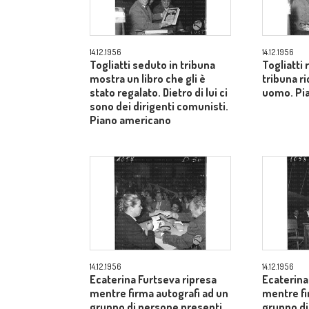
14.12.1956
14.12.1956
Togliatti seduto in tribuna
Togliatti
mostra un libro che gli è
tribuna ri
stato regalato. Dietro di lui ci
uomo. Pi
sono dei dirigenti comunisti.
Piano americano
14.12.1956
14.12.1956
Ecaterina Furtseva ripresa
Ecaterina
mentre firma autografi ad un
mentre fi
gruppo di persone presenti
gruppo di