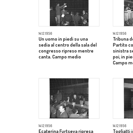
14.12.1956
14.12.1956
Un uomo in piedi su una
Tribuna d
sedia al centro della sala del
Partito c
congresso ripreso mentre
sinistra s
canta. Campo medio
poi, in pie
Campo m
14.12.1956
14.12.1956
Ecaterina Furtseva ripresa
Togliatti i