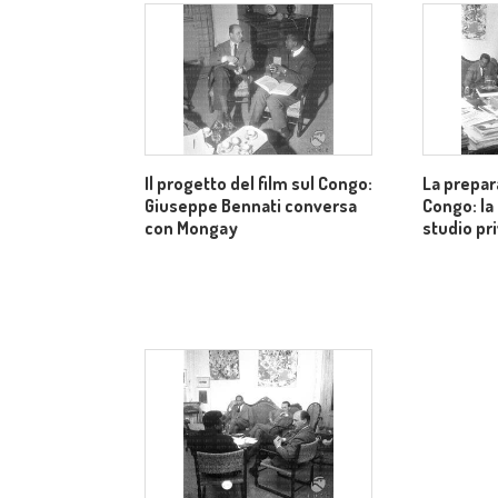
Il progetto del film sul Congo:
La prepar
Giuseppe Bennati conversa
Congo: la
con Mongay
studio pr