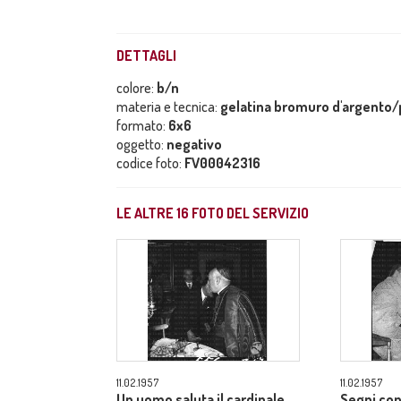
DETTAGLI
colore:
b/n
materia e tecnica:
gelatina bromuro d'argento/p
formato:
6x6
oggetto:
negativo
codice foto:
FV00042316
LE ALTRE
16
FOTO DEL SERVIZIO
11.02.1957
11.02.1957
Un uomo saluta il cardinale
Segni con