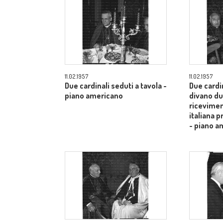
11.02.1957
11.02.1957
Due cardinali seduti a tavola -
Due cardi
piano americano
divano du
ricevimen
italiana 
- piano a