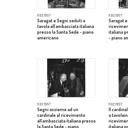
11.02.1957
11.02.1957
Saragat e Segni seduti a
Saragat e
tavola all'ambasciata italiana
ricevimen
presso la Santa Sede - piano
italiana 
americano
- piano a
11.02.1957
11.02.1957
Segni assieme ad un
Il cardina
cardinale al ricevimento
a tavolai
all'ambasciata italiana presso
ricevimen
la Santa Sede - piano
italiana 