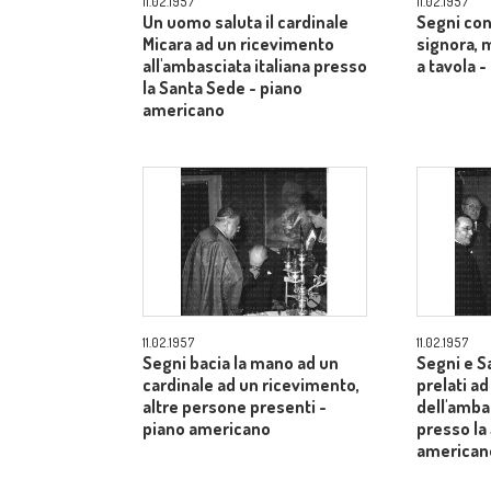
11.02.1957
11.02.1957
Un uomo saluta il cardinale
Segni con
Micara ad un ricevimento
signora, 
all'ambasciata italiana presso
a tavola 
la Santa Sede - piano
americano
11.02.1957
11.02.1957
Segni bacia la mano ad un
Segni e S
cardinale ad un ricevimento,
prelati a
altre persone presenti -
dell'ambas
piano americano
presso la
american