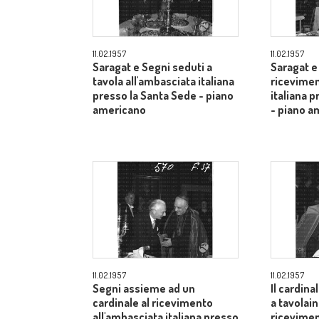
11.02.1957
11.02.1957
Saragat e Segni seduti a
Saragat e
tavola all'ambasciata italiana
ricevimen
presso la Santa Sede - piano
italiana 
americano
- piano a
11.02.1957
11.02.1957
Segni assieme ad un
Il cardina
cardinale al ricevimento
a tavolai
all'ambasciata italiana presso
ricevimen