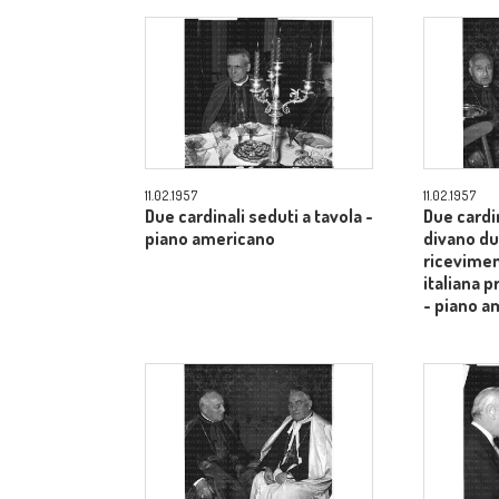
11.02.1957
11.02.1957
Due cardinali seduti a tavola -
Due cardi
piano americano
divano du
ricevimen
italiana 
- piano a