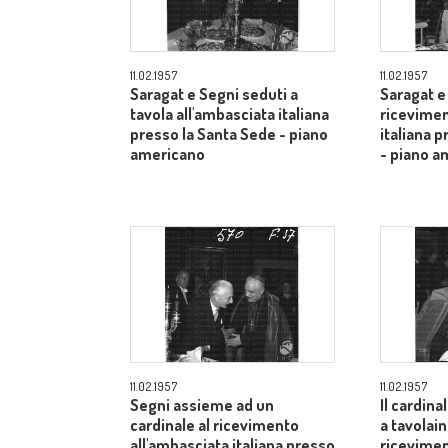
11.02.1957
11.02.1957
Saragat e Segni seduti a
Saragat e
tavola all'ambasciata italiana
ricevimen
presso la Santa Sede - piano
italiana 
americano
- piano a
11.02.1957
11.02.1957
Segni assieme ad un
Il cardina
cardinale al ricevimento
a tavolai
all'ambasciata italiana presso
ricevimen