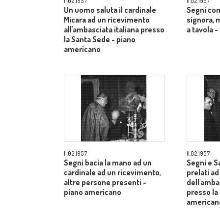
11.02.1957
11.02.1957
Un uomo saluta il cardinale
Segni con
Micara ad un ricevimento
signora, 
all'ambasciata italiana presso
a tavola 
la Santa Sede - piano
americano
11.02.1957
11.02.1957
Segni bacia la mano ad un
Segni e S
cardinale ad un ricevimento,
prelati a
altre persone presenti -
dell'ambas
piano americano
presso la
american