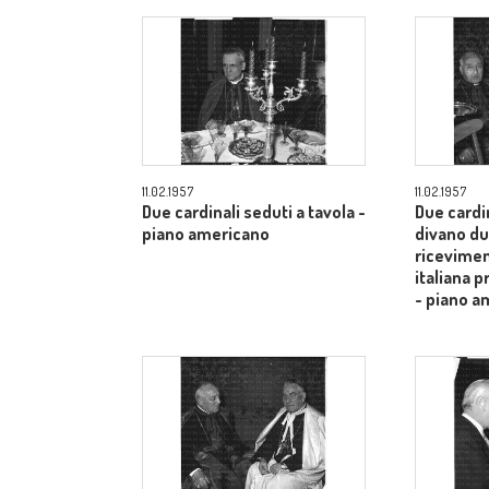
11.02.1957
11.02.1957
Due cardinali seduti a tavola -
Due cardi
piano americano
divano du
ricevimen
italiana 
- piano a