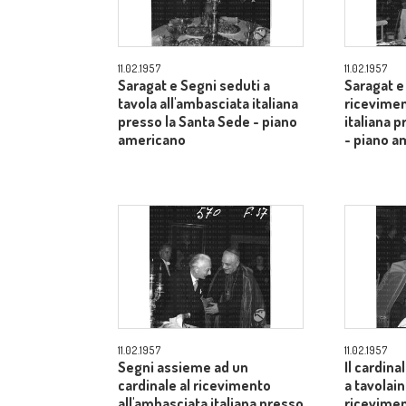
11.02.1957
11.02.1957
Saragat e Segni seduti a
Saragat e
tavola all'ambasciata italiana
ricevimen
presso la Santa Sede - piano
italiana 
americano
- piano a
11.02.1957
11.02.1957
Segni assieme ad un
Il cardina
cardinale al ricevimento
a tavolai
all'ambasciata italiana presso
ricevimen