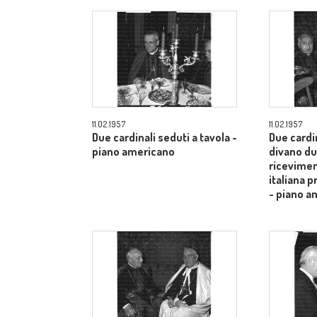
11.02.1957
11.02.1957
Due cardinali seduti a tavola -
Due cardi
piano americano
divano du
ricevimen
italiana 
- piano a