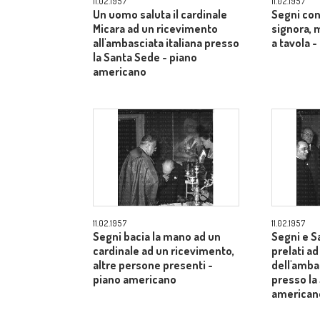
11.02.1957
11.02.1957
Un uomo saluta il cardinale
Segni con
Micara ad un ricevimento
signora, 
all'ambasciata italiana presso
a tavola 
la Santa Sede - piano
americano
11.02.1957
11.02.1957
Segni bacia la mano ad un
Segni e S
cardinale ad un ricevimento,
prelati a
altre persone presenti -
dell'ambas
piano americano
presso la
american