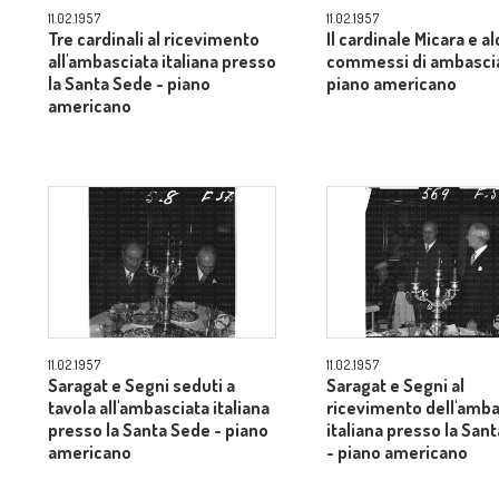
11.02.1957
11.02.1957
Tre cardinali al ricevimento
Il cardinale Micara e a
all'ambasciata italiana presso
commessi di ambascia
la Santa Sede - piano
piano americano
americano
11.02.1957
11.02.1957
Saragat e Segni seduti a
Saragat e Segni al
tavola all'ambasciata italiana
ricevimento dell'amba
presso la Santa Sede - piano
italiana presso la San
americano
- piano americano