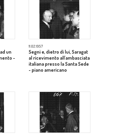
11.02.1957
 ad un
Segni e, dietro di lui, Saragat
imento -
al ricevimento all'ambasciata
italiana presso la Santa Sede
- piano americano