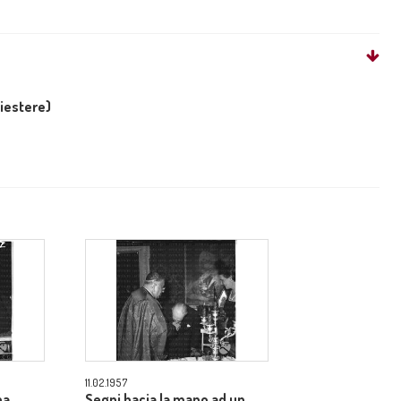
liestere)
11.02.1957
na
Segni bacia la mano ad un