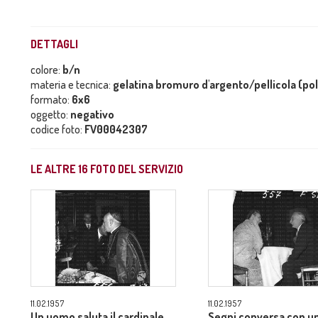
DETTAGLI
colore:
b/n
materia e tecnica:
gelatina bromuro d'argento/pellicola (po
formato:
6x6
oggetto:
negativo
codice foto:
FV00042307
LE ALTRE
16
FOTO DEL SERVIZIO
11.02.1957
11.02.1957
Un uomo saluta il cardinale
Segni conversa con u