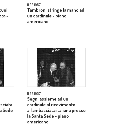
11.02.1957
lcuni
Tambroni stringe la mano ad
ta -
un cardinale - piano
americano
11.02.1957
Segni assieme ad un
sciata
cardinale al ricevimento
ta Sede
all'ambasciata italiana presso
la Santa Sede - piano
americano