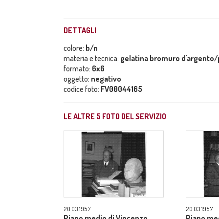
DETTAGLI
colore:
b/n
materia e tecnica:
gelatina bromuro d'argento/p
formato:
6x6
oggetto:
negativo
codice foto:
FV00044165
LE ALTRE
5
FOTO DEL SERVIZIO
20.03.1957
20.03.1957
Piano medio di Vincenzo
Piano med