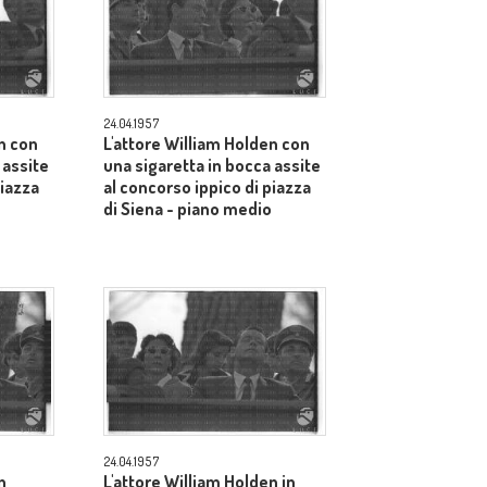
24.04.1957
n con
L'attore William Holden con
 assite
una sigaretta in bocca assite
piazza
al concorso ippico di piazza
di Siena - piano medio
24.04.1957
n
L'attore William Holden in