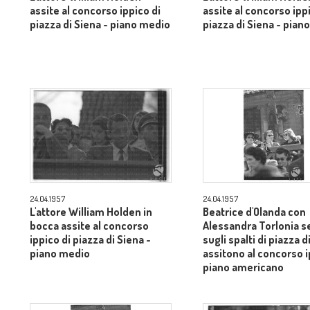
assite al concorso ippico di
assite al concorso ipp
piazza di Siena - piano medio
piazza di Siena - pian
24.04.1957
24.04.1957
L'attore William Holden in
Beatrice d'Olanda con
bocca assite al concorso
Alessandra Torlonia s
ippico di piazza di Siena -
sugli spalti di piazza d
piano medio
assitono al concorso i
piano americano