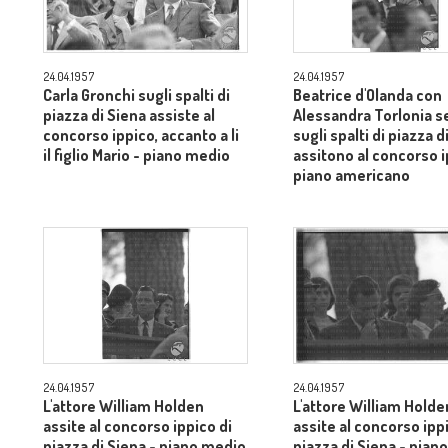
24.04.1957
24.04.1957
Carla Gronchi sugli spalti di
Beatrice d'Olanda con
piazza di Siena assiste al
Alessandra Torlonia s
concorso ippico, accanto a li
sugli spalti di piazza d
il figlio Mario - piano medio
assitono al concorso i
piano americano
24.04.1957
24.04.1957
L'attore William Holden
L'attore William Holde
assite al concorso ippico di
assite al concorso ipp
piazza di Siena - piano medio
piazza di Siena - pian