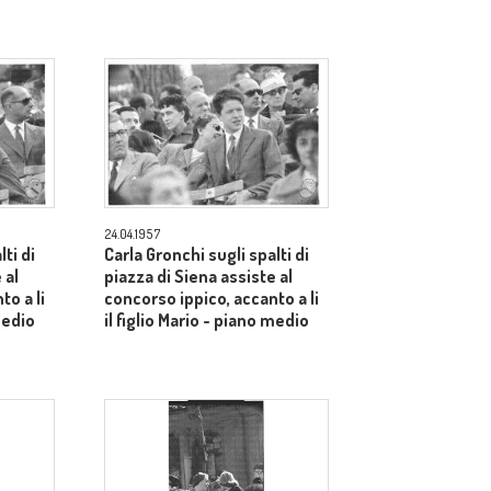
24.04.1957
ti di
Carla Gronchi sugli spalti di
 al
piazza di Siena assiste al
to a li
concorso ippico, accanto a li
medio
il figlio Mario - piano medio