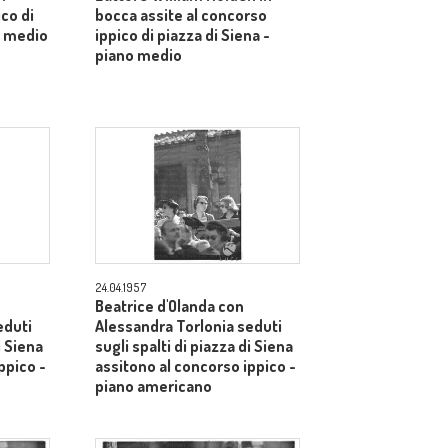
ico di
bocca assite al concorso
o medio
ippico di piazza di Siena -
piano medio
24.04.1957
Beatrice d'Olanda con
eduti
Alessandra Torlonia seduti
i Siena
sugli spalti di piazza di Siena
ppico -
assitono al concorso ippico -
piano americano