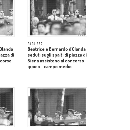
24.04.1957
'Olanda
Beatrice e Bernardo d'Olanda
iazza di
seduti sugli spalti di piazza di
ncorso
Siena assistono al concorso
ippico - campo medio