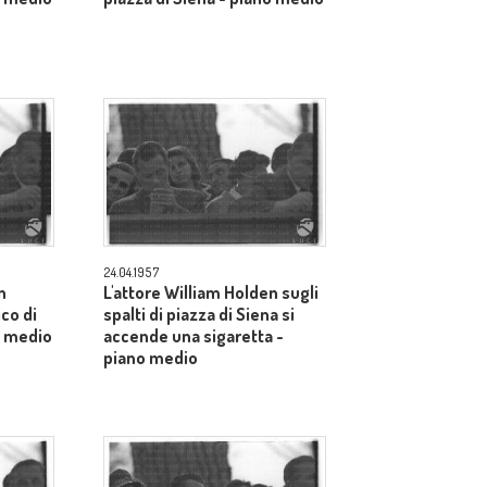
24.04.1957
n
L'attore William Holden sugli
ico di
spalti di piazza di Siena si
o medio
accende una sigaretta -
piano medio