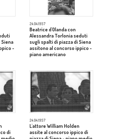
24.04.1957
Beatrice d'Olanda con
eduti
Alessandra Torlonia seduti
i Siena
sugli spalti di piazza di Siena
ppico -
assitono al concorso ippico -
piano americano
24.04.1957
n
L'attore William Holden
ico di
assite al concorso ippico di
o medio
piazza di Siena - piano medio