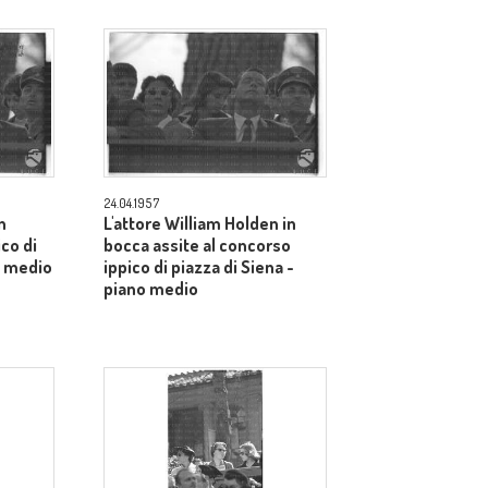
24.04.1957
n
L'attore William Holden in
ico di
bocca assite al concorso
o medio
ippico di piazza di Siena -
piano medio