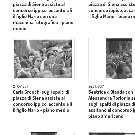
piazza di Siena assiste al
piazza di Siena assiste
concorso ippico, accanto a li
concorso ippico, accan
il figlio Mario con una
il figlio Mario - piano 
macchina fotografica - piano
medio
24.04.1957
24.04.1957
Carla Gronchi sugli spalti di
Beatrice d'Olanda con
piazza di Siena assiste al
Alessandra Torlonia s
concorso ippico, accanto a li
sugli spalti di piazza d
il figlio Mario - piano medio
assitono al concorso i
piano americano