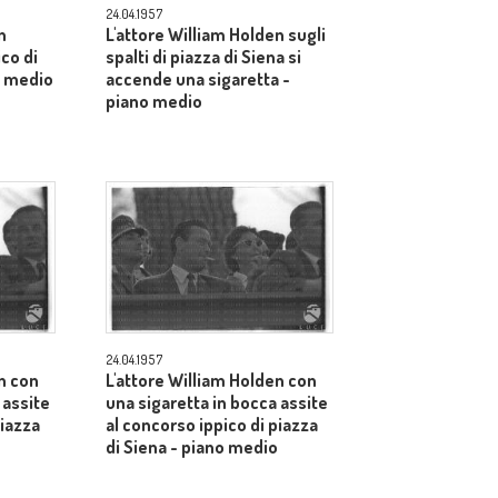
24.04.1957
n
L'attore William Holden sugli
ico di
spalti di piazza di Siena si
o medio
accende una sigaretta -
piano medio
24.04.1957
n con
L'attore William Holden con
 assite
una sigaretta in bocca assite
piazza
al concorso ippico di piazza
di Siena - piano medio