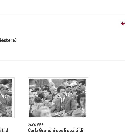
liestere)
24.04.1957
ti di
Carla Gronchi sugli spalti di