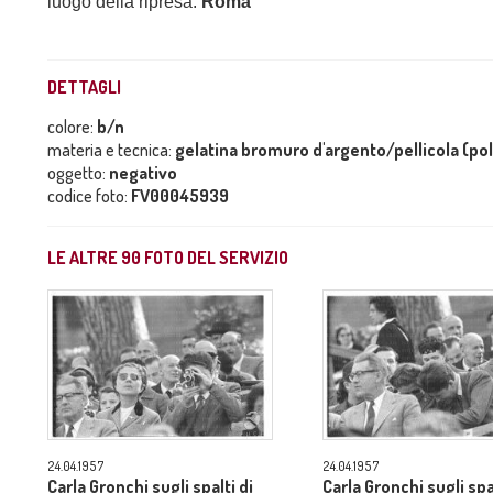
luogo della ripresa:
Roma
DETTAGLI
colore:
b/n
materia e tecnica:
gelatina bromuro d'argento/pellicola (po
oggetto:
negativo
codice foto:
FV00045939
LE ALTRE
90
FOTO DEL SERVIZIO
24.04.1957
24.04.1957
Carla Gronchi sugli spalti di
Carla Gronchi sugli spal