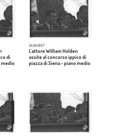
24.04.1957
n
L'attore William Holden
ico di
assite al concorso ippico di
o medio
piazza di Siena - piano medio