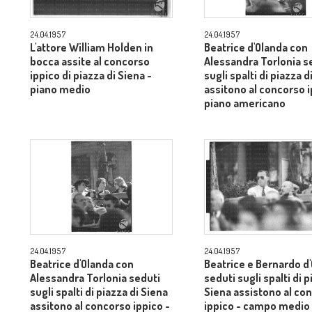
24.04.1957
24.04.1957
L'attore William Holden in
Beatrice d'Olanda con
bocca assite al concorso
Alessandra Torlonia s
ippico di piazza di Siena -
sugli spalti di piazza d
piano medio
assitono al concorso i
piano americano
24.04.1957
24.04.1957
Beatrice d'Olanda con
Beatrice e Bernardo d
Alessandra Torlonia seduti
seduti sugli spalti di p
sugli spalti di piazza di Siena
Siena assistono al co
assitono al concorso ippico -
ippico - campo medio