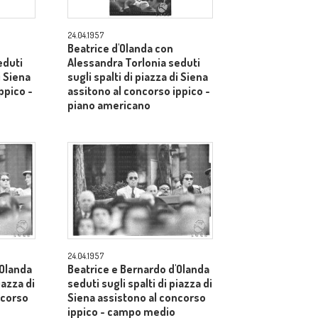
24.04.1957
Beatrice d'Olanda con
eduti
Alessandra Torlonia seduti
i Siena
sugli spalti di piazza di Siena
ppico -
assitono al concorso ippico -
piano americano
24.04.1957
'Olanda
Beatrice e Bernardo d'Olanda
iazza di
seduti sugli spalti di piazza di
ncorso
Siena assistono al concorso
ippico - campo medio