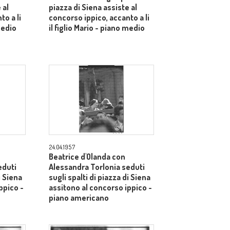
 al
piazza di Siena assiste al
to a li
concorso ippico, accanto a li
medio
il figlio Mario - piano medio
24.04.1957
Beatrice d'Olanda con
eduti
Alessandra Torlonia seduti
i Siena
sugli spalti di piazza di Siena
ppico -
assitono al concorso ippico -
piano americano