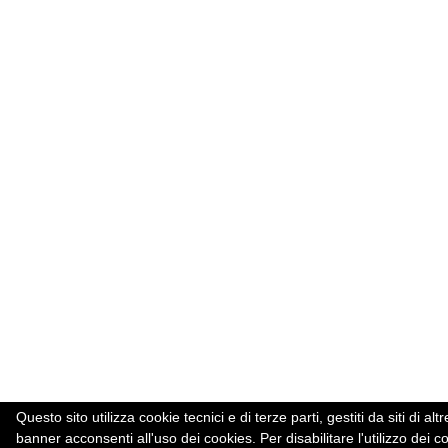
Questo sito utilizza cookie tecnici e di terze parti, gestiti da siti d
banner acconsenti all'uso dei cookies. Per disabilitare l'utilizzo dei c