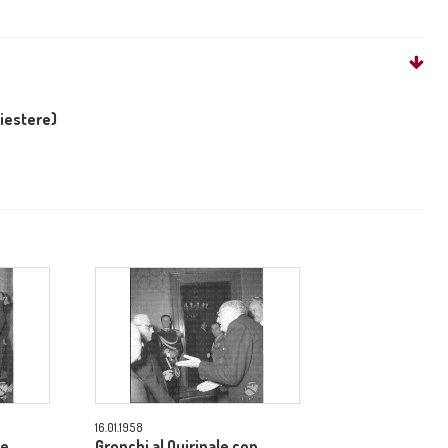
liestere)
16.01.1958
re
Gronchi al Quirinale con