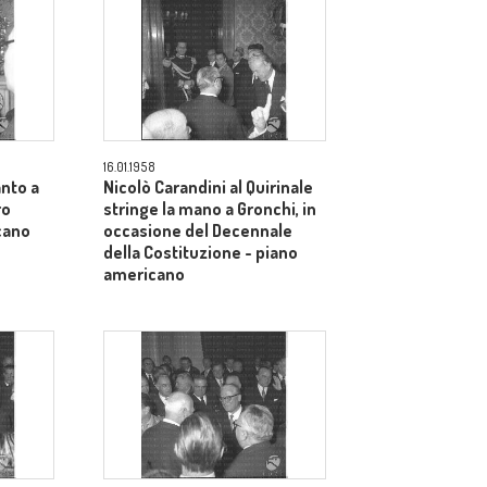
16.01.1958
anto a
Nicolò Carandini al Quirinale
ro
stringe la mano a Gronchi, in
cano
occasione del Decennale
della Costituzione - piano
americano