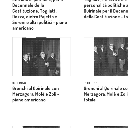
Decennale della
personalità politiche a
Costituzione, Togliatti,
Quirinale per il Decen
Dozza, dietro Pajetta e
della Costituzione - t
Sereni e altri politici - piano
americano
16.01.1958
16.01.1958
Gronchi al Quirinale con
Gronchi al Quirinale c
Merzagora, Molè e Zoli -
Merzagora, Molè e Zoli
piano americano
totale