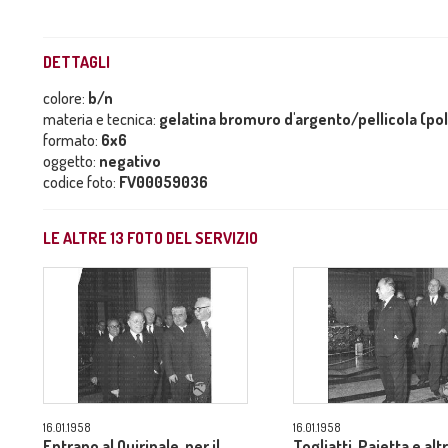
DETTAGLI
colore:
b/n
materia e tecnica:
gelatina bromuro d'argento/pellicola (po
formato:
6x6
oggetto:
negativo
codice foto:
FV00059036
LE ALTRE
13
FOTO DEL SERVIZIO
16.01.1958
16.01.1958
Entrano al Quirinale, per il
Togliatti, Pajetta e alt