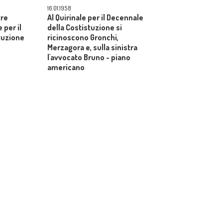
16.01.1958
tre
Al Quirinale per il Decennale
 per il
della Costistuzione si
tuzione
ricinoscono Gronchi,
Merzagora e, sulla sinistra
l'avvocato Bruno - piano
americano