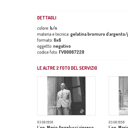
DETTAGLI
colore:
b/n
materia e tecnica:
gelatina bromuro d'argento/p
formato:
6x6
oggetto:
negativo
codice foto:
FV00067220
LE ALTRE
2
FOTO DEL SERVIZIO
03.06.1958
03.06.1958
L'on. Mario Angelucci ripreso
L'on. Mar