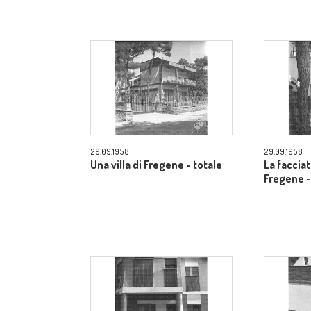
29.09.1958
29.09.1958
Una villa di Fregene - totale
La facciat
Fregene -