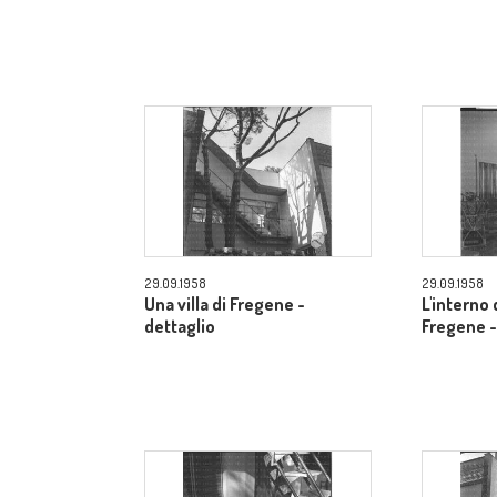
29.09.1958
29.09.1958
Una villa di Fregene -
L'interno d
dettaglio
Fregene -