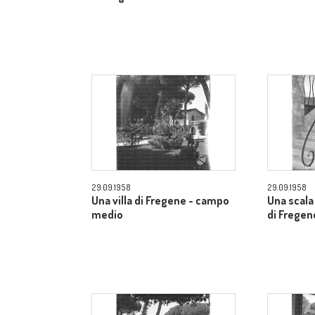
29.09.1958
29.09.1958
Una villa di Fregene - campo
Una scala 
medio
di Fregen