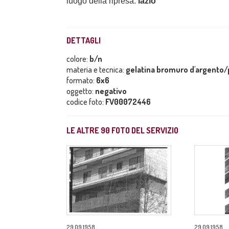
luogo della ripresa:
lazio
DETTAGLI
colore:
b/n
materia e tecnica:
gelatina bromuro d'argento/p
formato:
6x6
oggetto:
negativo
codice foto:
FV00072446
LE ALTRE
90
FOTO DEL SERVIZIO
29.09.1958
29.09.1958