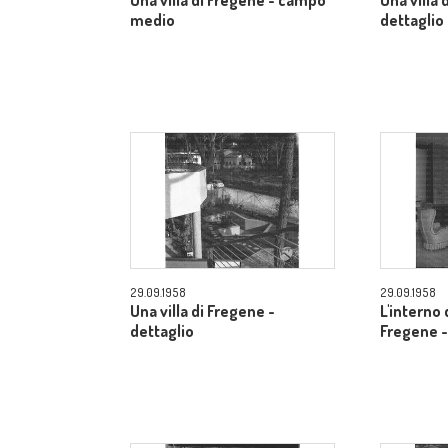
Una villa di Fregene - campo
Una villa 
medio
dettaglio
29.09.1958
29.09.1958
Una villa di Fregene -
L'interno d
dettaglio
Fregene -