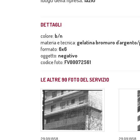
luogo della ripresa:
lazio
DETTAGLI
colore:
b/n
materia e tecnica:
gelatina bromuro d'argento/p
formato:
6x6
oggetto:
negativo
codice foto:
FV00072561
LE ALTRE
90
FOTO DEL SERVIZIO
29.09.1958
29.09.1958