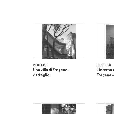
29.09.1958
29.09.1958
Una villa di Fregene -
L'interno d
dettaglio
Fregene -