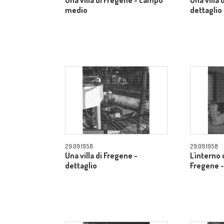
Una villa di Fregene - campo
Una villa 
medio
dettaglio
29.09.1958
29.09.1958
Una villa di Fregene -
L'interno d
dettaglio
Fregene -