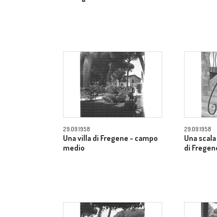
29.09.1958
29.09.1958
Una villa di Fregene - campo
Una scala 
medio
di Fregen