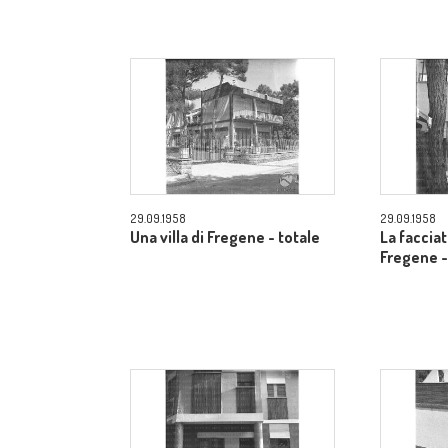
29.09.1958
29.09.1958
Una villa di Fregene - totale
La facciat
Fregene -