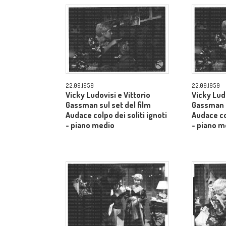
22.09.1959
22.09.1959
Vicky Ludovisi e Vittorio
Vicky Ludo
Gassman sul set del film
Gassman s
Audace colpo dei soliti ignoti
Audace col
- piano medio
- piano m