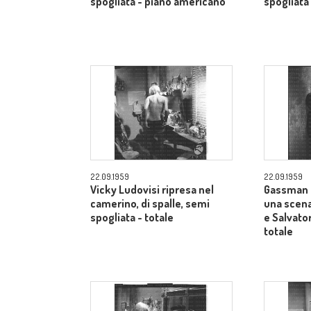
spogliata - piano americano
spogliata
22.09.1959
22.09.1959
Vicky Ludovisi ripresa nel
Gassman 
camerino, di spalle, semi
una scena
spogliata - totale
e Salvator
totale